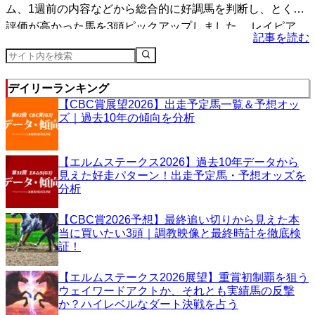
ム、1週前の内容などから総合的に好調馬を判断し、とくに
評価が高かった馬を3頭ピックアップしました。 レイピア
記事を読む
（...
デイリーランキング
【CBC賞展望2026】出走予定馬一覧＆予想オッ
ズ｜過去10年の傾向を分析
【エルムステークス2026】過去10年データから
見えた好走パターン！出走予定馬・予想オッズを
分析
【CBC賞2026予想】最終追い切りから見えた本
当に買いたい3頭｜調教映像と最終時計を徹底検
証！
【エルムステークス2026展望】重賞初制覇を狙う
ウェイワードアクトか、それとも実績馬の反撃
か？ハイレベルなダート決戦を占う