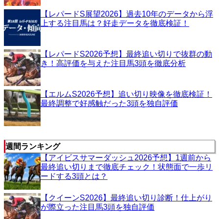
【レパードS展望2026】過去10年のデータから浮
上する注目馬は？好走データを徹底検証！
【レパードS2026予想】最終追い切りで抜群の動
き！高評価を与えた注目馬3頭を徹底分析
【エルムS2026予想】追い切り映像を徹底検証！
最終調整で好感触だった3頭を独自評価
週間ランキング
【アイビスサマーダッシュ2026予想】1週前から
最終追い切りまで徹底チェック！状態面で一歩リ
ードする3頭とは？
【クイーンS2026】最終追い切り診断！仕上がり
が際立った注目馬3頭を独自評価