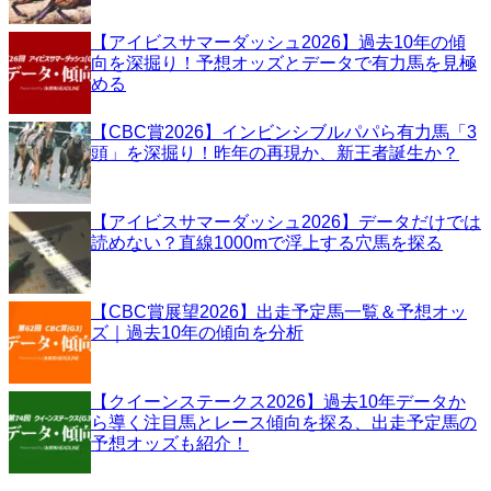
【アイビスサマーダッシュ2026】過去10年の傾
向を深掘り！予想オッズとデータで有力馬を見極
める
【CBC賞2026】インビンシブルパパら有力馬「3
頭」を深掘り！昨年の再現か、新王者誕生か？
【アイビスサマーダッシュ2026】データだけでは
読めない？直線1000mで浮上する穴馬を探る
【CBC賞展望2026】出走予定馬一覧＆予想オッ
ズ｜過去10年の傾向を分析
【クイーンステークス2026】過去10年データか
ら導く注目馬とレース傾向を探る、出走予定馬の
予想オッズも紹介！