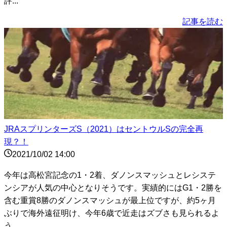
評...
記事を読む
JRAスプリンターズS（2021）はセントウルSの完全再
現？！
2021/10/02 14:00
今年は高松宮記念の1・2着、ダノンスマッシュとレシステ
ンシアが人気の中心となりそうです。実績的にはG1・2勝を
含む重賞8勝のダノンスマッシュが最上位ですが、約5ヶ月
ぶりで海外遠征明け、今年6歳で近走はズブさも見られるよ
う...