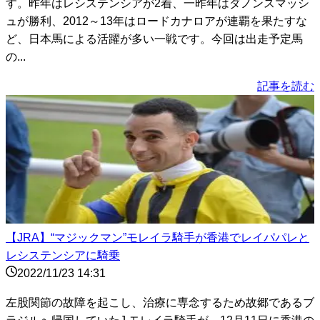
す。昨年はレシステンシアが2着、一昨年はダノンスマッシ
ュが勝利、2012～13年はロードカナロアが連覇を果たすな
ど、日本馬による活躍が多い一戦です。今回は出走予定馬
の...
記事を読む
【JRA】“マジックマン”モレイラ騎手が香港でレイパパレと
レシステンシアに騎乗
2022/11/23 14:31
左股関節の故障を起こし、治療に専念するため故郷であるブ