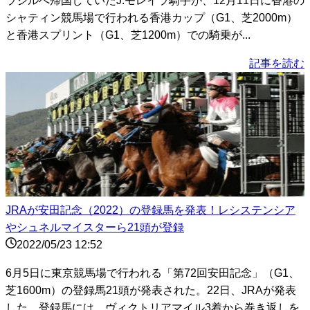
ラジルへ帰国していたJ.モレイラ騎手が、12月11日に香港の
シャティン競馬場で行われる香港カップ（G1、芝2000m）
と香港スプリント（G1、芝1200m）での騎乗が...
記事を読む
JRAが安田記念（2022）の登録馬を発表！レシステンシア
やシュネルマイスターら21頭が登録
2022/05/23 12:52
6月5日に東京競馬場で行われる「第72回安田記念」（G1、
芝1600m）の登録馬21頭が発表された。22日、JRAが発表
した。登録馬には、ヴィクトリアマイル3着から巻き返しを