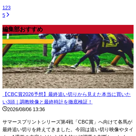
1
2
3
5
編集部おすすめ
【CBC賞2026予想】最終追い切りから見えた本当に買いた
い3頭｜調教映像と最終時計を徹底検証！
2026/08/06 13:36
サマースプリントシリーズ第4戦「CBC賞」へ向けて各馬が
最終追い切りを終えてきました。今回は追い切り映像やタイ