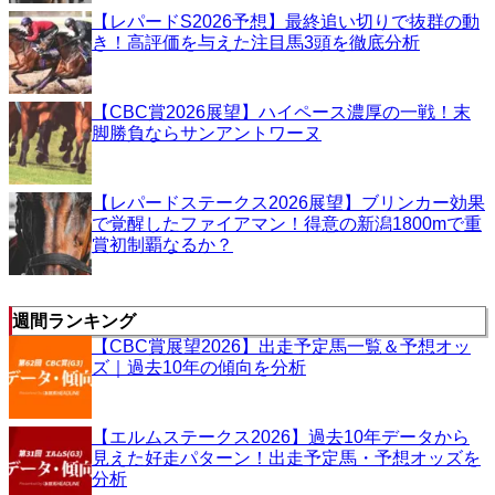
【レパードS2026予想】最終追い切りで抜群の動
き！高評価を与えた注目馬3頭を徹底分析
【CBC賞2026展望】ハイペース濃厚の一戦！末
脚勝負ならサンアントワーヌ
【レパードステークス2026展望】ブリンカー効果
で覚醒したファイアマン！得意の新潟1800mで重
賞初制覇なるか？
週間ランキング
【CBC賞展望2026】出走予定馬一覧＆予想オッ
ズ｜過去10年の傾向を分析
【エルムステークス2026】過去10年データから
見えた好走パターン！出走予定馬・予想オッズを
分析