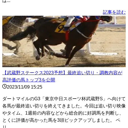
は...
記事を読む
【武蔵野ステークス2023予想】最終追い切り・調教内容が
高評価の馬トップ3を公開
2023/11/09 15:25
ダートマイルのG3「東京中日スポーツ杯武蔵野S」へ向けて
各馬が最終追い切りを終えてきました。今回は追い切り映像
やタイム、1週前の内容などから総合的に好調馬を判断し、
とくに評価が高かった馬を3頭ピックアップしました。 ペ
リ...