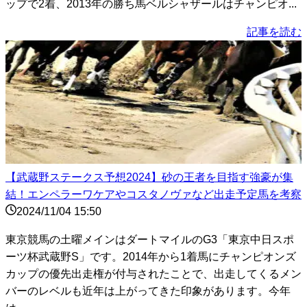
ップで2着、2013年の勝ち馬ベルシャザールはチャンピオ...
記事を読む
【武蔵野ステークス予想2024】砂の王者を目指す強豪が集
結！エンペラーワケアやコスタノヴァなど出走予定馬を考察
2024/11/04 15:50
東京競馬の土曜メインはダートマイルのG3「東京中日スポ
ーツ杯武蔵野S」です。2014年から1着馬にチャンピオンズ
カップの優先出走権が付与されたことで、出走してくるメン
バーのレベルも近年は上がってきた印象があります。今年