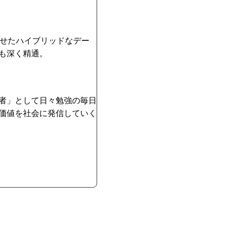
わせたハイブリッドなデー
も深く精通。
者」として日々勉強の毎日
価値を社会に発信していく