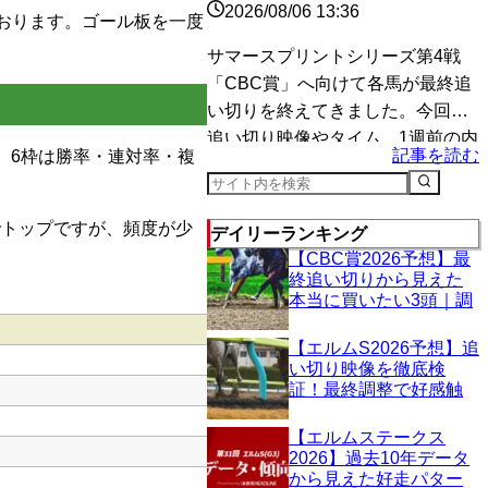
2026/08/06 13:36
ております。ゴール板を一度
サマースプリントシリーズ第4戦
「CBC賞」へ向けて各馬が最終追
い切りを終えてきました。今回は
追い切り映像やタイム、1週前の内
記事を読む
、6枠は勝率・連対率・複
容などから総合的に好調馬を判断
し、とくに評価が高かった馬を3頭
ピックアップしました。 レイピア
でトップですが、頻度が少
デイリーランキング
（...
【CBC賞2026予想】最
終追い切りから見えた
本当に買いたい3頭｜調
教映像と最終時計を徹
底検証！
【エルムS2026予想】追
い切り映像を徹底検
証！最終調整で好感触
だった3頭を独自評価
【エルムステークス
2026】過去10年データ
から見えた好走パター