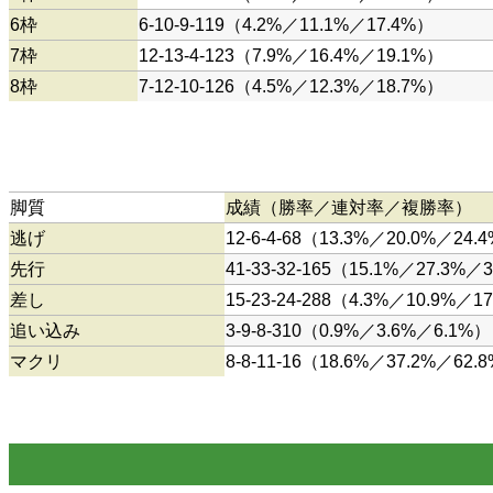
6枠
6-10-9-119（4.2%／11.1%／17.4%）
7枠
12-13-4-123（7.9%／16.4%／19.1%）
8枠
7-12-10-126（4.5%／12.3%／18.7%）
脚質
成績（勝率／連対率／複勝率）
逃げ
12-6-4-68（13.3%／20.0%／24.
先行
41-33-32-165（15.1%／27.3%／
差し
15-23-24-288（4.3%／10.9%／1
追い込み
3-9-8-310（0.9%／3.6%／6.1%）
マクリ
8-8-11-16（18.6%／37.2%／62.