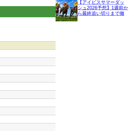
【アイビスサマーダッ
シュ2026予想】1週前か
ら最終追い切りまで徹
底チェック！状態面で
一歩リードする3頭と
は？