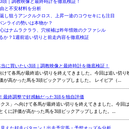
い3頭｜調教映像と最終時計を徹底検証！
理由と不安材料を分析
巻き返し狙うアンクルクロス、上昇一途のコウセキにも注目
ンバンライの勢いは本物か？
！中心はナムラクララ、穴候補は昨年惜敗のクファシル
きるか？1週前追い切りと前走内容を徹底検証
た本当に買いたい3頭｜調教映像と最終時計を徹底検証！
へ向けて各馬が最終追い切りを終えてきました。今回は追い切り
が高かった馬を3頭ピックアップしました。 レイピア（...
証！最終調整で好感触だった3頭を独自評価
テークス」へ向けて各馬が最終追い切りを終えてきました。今回
くに評価が高かった馬を3頭ピックアップしました。...
から見えた好走パターン！出走予定馬・予想オッズを分析