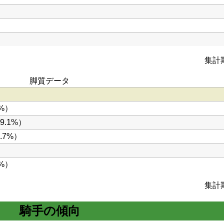
集計期
脚質データ
4%）
39.1%）
7.7%）
8%）
集計期
騎手の傾向