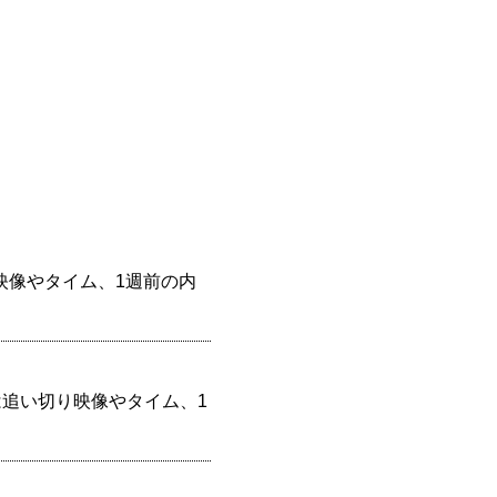
映像やタイム、1週前の内
は追い切り映像やタイム、1