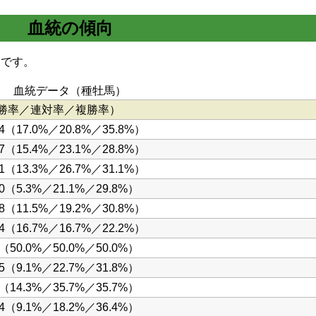
血統の傾向
多です。
血統データ（種牡馬）
勝率／連対率／複勝率）
-34（17.0%／20.8%／35.8%）
-37（15.4%／23.1%／28.8%）
-31（13.3%／26.7%／31.1%）
-40（5.3%／21.1%／29.8%）
-18（11.5%／19.2%／30.8%）
-14（16.7%／16.7%／22.2%）
-3（50.0%／50.0%／50.0%）
-15（9.1%／22.7%／31.8%）
-9（14.3%／35.7%／35.7%）
-14（9.1%／18.2%／36.4%）