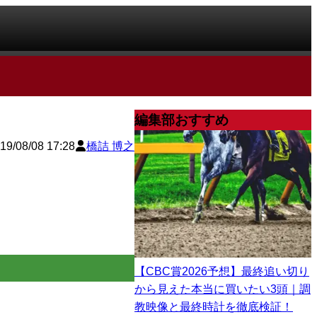
編集部おすすめ
19/08/08 17:28
橋詰 博之
【CBC賞2026予想】最終追い切り
から見えた本当に買いたい3頭｜調
教映像と最終時計を徹底検証！