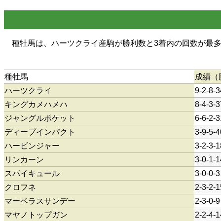
種牡馬は、ハーツクライ産駒が勝利数と3着内の回数が最
種牡馬
成績（
ハーツクライ
9-2-8
キングカメハメハ
8-4-3
ジャングルポケット
6-6-2
ディープインパクト
3-9-5
ハービンジャー
3-2-3
リンカーン
3-0-1
スパイキュール
3-0-0
クロフネ
2-3-2
マーベラスサンデー
2-3-0
マヤノトップガン
2-2-4