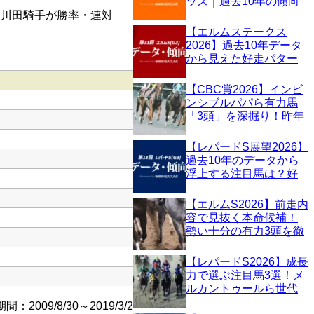
ッズ｜過去10年の傾向
を分析
、川田騎手が勝率・連対
【エルムステークス
2026】過去10年データ
から見えた好走パター
ン！出走予定馬・予想
オッズを分析
【CBC賞2026】インビ
ンシブルパパら有力馬
「3頭」を深掘り！昨年
の再現か、新王者誕生
か？
【レパードS展望2026】
過去10年のデータから
浮上する注目馬は？好
走データを徹底検証！
【エルムS2026】前走内
容で見抜く本命候補！
勢い十分の有力3頭を徹
底分析
【レパードS2026】成長
力で選ぶ注目馬3選！メ
ルカントゥールら世代
トップ候補を考察
間：2009/8/30～2019/3/2