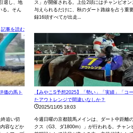
引退し、地
ス」が開催される。上位2頭にはチャンピオン
いる。そん
与えられるだけに、秋のダート路線を占う重
録16頭すべてが出走...
記事を読む
高評価の馬ト
【みやこS予想2025】「勢い」「実績」「コ
たアウトレンジで間違いなしか？
2025/11/05 18:03
最終追い切
今週日曜の京都競馬メインは、ダート中距離
の内容などか
クス（G3、ダ1800m）」が行われる。チャ