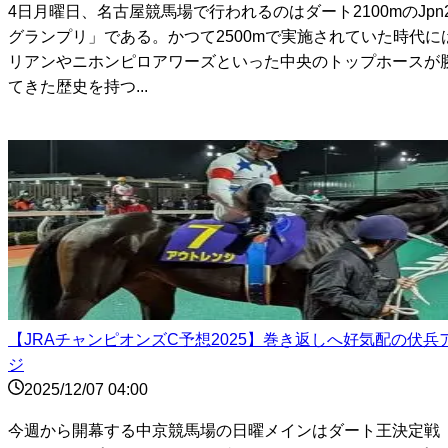
4日月曜日、名古屋競馬場で行われるのはダート2100mのJpn
グランプリ」である。かつて2500mで実施されていた時代に
リアンやニホンピロアワーズといった中央のトップホースが
てきた歴史を持つ...
【JRAチャンピオンズC予想2025】巻き返しへ好気配の伏兵
ジ
2025/12/07 04:00
今週から開幕する中京競馬場の日曜メインはダート王決定戦