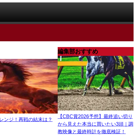
編集部おすすめ
【CBC賞2026予想】最終追い切り
トレンジ！再戦の結末は？
から見えた本当に買いたい3頭｜調
教映像と最終時計を徹底検証！