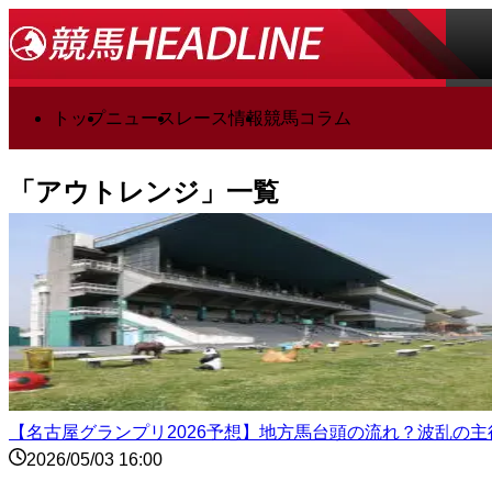
トップ
ニュース
レース情報
競馬コラム
「
アウトレンジ
」一覧
【名古屋グランプリ2026予想】地方馬台頭の流れ？波乱の主
2026/05/03 16:00