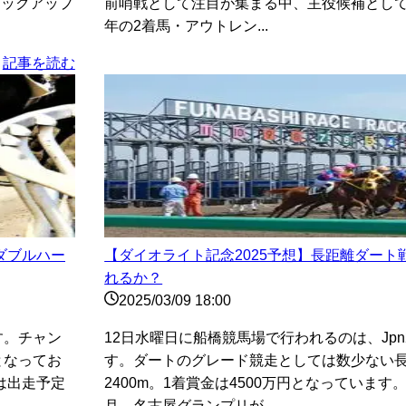
ピックアップ
前哨戦として注目が集まる中、主役候補とし
年の2着馬・アウトレン...
記事を読む
ダブルハー
【ダイオライト記念2025予想】長距離ダー
れるか？
2025/03/09 18:00
す。チャン
12日水曜日に船橋競馬場で行われるのは、Jp
となってお
す。ダートのグレード競走としては数少ない
は出走予定
2400m。1着賞金は4500万円となっています
月、名古屋グランプリが...