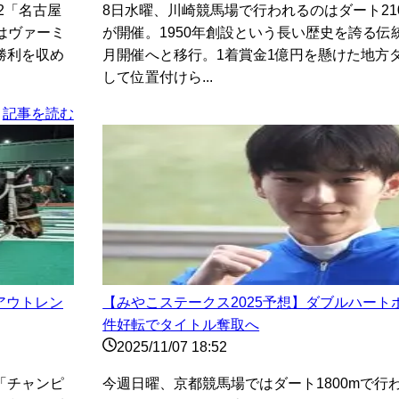
2「名古屋
8日水曜、川崎競馬場で行われるのはダート210
はヴァーミ
が開催。1950年創設という長い歴史を誇る伝
勝利を収め
月開催へと移行。1着賞金1億円を懸けた地方
して位置付けら...
記事を読む
アウトレン
【みやこステークス2025予想】ダブルハート
件好転でタイトル奪取へ
2025/11/07 18:52
「チャンピ
今週日曜、京都競馬場ではダート1800mで行