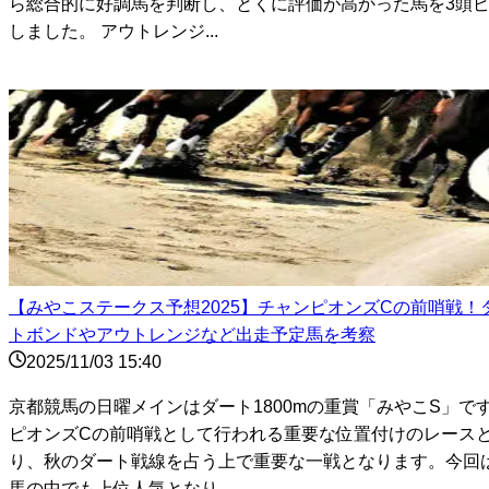
ら総合的に好調馬を判断し、とくに評価が高かった馬を3頭
しました。 アウトレンジ...
【みやこステークス予想2025】チャンピオンズCの前哨戦！
トボンドやアウトレンジなど出走予定馬を考察
2025/11/03 15:40
京都競馬の日曜メインはダート1800mの重賞「みやこS」で
ピオンズCの前哨戦として行われる重要な位置付けのレース
り、秋のダート戦線を占う上で重要な一戦となります。今回
馬の中でも上位人気となり...