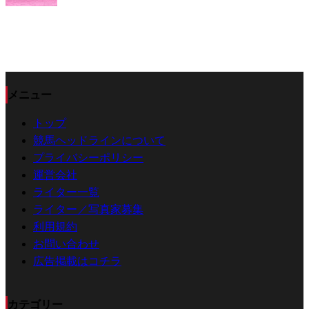
メニュー
トップ
競馬ヘッドラインについて
プライバシーポリシー
運営会社
ライター一覧
ライター／写真家募集
利用規約
お問い合わせ
広告掲載はコチラ
カテゴリー