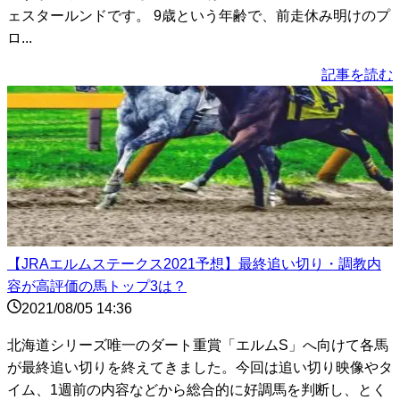
ェスタールンドです。 9歳という年齢で、前走休み明けのプ
ロ...
記事を読む
【JRAエルムステークス2021予想】最終追い切り・調教内
容が高評価の馬トップ3は？
2021/08/05 14:36
北海道シリーズ唯一のダート重賞「エルムS」へ向けて各馬
が最終追い切りを終えてきました。今回は追い切り映像やタ
イム、1週前の内容などから総合的に好調馬を判断し、とく