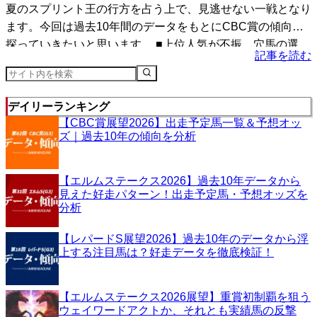
夏のスプリント王の行方を占う上で、見逃せない一戦となり
ます。今回は過去10年間のデータをもとにCBC賞の傾向を
探っていきたいと思います。 ■上位人気が不振、穴馬の選...
記事を読む
デイリーランキング
【CBC賞展望2026】出走予定馬一覧＆予想オッ
ズ｜過去10年の傾向を分析
【エルムステークス2026】過去10年データから
見えた好走パターン！出走予定馬・予想オッズを
分析
【レパードS展望2026】過去10年のデータから浮
上する注目馬は？好走データを徹底検証！
【エルムステークス2026展望】重賞初制覇を狙う
ウェイワードアクトか、それとも実績馬の反撃