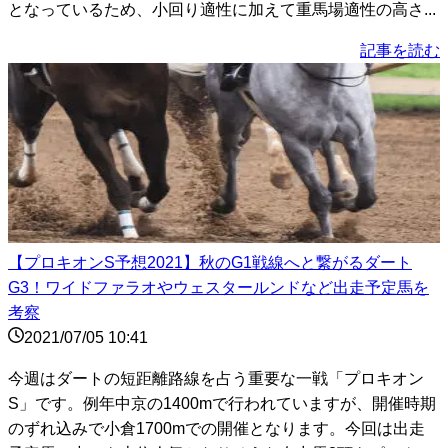
となっているため、小回り適性に加えて重馬場適性の高さ...
記事を読む
【プロキオンS予想2021】秋のG1戦線へと繋がるダート
G3！ワイドファラオやウェスタールンドなど出走予定馬を
考察
2021/07/05 10:41
今週はダートの短距離路線を占う重要な一戦「プロキオン
S」です。例年中京の1400mで行われていますが、開催時期
のずれ込みで小倉1700mでの開催となります。今回は出走