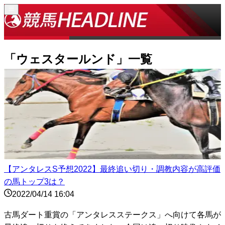
「
ウェスタールンド
」一覧
【アンタレスS予想2022】最終追い切り・調教内容が高評価
の馬トップ3は？
2022/04/14 16:04
古馬ダート重賞の「アンタレスステークス」へ向けて各馬が