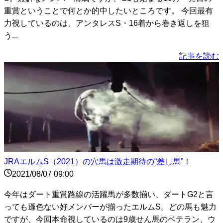
重賞ということで何とか的中したいところです。 今回最有
力視しているのは、アンタレスS・16着から巻き返しを狙
う...
記事を読む
JRAエルムS（2021）の穴馬は激走期待の“差し馬”！
2021/08/07 09:00
今年はダート重賞路線の活躍馬が多数揃い、ダートG2と言
っても遜色ない好メンバーが揃ったエルムS。どの馬も魅力
ですが、今回本命視しているのは9歳せん馬のベテラン、ウ