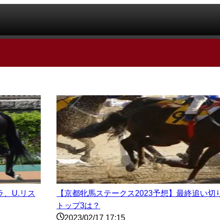
、U.リス
【京都牝馬ステークス2023予想】最終追い
トップ3は？
2023/02/17 17:15