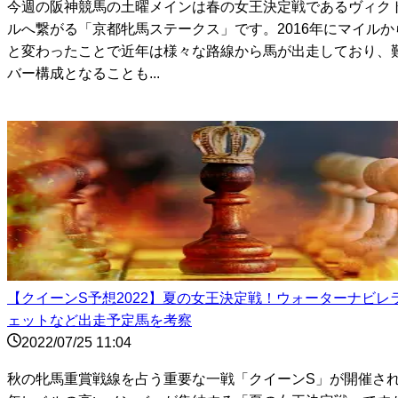
今週の阪神競馬の土曜メインは春の女王決定戦であるヴィク
ルへ繋がる「京都牝馬ステークス」です。2016年にマイルから
と変わったことで近年は様々な路線から馬が出走しており、
バー構成となることも...
【クイーンS予想2022】夏の女王決定戦！ウォーターナビレ
ェットなど出走予定馬を考察
2022/07/25 11:04
秋の牝馬重賞戦線を占う重要な一戦「クイーンS」が開催さ