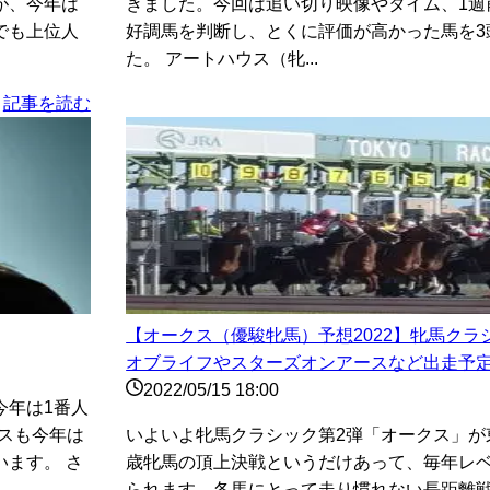
が、今年は
きました。今回は追い切り映像やタイム、1週
でも上位人
好調馬を判断し、とくに評価が高かった馬を3
た。 アートハウス（牝...
記事を読む
【オークス（優駿牝馬）予想2022】牝馬ク
オブライフやスターズオンアースなど出走予
2022/05/15 18:00
今年は1番人
スも今年は
いよいよ牝馬クラシック第2弾「オークス」が
ます。 さ
歳牝馬の頂上決戦というだけあって、毎年レ
られます。各馬にとって走り慣れない長距離