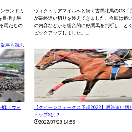
ーンランドカ
ヴィクトリアマイルへと続く古馬牝馬のG3「
を目指す馬
が最終追い切りを終えてきました。今回は追い
る馬たちの
の内容などから総合的に好調馬を判断し、とく
ピックアップしました。...
記事を読む
一戦！ウォ
【クイーンステークス予想2022】最終追い
トップ3は？
2022/07/28 14:56