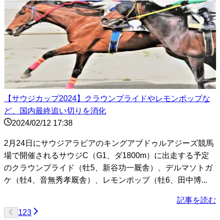
【サウジカップ2024】クラウンプライドやレモンポップな
ど、国内最終追い切りを消化
2024/02/12 17:38
2月24日にサウジアラビアのキングアブドゥルアジーズ競馬
場で開催されるサウジC（G1、ダ1800m）に出走する予定
のクラウンプライド（牡5、新谷功一厩舎）、デルマソトガ
ケ（牡4、音無秀孝厩舎）、レモンポップ（牡6、田中博...
記事を読む
1
2
3