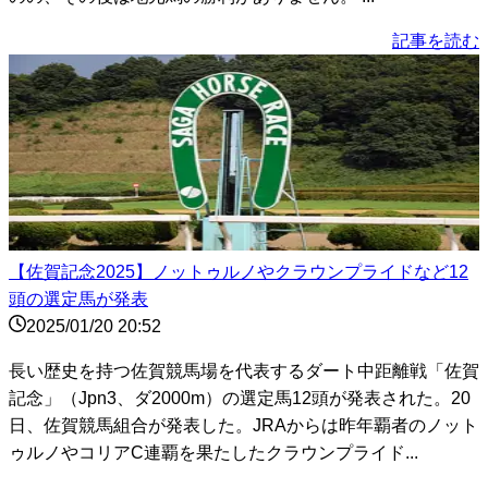
記事を読む
【佐賀記念2025】ノットゥルノやクラウンプライドなど12
頭の選定馬が発表
2025/01/20 20:52
長い歴史を持つ佐賀競馬場を代表するダート中距離戦「佐賀
記念」（Jpn3、ダ2000m）の選定馬12頭が発表された。20
日、佐賀競馬組合が発表した。JRAからは昨年覇者のノット
ゥルノやコリアC連覇を果たしたクラウンプライド...