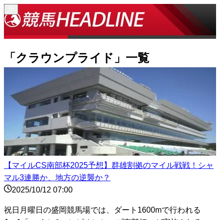
「
クラウンプライド
」一覧
【マイルCS南部杯2025予想】群雄割拠のマイル戦戦！シャ
マル3連勝か、地方の逆襲か？
2025/10/12 07:00
祝日月曜日の盛岡競馬場では、ダート1600mで行われる