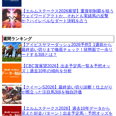
【エルムステークス2026展望】重賞初制覇を狙う
ウェイワードアクトか、それとも実績馬の反撃
か？ハイレベルなダート決戦を占う
週間ランキング
【アイビスサマーダッシュ2026予想】1週前から
最終追い切りまで徹底チェック！状態面で一歩リ
ードする3頭とは？
【CBC賞展望2026】出走予定馬一覧＆予想オッ
ズ｜過去10年の傾向を分析
【クイーンS2026】最終追い切り診断！仕上がり
が際立った注目馬3頭を独自評価
【エルムステークス2026】過去10年データから
見えた好走パターン！出走予定馬・予想オッズを