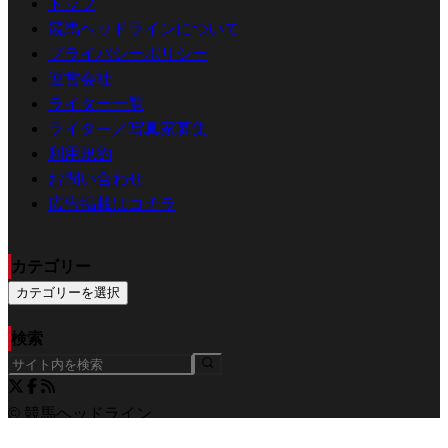
トップ
競馬ヘッドラインについて
プライバシーポリシー
運営会社
ライター一覧
ライター／写真家募集
利用規約
お問い合わせ
広告掲載はコチラ
カテゴリー
カテゴリーを選択
検索
© 競馬ヘッドライン