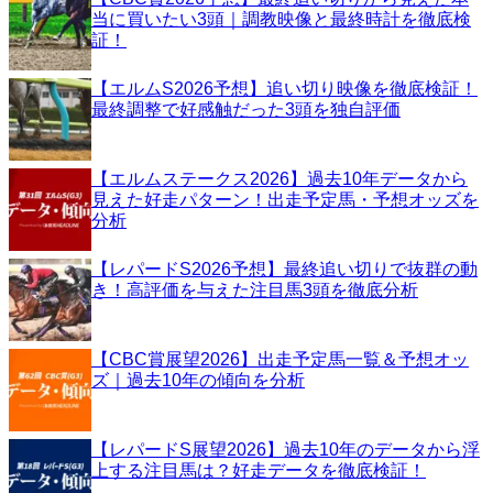
当に買いたい3頭｜調教映像と最終時計を徹底検
証！
【エルムS2026予想】追い切り映像を徹底検証！
最終調整で好感触だった3頭を独自評価
【エルムステークス2026】過去10年データから
見えた好走パターン！出走予定馬・予想オッズを
分析
【レパードS2026予想】最終追い切りで抜群の動
き！高評価を与えた注目馬3頭を徹底分析
【CBC賞展望2026】出走予定馬一覧＆予想オッ
ズ｜過去10年の傾向を分析
【レパードS展望2026】過去10年のデータから浮
上する注目馬は？好走データを徹底検証！