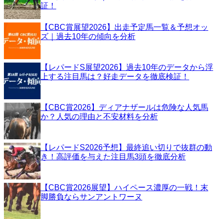
証！
【CBC賞展望2026】出走予定馬一覧＆予想オッ
ズ｜過去10年の傾向を分析
【レパードS展望2026】過去10年のデータから浮
上する注目馬は？好走データを徹底検証！
【CBC賞2026】ディアナザールは危険な人気馬
か？人気の理由と不安材料を分析
【レパードS2026予想】最終追い切りで抜群の動
き！高評価を与えた注目馬3頭を徹底分析
【CBC賞2026展望】ハイペース濃厚の一戦！末
脚勝負ならサンアントワーヌ