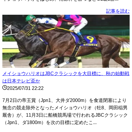
記事を読む
メイショウハリオはJBCクラシックを大目標に、秋の始動戦
は日本テレビ盃か
2025/07/31 22:22
7月2日の帝王賞（Jpn1、大井ダ2000m）を食道閉塞により
無念の競走除外となったメイショウハリオ（牡8、岡田稲男
厩舎）が、11月3日に船橋競馬場で行われるJBCクラシック
（Jpn1、ダ1800m）を次の目標に定めたこ...