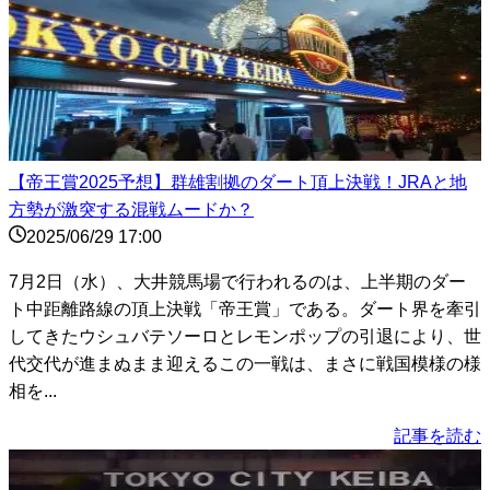
【帝王賞2025予想】群雄割拠のダート頂上決戦！JRAと地
方勢が激突する混戦ムードか？
2025/06/29 17:00
7月2日（水）、大井競馬場で行われるのは、上半期のダー
ト中距離路線の頂上決戦「帝王賞」である。ダート界を牽引
してきたウシュバテソーロとレモンポップの引退により、世
代交代が進まぬまま迎えるこの一戦は、まさに戦国模様の様
相を...
記事を読む