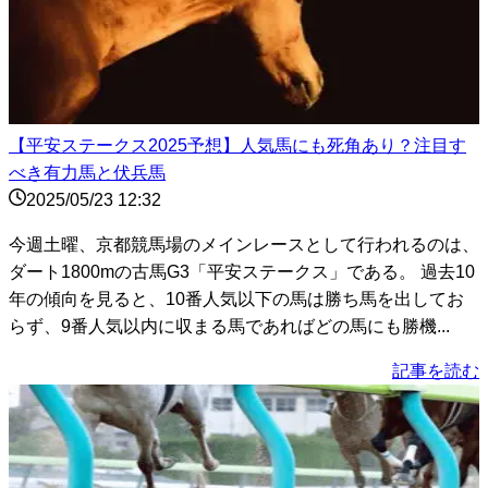
【平安ステークス2025予想】人気馬にも死角あり？注目す
べき有力馬と伏兵馬
2025/05/23 12:32
今週土曜、京都競馬場のメインレースとして行われるのは、
ダート1800mの古馬G3「平安ステークス」である。 過去10
年の傾向を見ると、10番人気以下の馬は勝ち馬を出してお
らず、9番人気以内に収まる馬であればどの馬にも勝機...
記事を読む