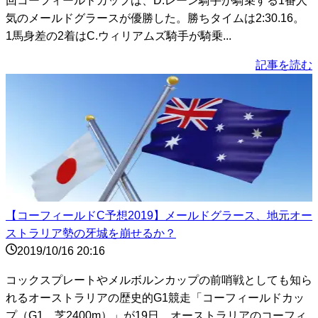
回コーフィールドカップは、D.レーン騎手が騎乗する1番人
気のメールドグラースが優勝した。勝ちタイムは2:30.16。
1馬身差の2着はC.ウィリアムズ騎手が騎乗...
記事を読む
【コーフィールドC予想2019】メールドグラース、地元オー
ストラリア勢の牙城を崩せるか？
2019/10/16 20:16
コックスプレートやメルボルンカップの前哨戦としても知ら
れるオーストラリアの歴史的G1競走「コーフィールドカッ
プ（G1、芝2400m）」が19日、オーストラリアのコーフィ