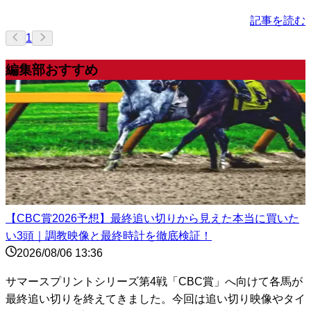
記事を読む
1
編集部おすすめ
【CBC賞2026予想】最終追い切りから見えた本当に買いた
い3頭｜調教映像と最終時計を徹底検証！
2026/08/06 13:36
サマースプリントシリーズ第4戦「CBC賞」へ向けて各馬が
最終追い切りを終えてきました。今回は追い切り映像やタイ