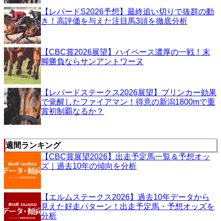
【レパードS2026予想】最終追い切りで抜群の動
き！高評価を与えた注目馬3頭を徹底分析
【CBC賞2026展望】ハイペース濃厚の一戦！末
脚勝負ならサンアントワーヌ
【レパードステークス2026展望】ブリンカー効果
で覚醒したファイアマン！得意の新潟1800mで重
賞初制覇なるか？
週間ランキング
【CBC賞展望2026】出走予定馬一覧＆予想オッ
ズ｜過去10年の傾向を分析
【エルムステークス2026】過去10年データから
見えた好走パターン！出走予定馬・予想オッズを
分析