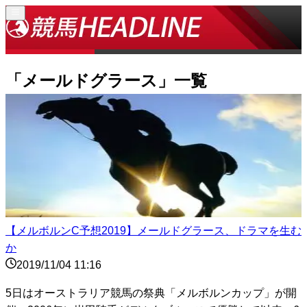
「
メールドグラース
」一覧
【メルボルンC予想2019】メールドグラース、ドラマを生む
か
2019/11/04 11:16
5日はオーストラリア競馬の祭典「メルボルンカップ」が開