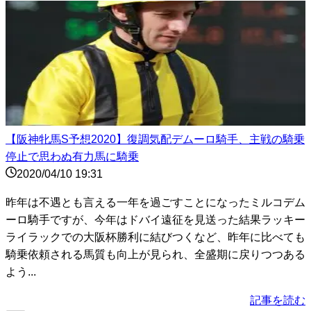
【阪神牝馬S予想2020】復調気配デムーロ騎手、主戦の騎乗
停止で思わぬ有力馬に騎乗
2020/04/10 19:31
昨年は不遇とも言える一年を過ごすことになったミルコデム
ーロ騎手ですが、今年はドバイ遠征を見送った結果ラッキー
ライラックでの大阪杯勝利に結びつくなど、昨年に比べても
騎乗依頼される馬質も向上が見られ、全盛期に戻りつつある
よう...
記事を読む