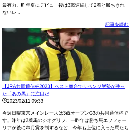
最有力。昨年夏にデビュー後は3戦連続して2着と勝ちきれ
ないレ...
記事を読む
【JRA共同通信杯2023】ベスト舞台でリベンジ態勢が整っ
た「あの馬」に注目だ
2023/02/11 09:33
今週日曜東京メインレースは3歳オープンG3の共同通信杯で
す。昨年は2着馬のジオグリフ、一昨年は勝ち馬エフフォー
リアが後に皐月賞を制するなど、今年も上位に入った馬たち