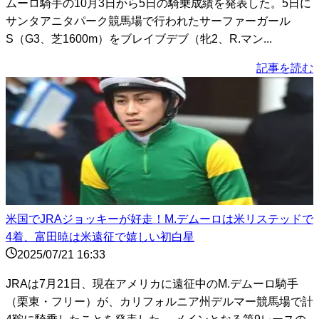
ムーロ騎手の10月3日から5日の騎乗成績を発表した。5日に
サンタアニタパーク競馬場で行われたサーファーガール
S（G3、芝1600m）をブレイブデブ（牝2、R.マン...
記事を読む
米国でJRAジョッキーが好走！M.デムーロは米リステッドで
4着、富田暁は米遠征で嬉しい初白星
2025/07/21 16:33
JRAは7月21日、現在アメリカに遠征中のM.デムーロ騎手
（栗東・フリー）が、カリフォルニア州デルマー競馬場で計