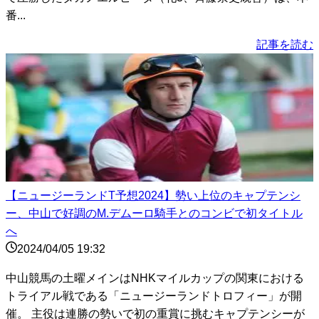
番...
記事を読む
【ニュージーランドT予想2024】勢い上位のキャプテンシ
ー、中山で好調のM.デムーロ騎手とのコンビで初タイトル
へ
2024/04/05 19:32
中山競馬の土曜メインはNHKマイルカップの関東における
トライアル戦である「ニュージーランドトロフィー」が開
催。 主役は連勝の勢いで初の重賞に挑むキャプテンシーが