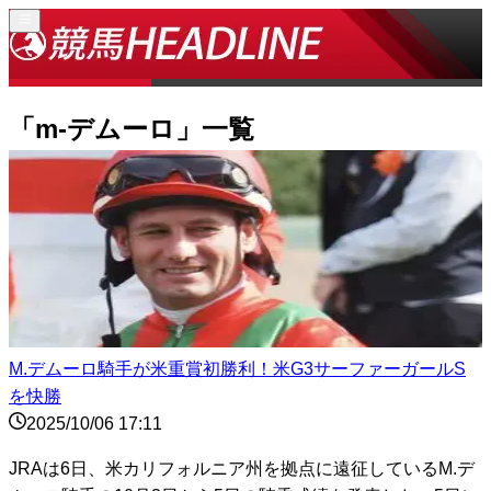
「
m-デムーロ
」一覧
M.デムーロ騎手が米重賞初勝利！米G3サーファーガールS
を快勝
2025/10/06 17:11
JRAは6日、米カリフォルニア州を拠点に遠征しているM.デ