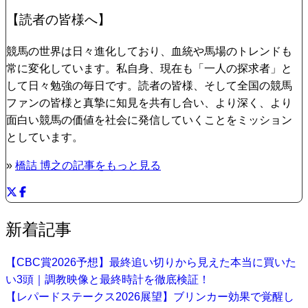
【読者の皆様へ】
競馬の世界は日々進化しており、血統や馬場のトレンドも
常に変化しています。私自身、現在も「一人の探求者」と
して日々勉強の毎日です。読者の皆様、そして全国の競馬
ファンの皆様と真摯に知見を共有し合い、より深く、より
面白い競馬の価値を社会に発信していくことをミッション
としています。
»
橋詰 博之の記事をもっと見る
新着記事
【CBC賞2026予想】最終追い切りから見えた本当に買いた
い3頭｜調教映像と最終時計を徹底検証！
【レパードステークス2026展望】ブリンカー効果で覚醒し