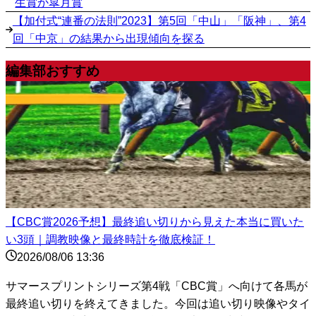
生賞か皐月賞
【加付式“連番の法則”2023】第5回「中山」「阪神」、第4
回「中京」の結果から出現傾向を探る
編集部おすすめ
【CBC賞2026予想】最終追い切りから見えた本当に買いた
い3頭｜調教映像と最終時計を徹底検証！
2026/08/06 13:36
サマースプリントシリーズ第4戦「CBC賞」へ向けて各馬が
最終追い切りを終えてきました。今回は追い切り映像やタイ