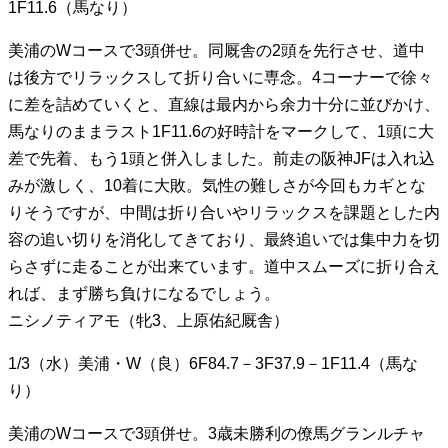
1F11.6（馬なり）
美浦のWコースで3頭併せ。同厩舎の2頭を先行させ、道中
は後方でリラックスして折り合いに専念。4コーナーで徐々
に差を詰めていくと、直線は最内から余力十分に並びかけ、
馬なりのままラスト1F11.6の好時計をマークして、1頭に大
差で先着、もう1頭と併入しました。前走の阪神JFは入れ込
みが激しく、10着に大敗。気性の難しさが今回もカギとな
りそうですが、中間は折り合いやリラックスを課題とした内
容の追い切りを消化してきており、最終追いでは集中力を切
らさずに走ることが出来ています。道中スムーズに折り合え
れば、まず勝ち負けになるでしょう。
ニシノティアモ（牝3、上原佑紀厩舎）
1/3（水）美浦・W（良）6F84.7－3F37.9－1F11.4（馬な
り）
美浦のWコースで3頭併せ。3歳未勝利の僚馬グランルチャ