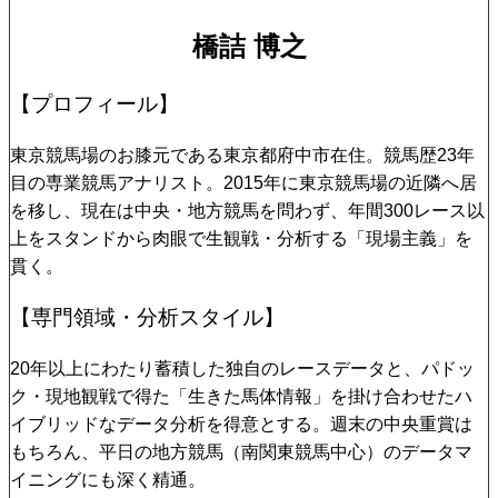
橋詰 博之
【プロフィール】
東京競馬場のお膝元である東京都府中市在住。競馬歴23年
目の専業競馬アナリスト。2015年に東京競馬場の近隣へ居
を移し、現在は中央・地方競馬を問わず、年間300レース以
上をスタンドから肉眼で生観戦・分析する「現場主義」を
貫く。
【専門領域・分析スタイル】
20年以上にわたり蓄積した独自のレースデータと、パドッ
ク・現地観戦で得た「生きた馬体情報」を掛け合わせたハ
イブリッドなデータ分析を得意とする。週末の中央重賞は
もちろん、平日の地方競馬（南関東競馬中心）のデータマ
イニングにも深く精通。