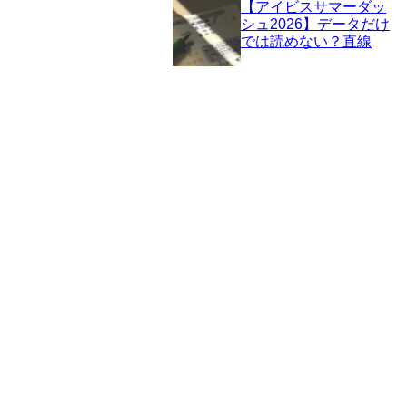
オッズを分析
【アイビスサマーダッ
シュ2026】データだけ
では読めない？直線
1000mで浮上する穴馬
を探る