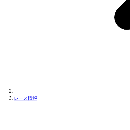
レース情報