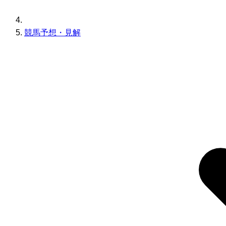
競馬予想・見解