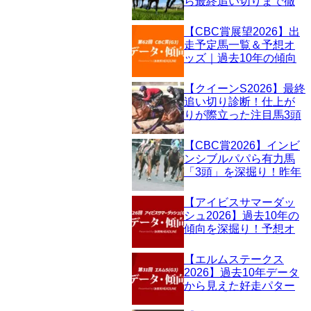
ら最終追い切りまで徹
底チェック！状態面で
一歩リードする3頭と
【CBC賞展望2026】出
は？
走予定馬一覧＆予想オ
ッズ｜過去10年の傾向
を分析
【クイーンS2026】最終
追い切り診断！仕上が
りが際立った注目馬3頭
を独自評価
【CBC賞2026】インビ
ンシブルパパら有力馬
「3頭」を深掘り！昨年
の再現か、新王者誕生
か？
【アイビスサマーダッ
シュ2026】過去10年の
傾向を深掘り！予想オ
ッズとデータで有力馬
を見極める
【エルムステークス
2026】過去10年データ
から見えた好走パター
ン！出走予定馬・予想