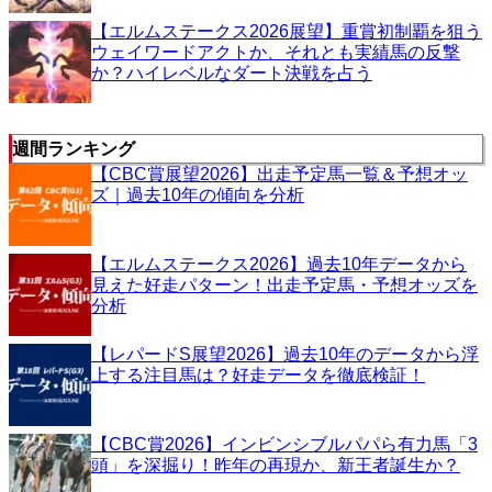
【エルムステークス2026展望】重賞初制覇を狙う
ウェイワードアクトか、それとも実績馬の反撃
か？ハイレベルなダート決戦を占う
週間ランキング
【CBC賞展望2026】出走予定馬一覧＆予想オッ
ズ｜過去10年の傾向を分析
【エルムステークス2026】過去10年データから
見えた好走パターン！出走予定馬・予想オッズを
分析
【レパードS展望2026】過去10年のデータから浮
上する注目馬は？好走データを徹底検証！
【CBC賞2026】インビンシブルパパら有力馬「3
頭」を深掘り！昨年の再現か、新王者誕生か？