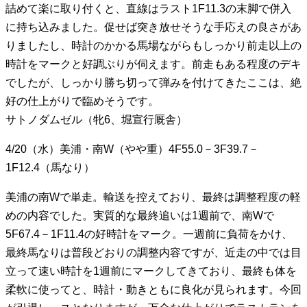
詰めて楽に取り付くと、直線はラスト1F11.3の末脚で併入
に持ち込みました。促せば突き放せそうな手応えの良さがあ
りましたし、時計のかかる馬場ながらもしっかり前走以上の
時計をマークと好調ぶりが伺えます。前走もある程度のデキ
でしたが、しっかり勝ち切って弾みを付けてきたここは、絶
好の仕上がりで臨めそうです。
サトノダムゼル（牝6、堀宣行厩舎）
4/20（水）美浦・南W（やや重）4F55.0－3F39.7－
1F12.4（馬なり）
美浦の南Wで単走。輸送を控えており、最終は調整程度の軽
めの内容でした。実質的な最終追いは1週前で、南Wで
5F67.4－1F11.4の好時計をマーク。一週前に負荷をかけ、
最終馬なりは普段どおりの調整内容ですが、近走の中では目
立って速い時計を1週前にマークしてきており、最終も体を
柔軟に使ってと、時計・動きともに良化が見られます。今回