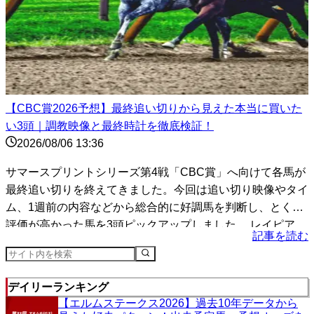
【CBC賞2026予想】最終追い切りから見えた本当に買いた
い3頭｜調教映像と最終時計を徹底検証！
2026/08/06 13:36
サマースプリントシリーズ第4戦「CBC賞」へ向けて各馬が
最終追い切りを終えてきました。今回は追い切り映像やタイ
ム、1週前の内容などから総合的に好調馬を判断し、とくに
評価が高かった馬を3頭ピックアップしました。 レイピア
記事を読む
（...
デイリーランキング
【エルムステークス2026】過去10年データから