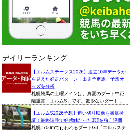
デイリーランキング
【エルムステークス2026】過去10年データか
ら見えた好走パターン！出走予定馬・予想オ
ッズを分析
札幌競馬の土曜メインは、真夏のダート中距
離重賞「エルムS」です。数少ないダート
1700mという距離で行われる重賞ということ
【エルムS2026予想】追い切り映像を徹底検
もあり、コース適性や、距離適性を絡めた予
証！最終調整で好感触だった3頭を独自評価
想をする必要がありそうです。ということで
札幌1700mで行われるダートG3「エルムステ
今回は過去10年間...