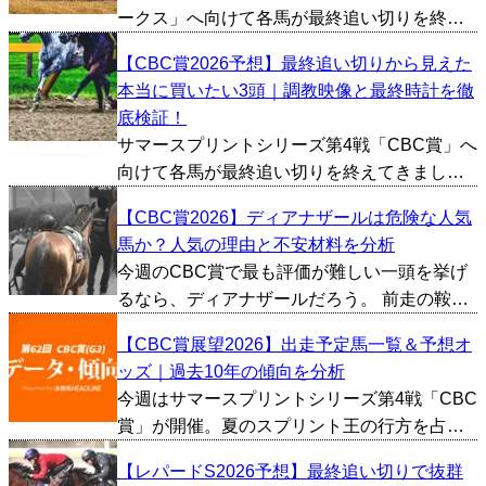
ークス」へ向けて各馬が最終追い切りを終え
てきました。今回は追い切り映像やタイム、1
【CBC賞2026予想】最終追い切りから見えた
週前の内容などから総合的に好調馬を判断
本当に買いたい3頭｜調教映像と最終時計を徹
し、とくに評価が高かった馬を3頭ピックアッ
底検証！
プしました。...
サマースプリントシリーズ第4戦「CBC賞」へ
向けて各馬が最終追い切りを終えてきまし
た。今回は追い切り映像やタイム、1週前の内
【CBC賞2026】ディアナザールは危険な人気
容などから総合的に好調馬を判断し、とくに
馬か？人気の理由と不安材料を分析
評価が高かった馬を3頭ピックアップしまし
今週のCBC賞で最も評価が難しい一頭を挙げ
た。 レイピア（...
るなら、ディアナザールだろう。 前走の鞍馬
Sでは、初の芝1200m戦ながら3着を確保。し
【CBC賞展望2026】出走予定馬一覧＆予想オ
かも勝ち時計1分6秒4という京都芝1200mのコ
ッズ｜過去10年の傾向を分析
ースレコード決着に対応したもので、勝ち馬
今週はサマースプリントシリーズ第4戦「CBC
フ...
賞」が開催。夏のスプリント王の行方を占う
上で、見逃せない一戦となります。今回は過
【レパードS2026予想】最終追い切りで抜群
去10年間のデータをもとにCBC賞の傾向を探