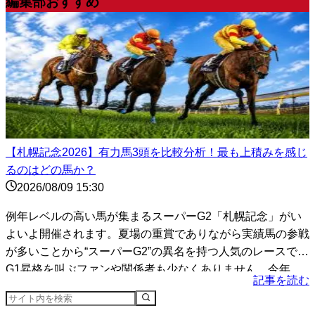
編集部おすすめ
【札幌記念2026】有力馬3頭を比較分析！最も上積みを感じ
るのはどの馬か？
2026/08/09 15:30
例年レベルの高い馬が集まるスーパーG2「札幌記念」がい
よいよ開催されます。夏場の重賞でありながら実績馬の参戦
が多いことから“スーパーG2”の異名を持つ人気のレースで、
G1昇格を叫ぶファンや関係者も少なくありません。今年
記事を読む
は...