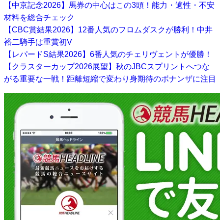
【中京記念2026】馬券の中心はこの3頭！能力・適性・不安
材料を総合チェック
【CBC賞結果2026】12番人気のフロムダスクが勝利！中井
裕二騎手は重賞初V
【レパードS結果2026】6番人気のチェリヴェントが優勝！
【クラスターカップ2026展望】秋のJBCスプリントへつな
がる重要な一戦！距離短縮で変わり身期待のボナンザに注目