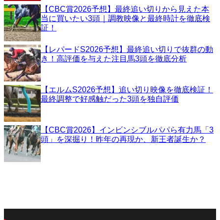
【CBC賞2026予想】最終追い切りから見えた本
当に買いたい3頭｜調教映像と最終時計を徹底検
証！
【レパードS2026予想】最終追い切りで抜群の動
き！高評価を与えた注目馬3頭を徹底分析
【エルムS2026予想】追い切り映像を徹底検証！
最終調整で好感触だった3頭を独自評価
【CBC賞2026】インビンシブルパパら有力馬「3
頭」を深掘り！昨年の再現か、新王者誕生か？