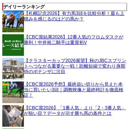
デイリーランキング
【札幌記念2026】有力馬3頭を比較分析！最も上
積みを感じるのはどの馬か？
【CBC賞結果2026】12番人気のフロムダスクが
勝利！中井裕二騎手は重賞初V
【クラスターカップ2026展望】秋のJBCスプリン
トへつながる重要な一戦！距離短縮で変わり身期
待のボナンザに注目
【CBC賞2026予想】最終追い切りから見えた本
当に買いたい3頭｜調教映像と最終時計を徹底検
証！
【CBC賞2026】「1番人気」より「2・3番人気」
が狙い目？データが示す勝ち馬の条件とは