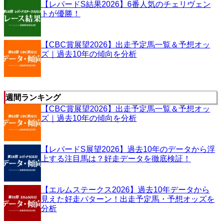
【レパードS結果2026】6番人気のチェリヴェン
トが優勝！
【CBC賞展望2026】出走予定馬一覧＆予想オッ
ズ｜過去10年の傾向を分析
週間ランキング
【CBC賞展望2026】出走予定馬一覧＆予想オッ
ズ｜過去10年の傾向を分析
【レパードS展望2026】過去10年のデータから浮
上する注目馬は？好走データを徹底検証！
【エルムステークス2026】過去10年データから
見えた好走パターン！出走予定馬・予想オッズを
分析