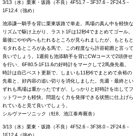
3/13（水）栗東・坂路（不良）4F51.7－3F37.6－2F24.5－
1F12.4（強め）
池添謙一騎手を背に栗東坂路で単走。馬場の真ん中を軽快な
リズムで駆け上がり、ラスト1Fは12秒4でまとめてゴール。
最後にやや内へもたれるところが見られましたが、もともと
モタれるところがある馬で、この程度なら許容範囲と言って
良いでしょう。1週前も池添騎手を背にCWコースで2頭併せ
を行い、6F80.5-1F11.6の好時計をマークして2馬身先着。
時計は自己ベスト更新で、しまいも11秒6でまとめて余裕の
先着と、好内容の追い切りを消化しました。先週・最終とい
ずれも馬場は重かったですが、しっかりと好時計を出してフ
ットワークも軽快。問題なく力を発揮できる状態に仕上げら
れていると見て良いでしょう。
シルヴァーソニック（牡8、池江泰寿厩舎）
3/13（水）栗東・坂路（不良）4F52.6－3F38.0－2F24.6－
1F12.4（強め）