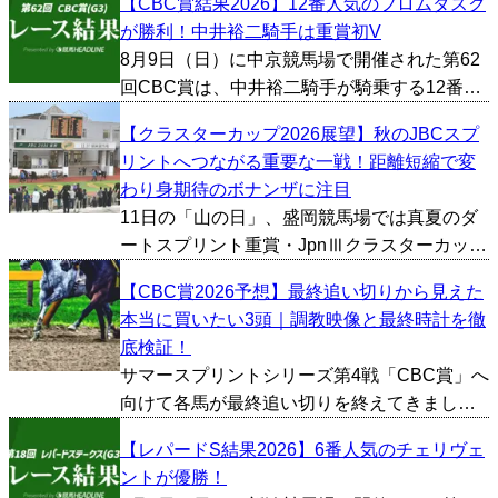
【CBC賞結果2026】12番人気のフロムダスク
ら“スーパーG2”の異名を持つ人気のレース
が勝利！中井裕二騎手は重賞初V
で、G1昇格を叫ぶファンや関係者も少なくあ
8月9日（日）に中京競馬場で開催された第62
りません。今年は...
回CBC賞は、中井裕二騎手が騎乗する12番人
気のフロムダスクが優勝した。勝ちタイムは
【クラスターカップ2026展望】秋のJBCスプ
1:06.5。 2馬身差の2着は横山武史騎手が騎乗
リントへつながる重要な一戦！距離短縮で変
する2番人気のレイピアが入着し、さらにク
わり身期待のボナンザに注目
ビ...
11日の「山の日」、盛岡競馬場では真夏のダ
ートスプリント重賞・JpnⅢクラスターカップ
（ダート1200m）が行われる。 1着賞金3000
【CBC賞2026予想】最終追い切りから見えた
万円を懸けて争われる一戦は、夏の交流重賞
本当に買いたい3頭｜調教映像と最終時計を徹
という位置付けにとどまらず、秋のJBCスプ
底検証！
リ...
サマースプリントシリーズ第4戦「CBC賞」へ
向けて各馬が最終追い切りを終えてきまし
た。今回は追い切り映像やタイム、1週前の内
【レパードS結果2026】6番人気のチェリヴェ
容などから総合的に好調馬を判断し、とくに
ントが優勝！
評価が高かった馬を3頭ピックアップしまし