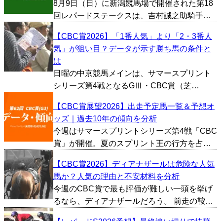
8月9日（日）に新潟競馬場で開催された第18
た。 レイピア（...
回レパードステークスは、吉村誠之助騎手が
騎乗する6番人気のチェリヴェントが優勝し
【CBC賞2026】「1番人気」より「2・3番人
た。勝ちタイムは1:51.2。 アタマ差の2着は岩
気」が狙い目？データが示す勝ち馬の条件と
田望来騎手が騎乗する4番人気のパイロマンサ
は
ーが...
日曜の中京競馬メインは、サマースプリント
シリーズ第4戦となるGⅢ・CBC賞（芝
1200m）。今年も第7レースに組まれ、フルゲ
【CBC賞展望2026】出走予定馬一覧＆予想オ
ートによる激戦が予想される。 ハンデ戦とい
ッズ｜過去10年の傾向を分析
う条件から波乱を期待する声も多いが、近年
今週はサマースプリントシリーズ第4戦「CBC
のCBC賞はイ...
賞」が開催。夏のスプリント王の行方を占う
上で、見逃せない一戦となります。今回は過
【CBC賞2026】ディアナザールは危険な人気
去10年間のデータをもとにCBC賞の傾向を探
馬か？人気の理由と不安材料を分析
っていきたいと思います。 ■上位人気が不
今週のCBC賞で最も評価が難しい一頭を挙げ
振、穴馬の選...
るなら、ディアナザールだろう。 前走の鞍馬
Sでは、初の芝1200m戦ながら3着を確保。し