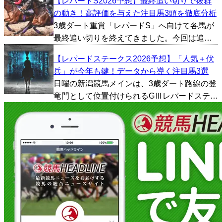
【レパードS2026予想】最終追い切りで抜群
かも勝ち時計1分6秒4という京都芝1200mのコ
の動き！高評価を与えた注目馬3頭を徹底分析
ースレコード決着に対応したもので、勝ち馬
3歳ダート重賞「レパードS」へ向けて各馬が
フ...
最終追い切りを終えてきました。今回は追い
切り映像やタイム、1週前の内容などから総合
【レパードステークス2026予想】「人気＋伏
的に好調馬を判断し、とくに評価が高かった
兵」が今年も鍵！データから導く注目馬3選
馬を3頭ピックアップしました。 メルカント
日曜の新潟競馬メインは、3歳ダート路線の登
ゥール（牡3、...
竜門として位置付けられるGⅢレパードステー
クス（ダート1800m）。今年は12頭立てと例
年より落ち着いた頭数となったが、将来のダ
ート重賞戦線を担う素質馬が揃い、見応えの
ある一戦と...