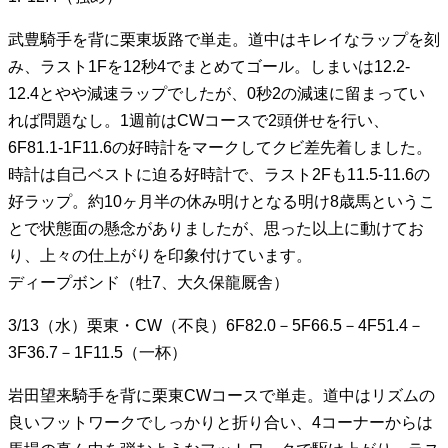
武豊騎手を背に栗東坂路で単走。道中はキレイなラップを刻
み、ラスト1Fを12秒4でまとめてゴール。しまいは12.2-
12.4とやや減速ラップでしたが、0秒2の減速に留まってい
れば問題なし。1週前はCWコースで2頭併せを行い、
6F81.1-1F11.6の好時計をマークしてクビ差先着しました。
時計は自己ベストに迫る好時計で、ラスト2Fも11.5-11.6の
好ラップ。約10ヶ月半の休み明けとなる明け8歳馬というこ
とで状態面の懸念がありましたが、思った以上に動けてお
り、上々の仕上がりを印象付けています。
ディープボンド（牡7、大久保龍厩舎）
3/13（水）栗東・CW（不良）6F82.0－5F66.5－4F51.4－
3F36.7－1F11.5（一杯）
岩田望来騎手を背に栗東CWコースで単走。道中はリズムの
良いフットワークでしっかりと折り合い、4コーナーからは