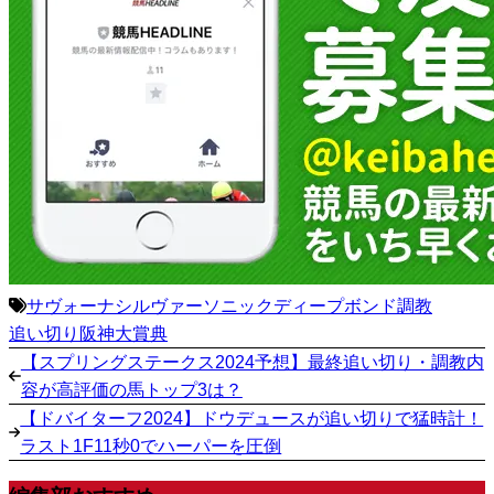
サヴォーナ
シルヴァーソニック
ディープボンド
調教
追い切り
阪神大賞典
【スプリングステークス2024予想】最終追い切り・調教内
容が高評価の馬トップ3は？
【ドバイターフ2024】ドウデュースが追い切りで猛時計！
ラスト1F11秒0でハーパーを圧倒