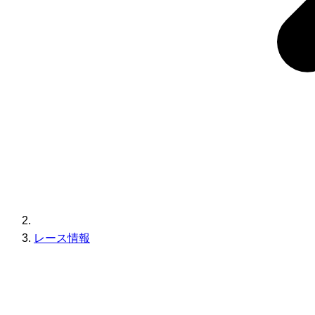
レース情報