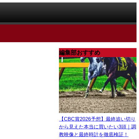
編集部おすすめ
【CBC賞2026予想】最終追い切り
から見えた本当に買いたい3頭｜調
教映像と最終時計を徹底検証！