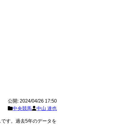
公開: 2024/04/26 17:50
中央競馬
中山 達也
スです。過去5年のデータを