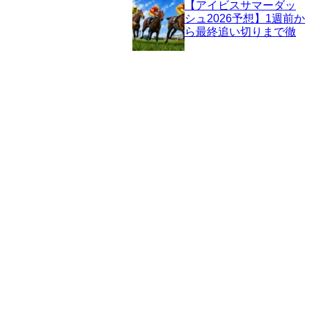
【アイビスサマーダッ
シュ2026予想】1週前か
ら最終追い切りまで徹
底チェック！状態面で
一歩リードする3頭と
は？