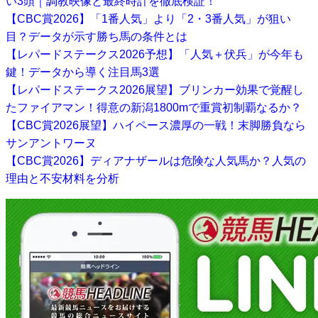
い3頭｜調教映像と最終時計を徹底検証！
【CBC賞2026】「1番人気」より「2・3番人気」が狙い
目？データが示す勝ち馬の条件とは
【レパードステークス2026予想】「人気＋伏兵」が今年も
鍵！データから導く注目馬3選
【レパードステークス2026展望】ブリンカー効果で覚醒し
たファイアマン！得意の新潟1800mで重賞初制覇なるか？
【CBC賞2026展望】ハイペース濃厚の一戦！末脚勝負なら
サンアントワーヌ
【CBC賞2026】ディアナザールは危険な人気馬か？人気の
理由と不安材料を分析