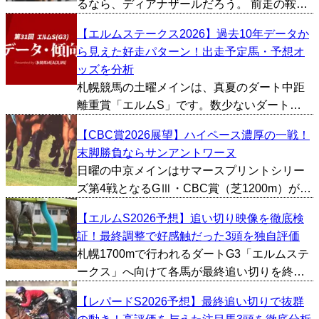
るなら、ディアナザールだろう。 前走の鞍馬
Sでは、初の芝1200m戦ながら3着を確保。し
【エルムステークス2026】過去10年データか
かも勝ち時計1分6秒4という京都芝1200mのコ
ら見えた好走パターン！出走予定馬・予想オ
ースレコード決着に対応したもので、勝ち馬
ッズを分析
フ...
札幌競馬の土曜メインは、真夏のダート中距
離重賞「エルムS」です。数少ないダート
1700mという距離で行われる重賞ということ
【CBC賞2026展望】ハイペース濃厚の一戦！
もあり、コース適性や、距離適性を絡めた予
末脚勝負ならサンアントワーヌ
想をする必要がありそうです。ということで
日曜の中京メインはサマースプリントシリー
今回は過去10年間...
ズ第4戦となるGⅢ・CBC賞（芝1200m）が行
われる。 過去のCBC賞は前へ行く馬が強いレ
【エルムS2026予想】追い切り映像を徹底検
ースとして知られている。過去10年を振り返
証！最終調整で好感触だった3頭を独自評価
ると、逃げ馬が馬券圏内に入ったケースは9
札幌1700mで行われるダートG3「エルムステ
回。中...
ークス」へ向けて各馬が最終追い切りを終え
てきました。今回は追い切り映像やタイム、1
【レパードS2026予想】最終追い切りで抜群
週前の内容などから総合的に好調馬を判断