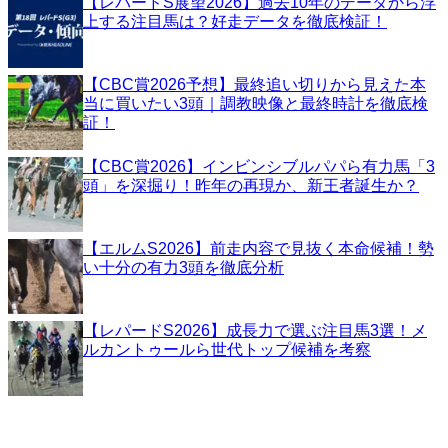
【レパードS展望2026】過去10年のデータから浮
上する注目馬は？好走データを徹底検証！
【CBC賞2026予想】最終追い切りから見えた本
当に買いたい3頭｜調教映像と最終時計を徹底検
証！
【CBC賞2026】インビンシブルパパら有力馬「3
頭」を深掘り！昨年の再現か、新王者誕生か？
【エルムS2026】前走内容で見抜く本命候補！勢
い十分の有力3頭を徹底分析
【レパードS2026】成長力で選ぶ注目馬3選！メ
ルカントゥールら世代トップ候補を考察