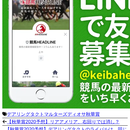
デアリングタクト
マルターズディオサ
秋華賞
【秋華賞2020予想】リアアメリア、右回りでは消し？
【秋華賞2020予想】デアリングタクトのライバルは、同じ