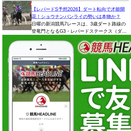
レースはダート界の登竜門として知られてお
【レパードS予想2026】ダート転向で才能開
り、2年前には後にダート戦線の主役へと成長
花！ショウナンバンライの勢いは本物か？
したミッキーファイトが勝利を飾った。今年
日曜の新潟競馬7レースは、3歳ダート路線の
は12頭立...
登竜門となるG3・レパードステークス（ダー
ト1800m）が行われる。 例年のレパードステ
ークスは、秋のダート重賞やJpn1戦線へ向か
う素質馬が集結する一戦だ。ここを勝った馬
が古馬...