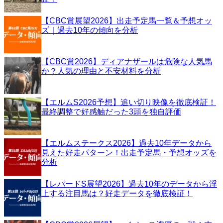
【CBC賞展望2026】出走予定馬一覧＆予想オッ
ズ｜過去10年の傾向を分析
【CBC賞2026】ディアナザールは危険な人気馬
か？人気の理由と不安材料を分析
【エルムS2026予想】追い切り映像を徹底検証！
最終調整で好感触だった3頭を独自評価
【エルムステークス2026】過去10年データから
見えた好走パターン！出走予定馬・予想オッズを
分析
【レパードS展望2026】過去10年のデータから浮
上する注目馬は？好走データを徹底検証！