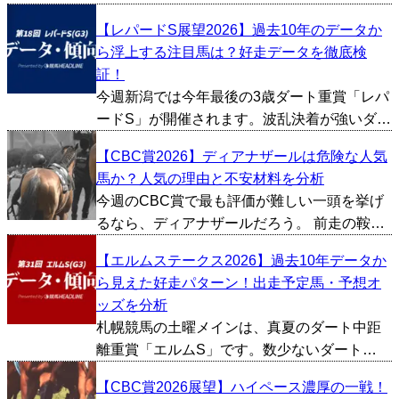
上で、見逃せない一戦となります。今回は過
【レパードS展望2026】過去10年のデータか
去10年間のデータをもとにCBC賞の傾向を探
ら浮上する注目馬は？好走データを徹底検
っていきたいと思います。 ■上位人気が不
証！
振、穴馬の選...
今週新潟では今年最後の3歳ダート重賞「レパ
ードS」が開催されます。波乱決着が強いダー
ト重賞で、夏競馬らしい難易度の高い一戦で
【CBC賞2026】ディアナザールは危険な人気
す。今回は過去10年間のデータをもとにレパ
馬か？人気の理由と不安材料を分析
ードSの傾向を探っていきたいと思います。 ■
今週のCBC賞で最も評価が難しい一頭を挙げ
上位人気の...
るなら、ディアナザールだろう。 前走の鞍馬
Sでは、初の芝1200m戦ながら3着を確保。し
【エルムステークス2026】過去10年データか
かも勝ち時計1分6秒4という京都芝1200mのコ
ら見えた好走パターン！出走予定馬・予想オ
ースレコード決着に対応したもので、勝ち馬
ッズを分析
フ...
札幌競馬の土曜メインは、真夏のダート中距
離重賞「エルムS」です。数少ないダート
1700mという距離で行われる重賞ということ
【CBC賞2026展望】ハイペース濃厚の一戦！
もあり、コース適性や、距離適性を絡めた予