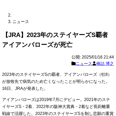
ニュース
【JRA】2023年のステイヤーズS覇者
アイアンバローズが死亡
公開: 2025/01/16 21:44
ニュース
橋詰 博之
2023年のステイヤーズSの覇者、アイアンバローズ（牡8）
が放牧先で病気のため亡くなったことが明らかになった。
16日、JRAが発表した。
アイアンバローズは2019年7月にデビュー。2021年のステ
イヤーズS・2着、2022年の阪神大賞典・2着など長距離重
戦線で活躍した。2023年のステイヤーズSを制し悲願の重賞