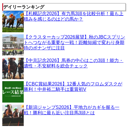
デイリーランキング
【札幌記念2026】有力馬3頭を比較分析！最も上
積みを感じるのはどの馬か？
【クラスターカップ2026展望】秋のJBCスプリン
トへつながる重要な一戦！距離短縮で変わり身期
待のボナンザに注目
【中京記念2026】馬券の中心はこの3頭！能力・
適性・不安材料を総合チェック
【CBC賞結果2026】12番人気のフロムダスクが
勝利！中井裕二騎手は重賞初V
【新潟ジャンプS2026】平地力がカギを握る一
戦！勝利に最も近い注目馬3頭とは