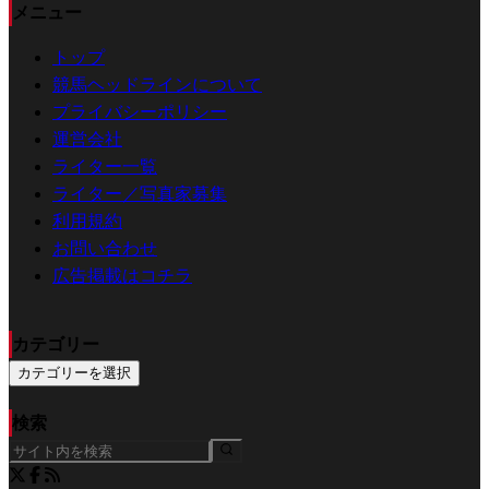
メニュー
トップ
競馬ヘッドラインについて
プライバシーポリシー
運営会社
ライター一覧
ライター／写真家募集
利用規約
お問い合わせ
広告掲載はコチラ
カテゴリー
カテゴリーを選択
検索