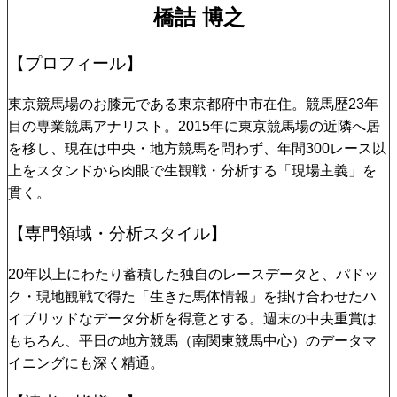
橋詰 博之
【プロフィール】
東京競馬場のお膝元である東京都府中市在住。競馬歴23年
目の専業競馬アナリスト。2015年に東京競馬場の近隣へ居
を移し、現在は中央・地方競馬を問わず、年間300レース以
上をスタンドから肉眼で生観戦・分析する「現場主義」を
貫く。
【専門領域・分析スタイル】
20年以上にわたり蓄積した独自のレースデータと、パドッ
ク・現地観戦で得た「生きた馬体情報」を掛け合わせたハ
イブリッドなデータ分析を得意とする。週末の中央重賞は
もちろん、平日の地方競馬（南関東競馬中心）のデータマ
イニングにも深く精通。