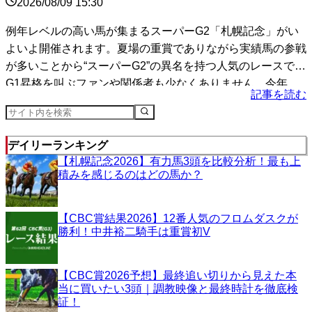
2026/08/09 15:30
例年レベルの高い馬が集まるスーパーG2「札幌記念」がい
よいよ開催されます。夏場の重賞でありながら実績馬の参戦
が多いことから“スーパーG2”の異名を持つ人気のレースで、
G1昇格を叫ぶファンや関係者も少なくありません。今年
記事を読む
は...
デイリーランキング
【札幌記念2026】有力馬3頭を比較分析！最も上
積みを感じるのはどの馬か？
【CBC賞結果2026】12番人気のフロムダスクが
勝利！中井裕二騎手は重賞初V
【CBC賞2026予想】最終追い切りから見えた本
当に買いたい3頭｜調教映像と最終時計を徹底検
証！