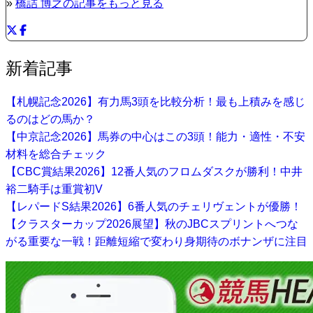
»
橋詰 博之の記事をもっと見る
新着記事
【札幌記念2026】有力馬3頭を比較分析！最も上積みを感じ
るのはどの馬か？
【中京記念2026】馬券の中心はこの3頭！能力・適性・不安
材料を総合チェック
【CBC賞結果2026】12番人気のフロムダスクが勝利！中井
裕二騎手は重賞初V
【レパードS結果2026】6番人気のチェリヴェントが優勝！
【クラスターカップ2026展望】秋のJBCスプリントへつな
がる重要な一戦！距離短縮で変わり身期待のボナンザに注目