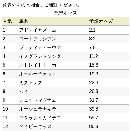
発表のものと照合しご確認ください。
予想オッズ
人気
馬名
予想オッズ
1
アドマイヤズーム
2.1
2
コートアリシアン
3.2
3
プリティディーヴァ
7.8
4
イミグラントソング
11.2
5
ストレイトトーカー
15.6
6
ルナルーチェット
19.9
7
ミストレス
22.3
8
ムイ
26.8
9
ジェットマグナム
31.7
10
ルージュラナキラ
39.8
11
アタラシイカドデニ
55.7
12
ベイビーキッス
86.8