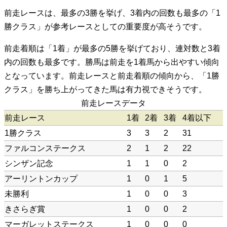
前走レースは、最多の3勝を挙げ、3着内の回数も最多の「1
勝クラス」が参考レースとしての重要度が高そうです。
前走着順は「1着」が最多の5勝を挙げており、連対数と3着
内の回数も最多です。勝馬は前走を1着馬から出やすい傾向
となっています。前走レースと前走着順の傾向から、「1勝
クラス」を勝ち上がってきた馬は有力視できそうです。
前走レースデータ
前走レース
1着
2着
3着
4着以下
1勝クラス
3
3
2
31
ファルコンステークス
2
1
2
22
シンザン記念
1
1
0
2
アーリントンカップ
1
0
1
5
未勝利
1
0
0
3
きさらぎ賞
1
0
0
2
マーガレットステークス
1
0
0
0