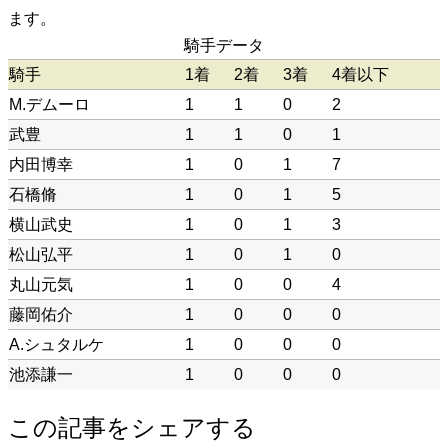
ます。
騎手データ
騎手
1着
2着
3着
4着以下
M.デムーロ
1
1
0
2
武豊
1
1
0
1
内田博幸
1
0
1
7
石橋脩
1
0
1
5
横山武史
1
0
1
3
松山弘平
1
0
1
0
丸山元気
1
0
0
4
藤岡佑介
1
0
0
0
A.シュタルケ
1
0
0
0
池添謙一
1
0
0
0
この記事をシェアする