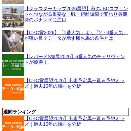
【クラスターカップ2026展望】秋のJBCスプリン
トへつながる重要な一戦！距離短縮で変わり身期
待のボナンザに注目
【CBC賞2026】「1番人気」より「2・3番人気」
が狙い目？データが示す勝ち馬の条件とは
【レパードS結果2026】6番人気のチェリヴェン
トが優勝！
【CBC賞展望2026】出走予定馬一覧＆予想オッ
ズ｜過去10年の傾向を分析
週間ランキング
【CBC賞展望2026】出走予定馬一覧＆予想オッ
ズ｜過去10年の傾向を分析