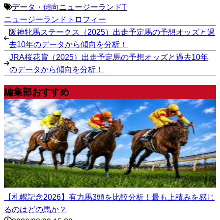
データ・傾向
ニュージーランドT
ニュージーランドトロフィー
阪神牝馬ステークス（2025）出走予定馬の予想オッズと過
去10年のデータから傾向を分析！
JRA桜花賞（2025）出走予定馬の予想オッズと過去10年
のデータから傾向を分析！
編集部おすすめ
【札幌記念2026】有力馬3頭を比較分析！最も上積みを感じ
るのはどの馬か？