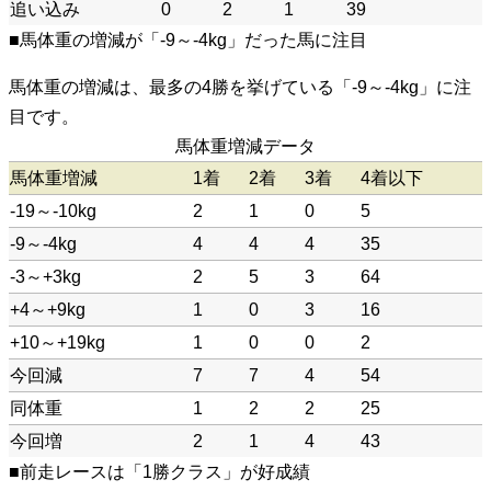
追い込み
0
2
1
39
■馬体重の増減が「-9～-4kg」だった馬に注目
馬体重の増減は、最多の4勝を挙げている「-9～-4kg」に注
目です。
馬体重増減データ
馬体重増減
1着
2着
3着
4着以下
-19～-10kg
2
1
0
5
-9～-4kg
4
4
4
35
-3～+3kg
2
5
3
64
+4～+9kg
1
0
3
16
+10～+19kg
1
0
0
2
今回減
7
7
4
54
同体重
1
2
2
25
今回増
2
1
4
43
■前走レースは「1勝クラス」が好成績