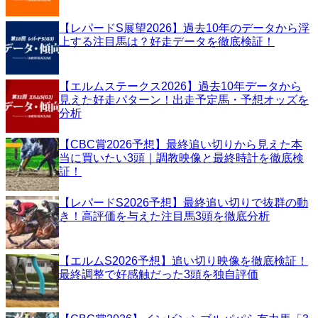
【レパードS展望2026】過去10年のデータから浮
上する注目馬は？好走データを徹底検証！
【エルムステークス2026】過去10年データから
見えた好走パターン！出走予定馬・予想オッズを
分析
【CBC賞2026予想】最終追い切りから見えた本
当に買いたい3頭｜調教映像と最終時計を徹底検
証！
【レパードS2026予想】最終追い切りで抜群の動
き！高評価を与えた注目馬3頭を徹底分析
【エルムS2026予想】追い切り映像を徹底検証！
最終調整で好感触だった3頭を独自評価