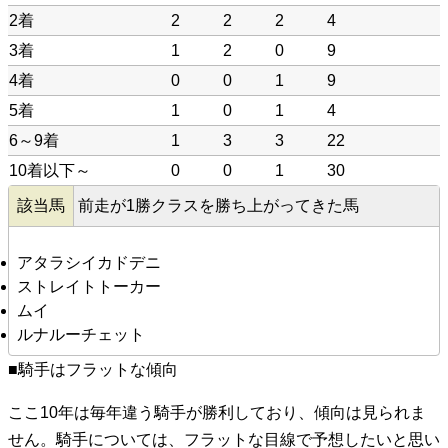
2着
2
2
2
4
3着
1
2
0
9
4着
0
0
1
9
5着
1
0
1
4
6～9着
1
3
3
22
10着以下～
0
0
1
30
該当馬
前走が1勝クラスを勝ち上がってきた馬
アタラシイカドデニ
ストレイトトーカー
ムイ
ルナルーチェット
■騎手はフラットな傾向
ここ10年は毎年違う騎手が勝利しており、傾向は見られま
せん。騎手については、フラットな目線で予想したいと思い