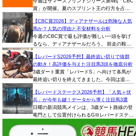
今週はサマースプリントシリーズ第4戦「CBC
ーが...
賞」が開催。夏のスプリント王の行方を占う
上で、見逃せない一戦となります。今回は過
【CBC賞2026】ディアナザールは危険な人気
去10年間のデータをもとにCBC賞の傾向を探
馬か？人気の理由と不安材料を分析
っていきたいと思います。 ■上位人気が不
今週のCBC賞で最も評価が難しい一頭を挙げ
振、穴馬の選...
るなら、ディアナザールだろう。 前走の鞍馬
Sでは、初の芝1200m戦ながら3着を確保。し
【レパードS2026予想】最終追い切りで抜群
かも勝ち時計1分6秒4という京都芝1200mのコ
の動き！高評価を与えた注目馬3頭を徹底分析
ースレコード決着に対応したもので、勝ち馬
3歳ダート重賞「レパードS」へ向けて各馬が
フ...
最終追い切りを終えてきました。今回は追い
切り映像やタイム、1週前の内容などから総合
【レパードステークス2026予想】「人気＋伏
的に好調馬を判断し、とくに評価が高かった
兵」が今年も鍵！データから導く注目馬3選
馬を3頭ピックアップしました。 メルカント
日曜の新潟競馬メインは、3歳ダート路線の登
ゥール（牡3、...
竜門として位置付けられるGⅢレパードステー
クス（ダート1800m）。今年は12頭立てと例
年より落ち着いた頭数となったが、将来のダ