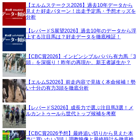
【エルムステークス2026】過去10年データから
見えた好走パターン！出走予定馬・予想オッズを
分析
【レパードS展望2026】過去10年のデータから浮
上する注目馬は？好走データを徹底検証！
【CBC賞2026】インビンシブルパパら有力馬「3
頭」を深掘り！昨年の再現か、新王者誕生か？
【エルムS2026】前走内容で見抜く本命候補！勢
い十分の有力3頭を徹底分析
【レパードS2026】成長力で選ぶ注目馬3選！メ
ルカントゥールら世代トップ候補を考察
【CBC賞2026予想】最終追い切りから見えた本
当に買いたい3頭｜調教映像と最終時計を徹底検