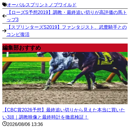
オーバルスプリント
ノブワイルド
【ローズS予想2019】調教・最終追い切りが高評価の馬ト
ップ3
【スプリンターズS2019】ファンタジスト、武豊騎手との
コンビ復活
編集部おすすめ
【CBC賞2026予想】最終追い切りから見えた本当に買いた
い3頭｜調教映像と最終時計を徹底検証！
2026/08/06 13:36