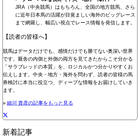
JRA（中央競馬）はもちろん、全国の地方競馬、さら
に近年日本馬の活躍が目覚ましい海外のビッグレース
まで網羅し、幅広い視点でレース情報を発信します。
【読者の皆様へ】
競馬はデータだけでも、感情だけでも勝てない奥深い世界
です。厩舎の内側と外側の両方を見てきたからこそ分かる
「サラブレッドの本質」を、ロジカルかつ分かりやすくお
伝えします。中央・地方・海外を問わず、読者の皆様の馬
券検討に本当に役立つ、ディープな情報をお届けしていき
ます。
»
細川 貴彦の記事をもっと見る
新着記事