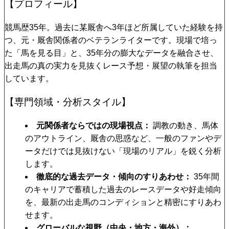
【プロフィール】
競馬歴35年。過去に某厩舎へ3年ほど所属していた経験を持
つ、元・厩舎関係者のベテランライターです。現場で培っ
た「馬を見る目」と、35年分の膨大なデータを融合させ、
出走馬の真の実力を見抜くレース予想・展望の執筆を担当
しています。
【専門領域・分析スタイル】
元関係者ならではの現場視点
調教の動き、馬体
のアウトライン、厩舎の思惑など、一般のファンやデ
ータだけでは見抜けない「現場のリアル」を鋭く分析
します。
徹底的な過去データ・傾向のすりあわせ
35年間
のキャリアで蓄積した過去のレースデータや好走傾向
を、最新の出走馬のコンディションと精密にすりあわ
せます。
グローバルな視野（中央・地方・海外）