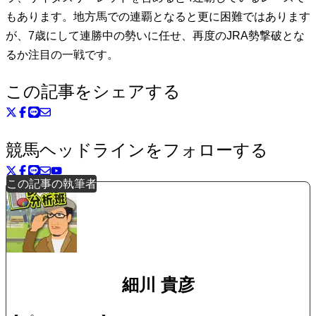
もあります。地方馬での連覇となると更に困難ではあります
が、7歳にして連勝中の勢いに任せ、再度のJRA勢撃破とな
るか注目の一戦です。
この記事をシェアする
競馬ヘッドラインをフォローする
この記事の執筆者
細川 貴彦