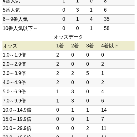
4番人気
1
1
0
8
5番人気
0
3
1
6
6～9番人気
0
1
4
35
10番人気以下～
0
0
1
58
オッズデータ
オッズ
1着
2着
3着
4着以下
1.0～1.9倍
2
0
0
0
2.0～2.9倍
2
0
0
2
3.0～3.9倍
2
2
5
1
4.0～4.9倍
2
0
0
2
5.0～6.9倍
1
3
0
4
7.0～9.9倍
1
3
0
6
10.0～14.9倍
0
1
1
14
15.0～19.9倍
0
0
1
7
20.0～29.9倍
0
0
2
11