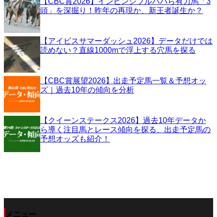
【CBC賞2026】インビンシブルパパら有力馬「3
頭」を深掘り！昨年の再現か、新王者誕生か？
【アイビスサマーダッシュ2026】データだけでは
読めない？直線1000mで浮上する穴馬を探る
【CBC賞展望2026】出走予定馬一覧＆予想オッ
ズ｜過去10年の傾向を分析
【クイーンステークス2026】過去10年データか
ら導く注目馬とレース傾向を探る、出走予定馬の
予想オッズも紹介！
メニュー