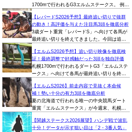
1700mで行われるG3エルムステークス。 例年
も秋のダート重賞戦線を占う重要な一戦だ
【レパードS2026予想】最終追い切りで抜群
が、今年は近年の中でも屈指といえるほどメ
の動き！高評価を与えた注目馬3頭を徹底分析
ンバーが充実。勢い十分の上がり馬と実績馬
3歳ダート重賞「レパードS」へ向けて各馬が
が真正面から激...
最終追い切りを終えてきました。今回は追い
切り映像やタイム、1週前の内容などから総合
【エルムS2026予想】追い切り映像を徹底検
的に好調馬を判断し、とくに評価が高かった
証！最終調整で好感触だった3頭を独自評価
馬を3頭ピックアップしました。 メルカント
札幌1700mで行われるダートG3「エルムステ
ゥール（牡3、...
ークス」へ向けて各馬が最終追い切りを終え
てきました。今回は追い切り映像やタイム、1
【エルムS2026】前走内容で見抜く本命候
週前の内容などから総合的に好調馬を判断
補！勢い十分の有力3頭を徹底分析
し、とくに評価が高かった馬を3頭ピックアッ
夏の北海道で行われる唯一の中央競馬ダート
プしました。...
重賞「エルムステークス」が今週末、札幌競
馬場で開催されます。夏の貴重なダート重要
【関越ステークス2026展望】ハンデ戦で波乱
ということで例年、重賞実績のある骨っぽい
十分！データが示す狙い目は「2・3番人気」
メンバーが揃います。今回は出走予定馬の中