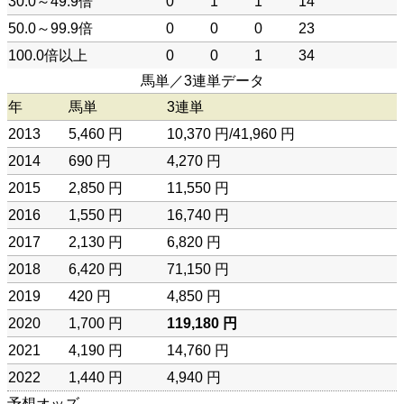
30.0～49.9倍
0
1
1
14
50.0～99.9倍
0
0
0
23
100.0倍以上
0
0
1
34
馬単／3連単データ
年
馬単
3連単
2013
5,460 円
10,370 円
/
41,960 円
2014
690 円
4,270 円
2015
2,850 円
11,550 円
2016
1,550 円
16,740 円
2017
2,130 円
6,820 円
2018
6,420 円
71,150 円
2019
420 円
4,850 円
2020
1,700 円
119,180 円
2021
4,190 円
14,760 円
2022
1,440 円
4,940 円
予想オッズ