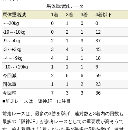
馬体重増減データ
馬体重増減
1着
2着
3着
4着以下
～-20kg
0
1
0
0
-19～-10kg
0
2
1
12
-9～-4kg
2
1
3
37
-3～+3kg
3
4
5
45
+4～+9kg
4
1
1
18
+10～+19kg
1
1
1
6
今回減
2
6
6
59
同体重
1
1
2
23
今回増
7
3
3
36
■前走レースは「阪神JF」に注目
前走レースは、最多の3勝を挙げ、連対数と3着内の回数も
最多の「阪神JF」が参考レースとしての重要度が高そうで
す。前走着順は「1着」だった馬が最多の5勝を挙げ、連対