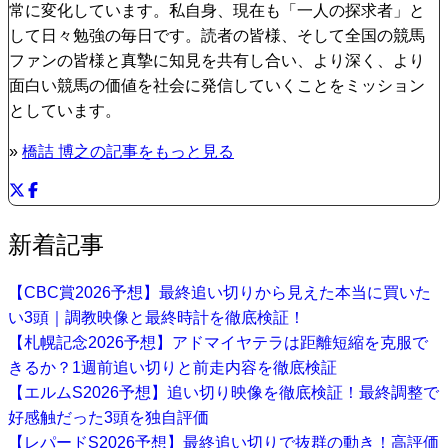
常に変化しています。私自身、現在も「一人の探求者」と
して日々勉強の毎日です。読者の皆様、そして全国の競馬
ファンの皆様と真摯に知見を共有し合い、より深く、より
面白い競馬の価値を社会に発信していくことをミッション
としています。
»
橋詰 博之の記事をもっと見る
新着記事
【CBC賞2026予想】最終追い切りから見えた本当に買いた
い3頭｜調教映像と最終時計を徹底検証！
【札幌記念2026予想】アドマイヤテラは距離短縮を克服で
きるか？1週前追い切りと前走内容を徹底検証
【エルムS2026予想】追い切り映像を徹底検証！最終調整で
好感触だった3頭を独自評価
【レパードS2026予想】最終追い切りで抜群の動き！高評価