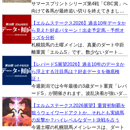
サマースプリントシリーズ第4戦「CBC賞」へ
向けて各馬が最終追い切りを終えてきまし
た。今回は追い切り映像やタイム、1週前の内
【エルムステークス2026】過去10年データか
容などから総合的に好調馬を判断し、とくに
ら見えた好走パターン！出走予定馬・予想オ
評価が高かった馬を3頭ピックアップしまし
ッズを分析
た。 レイピア（...
札幌競馬の土曜メインは、真夏のダート中距
離重賞「エルムS」です。数少ないダート
1700mという距離で行われる重賞ということ
【レパードS展望2026】過去10年のデータか
もあり、コース適性や、距離適性を絡めた予
ら浮上する注目馬は？好走データを徹底検
想をする必要がありそうです。ということで
証！
今回は過去10年間...
今週新潟では今年最後の3歳ダート重賞「レパ
ードS」が開催されます。波乱決着が強いダー
ト重賞で、夏競馬らしい難易度の高い一戦で
【エルムステークス2026展望】重賞初制覇を
す。今回は過去10年間のデータをもとにレパ
狙うウェイワードアクトか、それとも実績馬
ードSの傾向を探っていきたいと思います。 ■
の反撃か？ハイレベルなダート決戦を占う
上位人気の...
今週土曜の札幌競馬メインレースは、ダート