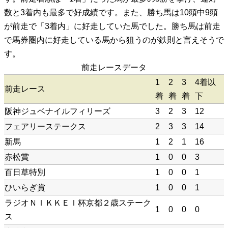
数と3着内も最多で好成績です。また、勝ち馬は10頭中9頭
が前走で「3着内」に好走していた馬でした。勝ち馬は前走
で馬券圏内に好走している馬から狙うのが鉄則と言えそうで
す。
前走レースデータ
1
2
3
4着以
前走レース
着
着
着
下
阪神ジュベナイルフィリーズ
3
2
3
12
フェアリーステークス
2
3
3
14
新馬
1
2
1
16
赤松賞
1
0
0
3
百日草特別
1
0
0
1
ひいらぎ賞
1
0
0
1
ラジオＮＩＫＫＥＩ杯京都２歳ステーク
1
0
0
0
ス