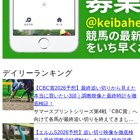
デイリーランキング
【CBC賞2026予想】最終追い切りから見えた
本当に買いたい3頭｜調教映像と最終時計を徹
底検証！
サマースプリントシリーズ第4戦「CBC賞」へ
向けて各馬が最終追い切りを終えてきまし
た。今回は追い切り映像やタイム、1週前の内
【エルムS2026予想】追い切り映像を徹底検
容などから総合的に好調馬を判断し、とくに