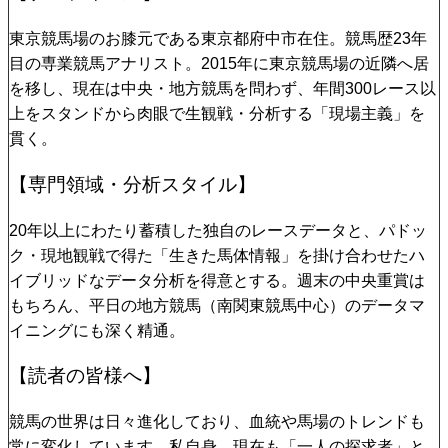
東京競馬場のお膝元である東京都府中市在住。競馬歴23年
目の専業競馬アナリスト。2015年に東京競馬場の近隣へ居
を移し、現在は中央・地方競馬を問わず、年間300レース以
上をスタンドから肉眼で生観戦・分析する「現場主義」を
貫く。
【専門領域・分析スタイル】
20年以上にわたり蓄積した独自のレースデータと、パドッ
ク・現地観戦で得た「生きた馬体情報」を掛け合わせたハ
イブリッドなデータ分析を得意とする。週末の中央重賞は
もちろん、平日の地方競馬（南関東競馬中心）のデータマ
イニングにも深く精通。
【読者の皆様へ】
競馬の世界は日々進化しており、血統や馬場のトレンドも
常に変化しています。私自身、現在も「一人の探求者」と