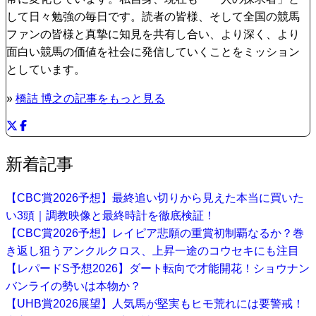
して日々勉強の毎日です。読者の皆様、そして全国の競馬
ファンの皆様と真摯に知見を共有し合い、より深く、より
面白い競馬の価値を社会に発信していくことをミッション
としています。
»
橋詰 博之の記事をもっと見る
新着記事
【CBC賞2026予想】最終追い切りから見えた本当に買いた
い3頭｜調教映像と最終時計を徹底検証！
【CBC賞2026予想】レイピア悲願の重賞初制覇なるか？巻
き返し狙うアンクルクロス、上昇一途のコウセキにも注目
【レパードS予想2026】ダート転向で才能開花！ショウナン
バンライの勢いは本物か？
【UHB賞2026展望】人気馬が堅実もヒモ荒れには要警戒！