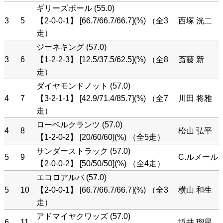
ギリーズボール (55.0)
3
5
【2-0-0-1】 [66.7/66.7/66.7](%) （全3
西塚 洸二
走）
ジーネキング (57.0)
3
6
【1-2-2-3】 [12.5/37.5/62.5](%) （全8
斎藤 新
走）
ダイヤモンドノット (57.0)
4
7
【3-2-1-1】 [42.9/71.4/85.7](%) （全7
川田 将雅
走）
ローベルクランツ (57.0)
4
8
松山 弘平
【1-2-0-2】 [20/60/60](%) （全5走）
サンダーストラック (57.0)
5
9
C.ルメール
【2-0-0-2】 [50/50/50](%) （全4走）
エコロアルバ (57.0)
5
10
【2-0-0-1】 [66.7/66.7/66.7](%) （全3
横山 和生
走）
アドマイヤクワッズ (57.0)
6
11
坂井 瑠星