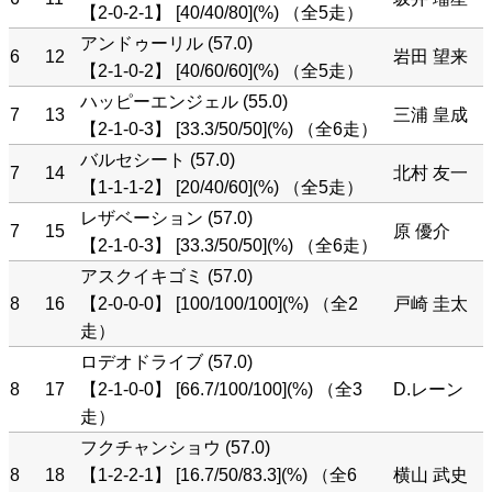
【2-0-2-1】 [40/40/80](%) （全5走）
アンドゥーリル (57.0)
6
12
岩田 望来
【2-1-0-2】 [40/60/60](%) （全5走）
ハッピーエンジェル (55.0)
7
13
三浦 皇成
【2-1-0-3】 [33.3/50/50](%) （全6走）
バルセシート (57.0)
7
14
北村 友一
【1-1-1-2】 [20/40/60](%) （全5走）
レザベーション (57.0)
7
15
原 優介
【2-1-0-3】 [33.3/50/50](%) （全6走）
アスクイキゴミ (57.0)
8
16
【2-0-0-0】 [100/100/100](%) （全2
戸崎 圭太
走）
ロデオドライブ (57.0)
8
17
【2-1-0-0】 [66.7/100/100](%) （全3
D.レーン
走）
フクチャンショウ (57.0)
8
18
【1-2-2-1】 [16.7/50/83.3](%) （全6
横山 武史