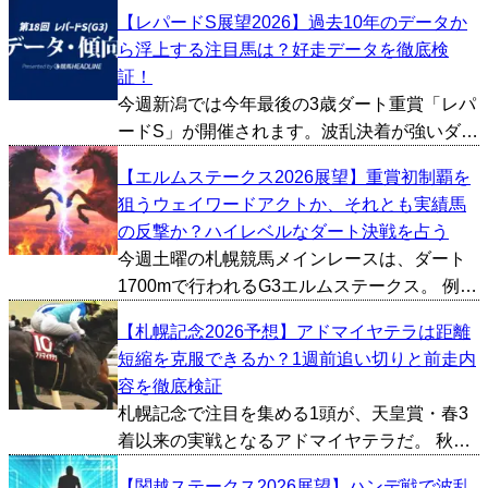
上で、見逃せない一戦となります。今回は過
【レパードS展望2026】過去10年のデータか
去10年間のデータをもとにCBC賞の傾向を探
ら浮上する注目馬は？好走データを徹底検
っていきたいと思います。 ■上位人気が不
証！
振、穴馬の選...
今週新潟では今年最後の3歳ダート重賞「レパ
ードS」が開催されます。波乱決着が強いダー
ト重賞で、夏競馬らしい難易度の高い一戦で
【エルムステークス2026展望】重賞初制覇を
す。今回は過去10年間のデータをもとにレパ
狙うウェイワードアクトか、それとも実績馬
ードSの傾向を探っていきたいと思います。 ■
の反撃か？ハイレベルなダート決戦を占う
上位人気の...
今週土曜の札幌競馬メインレースは、ダート
1700mで行われるG3エルムステークス。 例年
も秋のダート重賞戦線を占う重要な一戦だ
【札幌記念2026予想】アドマイヤテラは距離
が、今年は近年の中でも屈指といえるほどメ
短縮を克服できるか？1週前追い切りと前走内
ンバーが充実。勢い十分の上がり馬と実績馬
容を徹底検証
が真正面から激...
札幌記念で注目を集める1頭が、天皇賞・春3
着以来の実戦となるアドマイヤテラだ。 秋に
は凱旋門賞への挑戦を予定しており、今回の
【関越ステークス2026展望】ハンデ戦で波乱