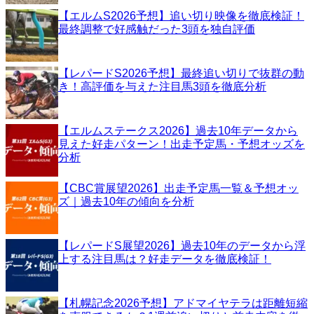
【エルムS2026予想】追い切り映像を徹底検証！
最終調整で好感触だった3頭を独自評価
【レパードS2026予想】最終追い切りで抜群の動
き！高評価を与えた注目馬3頭を徹底分析
【エルムステークス2026】過去10年データから
見えた好走パターン！出走予定馬・予想オッズを
分析
【CBC賞展望2026】出走予定馬一覧＆予想オッ
ズ｜過去10年の傾向を分析
【レパードS展望2026】過去10年のデータから浮
上する注目馬は？好走データを徹底検証！
【札幌記念2026予想】アドマイヤテラは距離短縮