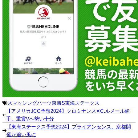
スマッシングハーツ
東海S
東海ステークス
【アメリカJCC予想2024】クロミナンス✕C.ルメール騎
手、重賞Vへ勢い十分
【東海ステークス予想2024】ブライアンセンス、京都開
催が追い風に