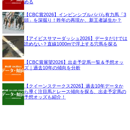
める
【CBC賞2026】インビンシブルパパら有力馬「3
頭」を深掘り！昨年の再現か、新王者誕生か？
【アイビスサマーダッシュ2026】データだけでは
読めない？直線1000mで浮上する穴馬を探る
【CBC賞展望2026】出走予定馬一覧＆予想オッ
ズ｜過去10年の傾向を分析
【クイーンステークス2026】過去10年データか
ら導く注目馬とレース傾向を探る、出走予定馬の
予想オッズも紹介！