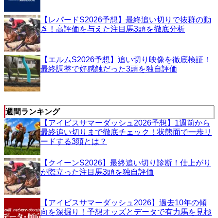
【レパードS2026予想】最終追い切りで抜群の動
き！高評価を与えた注目馬3頭を徹底分析
【エルムS2026予想】追い切り映像を徹底検証！
最終調整で好感触だった3頭を独自評価
週間ランキング
【アイビスサマーダッシュ2026予想】1週前から
最終追い切りまで徹底チェック！状態面で一歩リ
ードする3頭とは？
【クイーンS2026】最終追い切り診断！仕上がり
が際立った注目馬3頭を独自評価
【アイビスサマーダッシュ2026】過去10年の傾
向を深掘り！予想オッズとデータで有力馬を見極