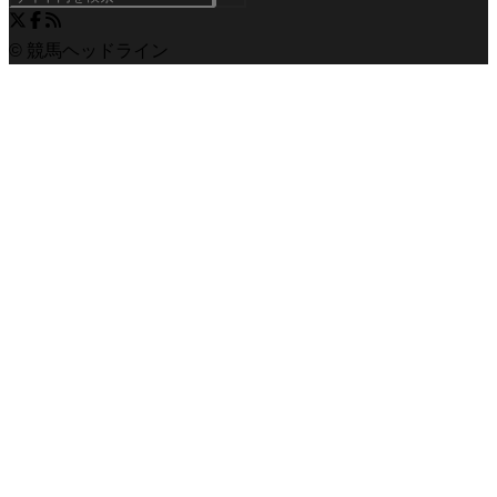
© 競馬ヘッドライン