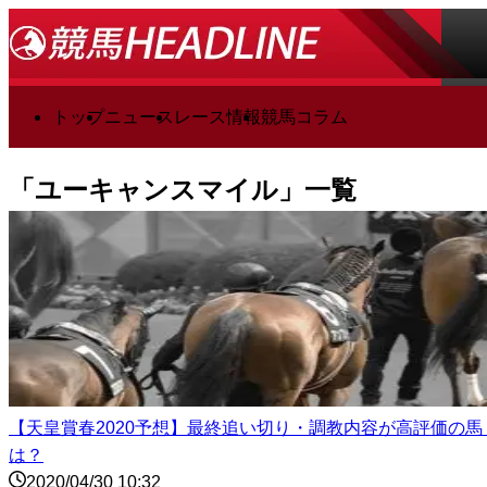
トップ
ニュース
レース情報
競馬コラム
「
ユーキャンスマイル
」一覧
【天皇賞春2020予想】最終追い切り・調教内容が高評価の馬
は？
2020/04/30 10:32