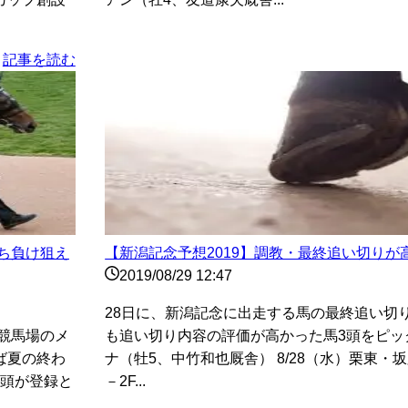
記事を読む
勝ち負け狙え
【新潟記念予想2019】調教・最終追い切りが
2019/08/29 12:47
28日に、新潟記念に出走する馬の最終追い切
潟競馬場のメ
も追い切り内容の評価が高かった馬3頭をピッ
ば夏の終わ
ナ（牡5、中竹和也厩舎） 8/28（水）栗東・坂路（
1頭が登録と
－2F...