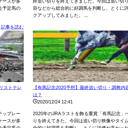
ケースが多
終追い切りを終えてきました。今回は追い切り
走予定馬の
容などから総合的に好調馬を判断し、とくに評
クアップしてみました。 ...
記事を読む
アリストテレ
【有馬記念2020予想】最終追い切り・調教内
は？
2020/12/24 12:41
テップレー
2020年のJRAラストを飾る重賞「有馬記念
ケースが多
りを終えてきた。今回は追い切り映像やタイム
走予定馬の
合的に好調馬を判断し、とくに評価が高かった