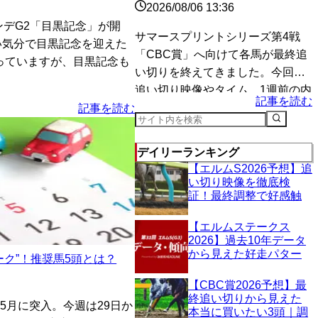
2026/08/06 13:36
ンデG2「目黒記念」が開
サマースプリントシリーズ第4戦
い気分で目黒記念を迎えた
「CBC賞」へ向けて各馬が最終追
っていますが、目黒記念も
い切りを終えてきました。今回は
追い切り映像やタイム、1週前の内
記事を読む
容などから総合的に好調馬を判断
記事を読む
し、とくに評価が高かった馬を3頭
ピックアップしました。 レイピア
デイリーランキング
（...
【エルムS2026予想】追
い切り映像を徹底検
証！最終調整で好感触
だった3頭を独自評価
【エルムステークス
2026】過去10年データ
から見えた好走パター
ーク”！推奨馬5頭とは？
ン！出走予定馬・予想
オッズを分析
【CBC賞2026予想】最
終追い切りから見えた
5月に突入。今週は29日か
本当に買いたい3頭｜調