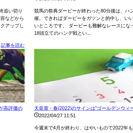
最終追い切り
競馬の祭典ダービーが終わった80分後は、ハ
内容などから
催。できればダービーをガツンと的中し、い
ックアップし
いところです。 ダービーも難解なレースにな
18頭立てのハンデ戦とい...
記事を読む
容が高評価の
天皇賞・春(2022)のサインは“ゴールデンウィ
2022/04/27 11:51
今週末で4月が終わり、はやいもので2022年も