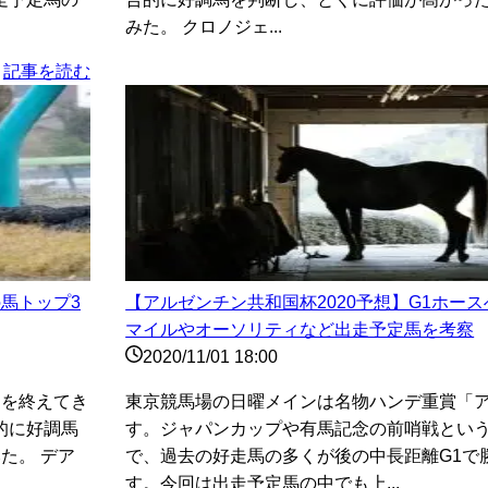
みた。 クロノジェ...
記事を読む
の馬トップ3
【アルゼンチン共和国杯2020予想】G1ホー
マイルやオーソリティなど出走予定馬を考察
2020/11/01 18:00
りを終えてき
東京競馬場の日曜メインは名物ハンデ重賞「
的に好調馬
す。ジャパンカップや有馬記念の前哨戦とい
た。 デア
で、過去の好走馬の多くが後の中長距離G1で
す。今回は出走予定馬の中でも上...