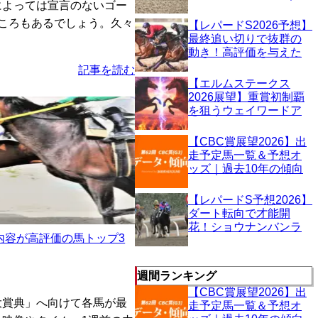
によっては宣言のないゴー
教映像と最終時計を徹
底検証！
ころもあるでしょう。久々
【レパードS2026予想】
最終追い切りで抜群の
動き！高評価を与えた
注目馬3頭を徹底分析
記事を読む
【エルムステークス
2026展望】重賞初制覇
を狙うウェイワードア
クトか、それとも実績
馬の反撃か？ハイレベ
【CBC賞展望2026】出
ルなダート決戦を占う
走予定馬一覧＆予想オ
ッズ｜過去10年の傾向
を分析
【レパードS予想2026】
ダート転向で才能開
花！ショウナンバンラ
内容が高評価の馬トップ3
イの勢いは本物か？
週間ランキング
【CBC賞展望2026】出
大賞典」へ向けて各馬が最
走予定馬一覧＆予想オ