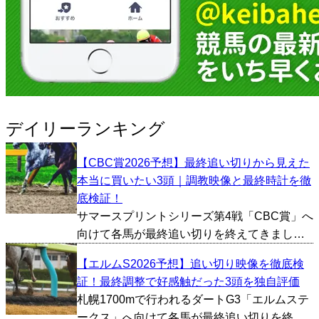
デイリーランキング
【CBC賞2026予想】最終追い切りから見えた
本当に買いたい3頭｜調教映像と最終時計を徹
底検証！
サマースプリントシリーズ第4戦「CBC賞」へ
向けて各馬が最終追い切りを終えてきまし
た。今回は追い切り映像やタイム、1週前の内
【エルムS2026予想】追い切り映像を徹底検
容などから総合的に好調馬を判断し、とくに
証！最終調整で好感触だった3頭を独自評価
評価が高かった馬を3頭ピックアップしまし
札幌1700mで行われるダートG3「エルムステ
た。 レイピア（...
ークス」へ向けて各馬が最終追い切りを終え