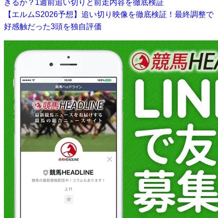
きるか？1週前追い切りと前走内容を徹底検証
【エルムS2026予想】追い切り映像を徹底検証！最終調整で
好感触だった3頭を独自評価