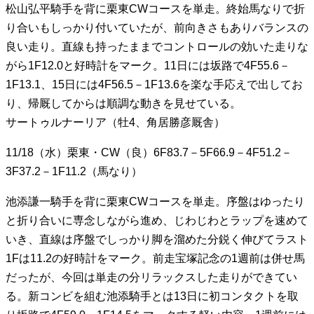
松山弘平騎手を背に栗東CWコースを単走。終始馬なりで折
り合いもしっかり付いていたが、前向きさもありバランスの
良い走り。直線も持ったままでコントロールの効いた走りな
がら1F12.0と好時計をマーク。11日には坂路で4F55.6－
1F13.1、15日には4F56.5－1F13.6を楽な手応えで出してお
り、帰厩してからは順調な動きを見せている。
サートゥルナーリア（牡4、角居勝彦厩舎）
11/18（水）栗東・CW（良）6F83.7－5F66.9－4F51.2－
3F37.2－1F11.2（馬なり）
池添謙一騎手を背に栗東CWコースを単走。序盤はゆったり
と折り合いに専念しながら進め、じわじわとラップを速めて
いき、直線は序盤でしっかり脚を溜めた分鋭く伸びてラスト
1Fは11.2の好時計をマーク。前走宝塚記念の1週前は併せ馬
だったが、今回は単走の分リラックスした走りができてい
る。新コンビを組む池添騎手とは13日に初コンタクトを取