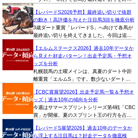
てきました。今回は追い切り映像やタイム、1
【レパードS2026予想】最終追い切りで抜群
週前の内容などから総合的に好調馬を判断
の動き！高評価を与えた注目馬3頭を徹底分析
し、とくに評価が高かった馬を3頭ピックアッ
3歳ダート重賞「レパードS」へ向けて各馬が
プしました。...
最終追い切りを終えてきました。今回は追い
切り映像やタイム、1週前の内容などから総合
【エルムステークス2026】過去10年データか
的に好調馬を判断し、とくに評価が高かった
ら見えた好走パターン！出走予定馬・予想オ
馬を3頭ピックアップしました。 メルカント
ッズを分析
ゥール（牡3、...
札幌競馬の土曜メインは、真夏のダート中距
離重賞「エルムS」です。数少ないダート
1700mという距離で行われる重賞ということ
【CBC賞展望2026】出走予定馬一覧＆予想オ
もあり、コース適性や、距離適性を絡めた予
ッズ｜過去10年の傾向を分析
想をする必要がありそうです。ということで
今週はサマースプリントシリーズ第4戦「CBC
今回は過去10年間...
賞」が開催。夏のスプリント王の行方を占う
上で、見逃せない一戦となります。今回は過
【レパードS展望2026】過去10年のデータか
去10年間のデータをもとにCBC賞の傾向を探
ら浮上する注目馬は？好走データを徹底検