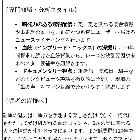
【専門領域・分析スタイル】
瞬発力のある速報配信
刻一刻と変わる厩舎情報
や出走馬の動向を、正確かつ迅速にユーザーへ届ける
ニュースライティングを行います。
血統（インブリード・ニックス）の深掘り
10年
間探求し続けた血統背景から、レースの波乱要因や未
来のスター候補生を紐解きます。
ドキュメンタリー視点
調教師、厩務員、騎手な
どのインタビューや談話を徹底的に分析し、現場の
「生の声」をファン目線で分かりやすく解説します。
【読者の皆様へ】
競馬の魅力は、馬券を予想する楽しさだけでなく、何代に
もわたって受け継がれる血のロマンや、1頭の馬に関わる
人々の情熱が生むドラマにあります。まだ競馬歴は10年で
すが、だからこそ初心者からベテランまで、多くのファン