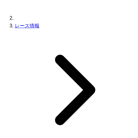
レース情報