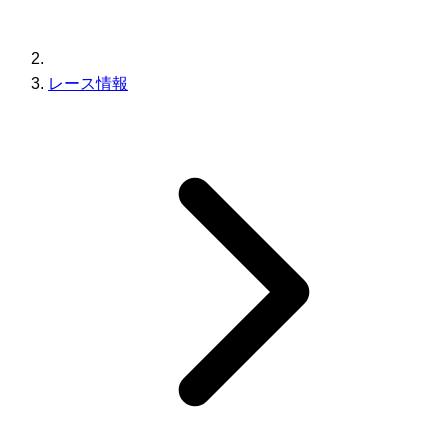
レース情報