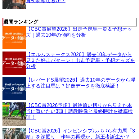
賞初制覇なるか？
週間ランキング
【CBC賞展望2026】出走予定馬一覧＆予想オッ
ズ｜過去10年の傾向を分析
【エルムステークス2026】過去10年データから
見えた好走パターン！出走予定馬・予想オッズを
分析
【レパードS展望2026】過去10年のデータから浮
上する注目馬は？好走データを徹底検証！
【CBC賞2026予想】最終追い切りから見えた本
当に買いたい3頭｜調教映像と最終時計を徹底検
証！
【CBC賞2026】インビンシブルパパら有力馬「3
頭」を深掘り！昨年の再現か、新王者誕生か？