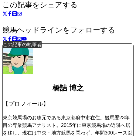
この記事をシェアする
競馬ヘッドラインをフォローする
この記事の執筆者
橋詰 博之
【プロフィール】
東京競馬場のお膝元である東京都府中市在住。競馬歴23年
目の専業競馬アナリスト。2015年に東京競馬場の近隣へ居
を移し、現在は中央・地方競馬を問わず、年間300レース以