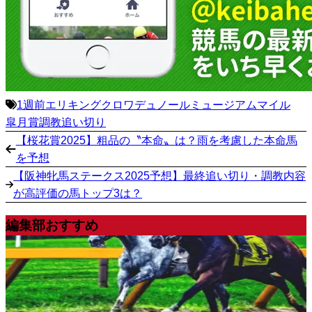
1週前
エリキング
クロワデュノール
ミュージアムマイル
皐月賞
調教
追い切り
【桜花賞2025】粗品の〝本命〟は？雨を考慮した本命馬
を予想
【阪神牝馬ステークス2025予想】最終追い切り・調教内容
が高評価の馬トップ3は？
編集部おすすめ