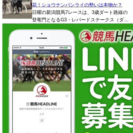
花！ショウナンバンライの勢いは本物か？
ードSの傾向を探っていきたいと思います。 ■
日曜の新潟競馬7レースは、3歳ダート路線の
上位人気の...
登竜門となるG3・レパードステークス（ダー
ト1800m）が行われる。 例年のレパードステ
ークスは、秋のダート重賞やJpn1戦線へ向か
う素質馬が集結する一戦だ。ここを勝った馬
が古馬...