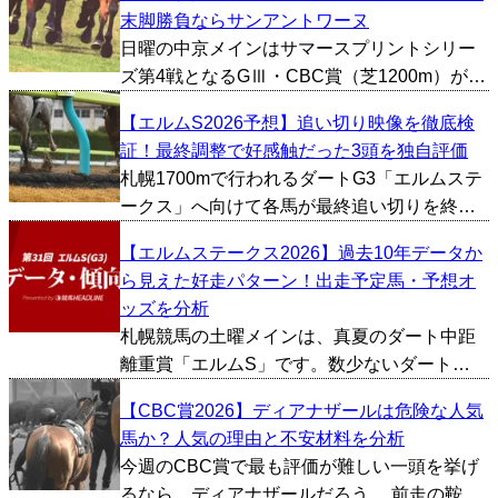
去10年間のデータをもとにCBC賞の傾向を探
末脚勝負ならサンアントワーヌ
っていきたいと思います。 ■上位人気が不
日曜の中京メインはサマースプリントシリー
振、穴馬の選...
ズ第4戦となるGⅢ・CBC賞（芝1200m）が行
われる。 過去のCBC賞は前へ行く馬が強いレ
【エルムS2026予想】追い切り映像を徹底検
ースとして知られている。過去10年を振り返
証！最終調整で好感触だった3頭を独自評価
ると、逃げ馬が馬券圏内に入ったケースは9
札幌1700mで行われるダートG3「エルムステ
回。中...
ークス」へ向けて各馬が最終追い切りを終え
てきました。今回は追い切り映像やタイム、1
【エルムステークス2026】過去10年データか
週前の内容などから総合的に好調馬を判断
ら見えた好走パターン！出走予定馬・予想オ
し、とくに評価が高かった馬を3頭ピックアッ
ッズを分析
プしました。...
札幌競馬の土曜メインは、真夏のダート中距
離重賞「エルムS」です。数少ないダート
1700mという距離で行われる重賞ということ
【CBC賞2026】ディアナザールは危険な人気
もあり、コース適性や、距離適性を絡めた予
馬か？人気の理由と不安材料を分析
想をする必要がありそうです。ということで
今週のCBC賞で最も評価が難しい一頭を挙げ
今回は過去10年間...
るなら、ディアナザールだろう。 前走の鞍馬