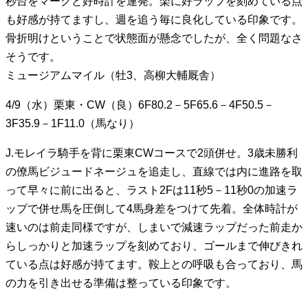
秒台をマークと好時計を連発。楽に好ラップを刻めている点
も好感が持てますし、週を追う毎に良化している印象です。
骨折明けということで状態面が懸念でしたが、全く問題なさ
そうです。
ミュージアムマイル（牡3、高柳大輔厩舎）
4/9（水）栗東・CW（良）6F80.2－5F65.6－4F50.5－
3F35.9－1F11.0（馬なり）
J.モレイラ騎手を背に栗東CWコースで2頭併せ。3歳未勝利
の僚馬ビジュードネージュを追走し、直線では内に進路を取
って早々に前に出ると、ラスト2Fは11秒5－11秒0の加速ラ
ップで併せ馬を圧倒して4馬身差をつけて先着。全体時計が
速いのは前走同様ですが、しまいで減速ラップだった前走か
らしっかりと加速ラップを刻めており、ゴールまで伸びきれ
ている点は好感が持てます。鞍上との呼吸も合っており、馬
の力を引き出せる準備は整っている印象です。