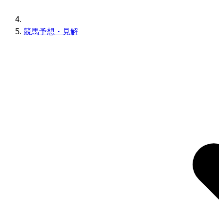
競馬予想・見解