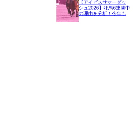
か？
【アイビスサマーダッ
シュ2026】牝馬6連勝中
の理由を分析！今年も
女王の座は譲らないの
か？