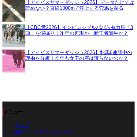
【アイビスサマーダッシュ2026】データだけでは
読めない？直線1000mで浮上する穴馬を探る
【CBC賞2026】インビンシブルパパら有力馬「3
頭」を深掘り！昨年の再現か、新王者誕生か？
【アイビスサマーダッシュ2026】牝馬6連勝中の
理由を分析！今年も女王の座は譲らないのか？
メニュー
トップ
競馬ヘッドラインについて