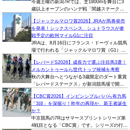
今週土曜の新潟7Rでは、芝1800mを舞台に3
歳以上オープンのハンデ戦「関越ステーク
ス」が行われる。 サマーシリーズ後半へ向け
【ジャックルマロワ賞2026】JRAが馬券発売
た実力馬が顔を揃えた一戦だが、ハンデ戦ら
を発表！シックスペンス、シュトラウスが参
しく実績だけでは勝ち切れないケースも少な
戦予定の欧州マイルG1に注目
くない。過去の...
JRAは、8月16日にフランス・ドーヴィル競馬
場で行われる「ジャックルマロワ賞（G1）」
の馬券を国内で発売すると発表した。 欧州屈
【レパードS2026】成長力で選ぶ注目馬3選！
指のマイルG1として知られる一戦で、日本か
メルカントゥールら世代トップ候補を考察
らはシックスペンス（美浦・田中博康厩舎）
秋の大舞台へとつながる3歳限定のダート重賞
とシュト...
「レパードステークス」が新潟競馬場で開催
されます。2024年覇者ミッキーファイトは、
【CBC賞2026】インビンシブルパパら有力馬
その後も同年の名古屋大賞典、2025年のアン
「3頭」を深掘り！昨年の再現か、新王者誕生
タレスSと帝王賞を制しており、過去にはトラ
か？
ンセンド...
中京競馬の7Rはサマースプリントシリーズ第
4戦目となる「CBC賞」です。シリーズの行方