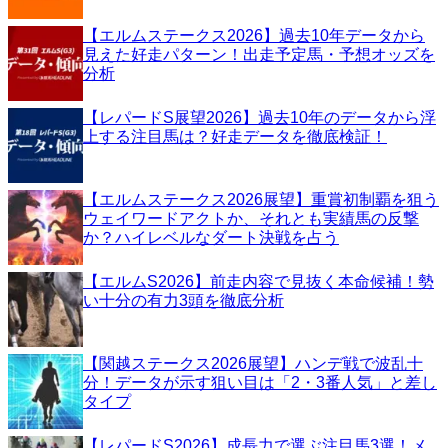
【エルムステークス2026】過去10年データから
見えた好走パターン！出走予定馬・予想オッズを
分析
【レパードS展望2026】過去10年のデータから浮
上する注目馬は？好走データを徹底検証！
【エルムステークス2026展望】重賞初制覇を狙う
ウェイワードアクトか、それとも実績馬の反撃
か？ハイレベルなダート決戦を占う
【エルムS2026】前走内容で見抜く本命候補！勢
い十分の有力3頭を徹底分析
【関越ステークス2026展望】ハンデ戦で波乱十
分！データが示す狙い目は「2・3番人気」と差し
タイプ
【レパードS2026】成長力で選ぶ注目馬3選！メ