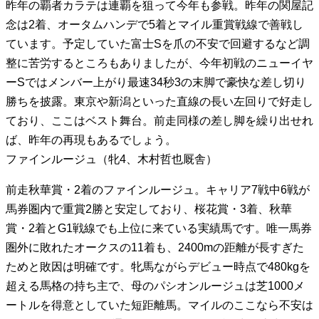
昨年の覇者カラテは連覇を狙って今年も参戦。昨年の関屋記
念は2着、オータムハンデで5着とマイル重賞戦線で善戦し
ています。予定していた富士Sを爪の不安で回避するなど調
整に苦労するところもありましたが、今年初戦のニューイヤ
ーSではメンバー上がり最速34秒3の末脚で豪快な差し切り
勝ちを披露。東京や新潟といった直線の長い左回りで好走し
ており、ここはベスト舞台。前走同様の差し脚を繰り出せれ
ば、昨年の再現もあるでしょう。
ファインルージュ（牝4、木村哲也厩舎）
前走秋華賞・2着のファインルージュ。キャリア7戦中6戦が
馬券圏内で重賞2勝と安定しており、桜花賞・3着、秋華
賞・2着とG1戦線でも上位に来ている実績馬です。唯一馬券
圏外に敗れたオークスの11着も、2400mの距離が長すぎた
ためと敗因は明確です。牝馬ながらデビュー時点で480kgを
超える馬格の持ち主で、母のパシオンルージュは芝1000メ
ートルを得意としていた短距離馬。マイルのここなら不安は