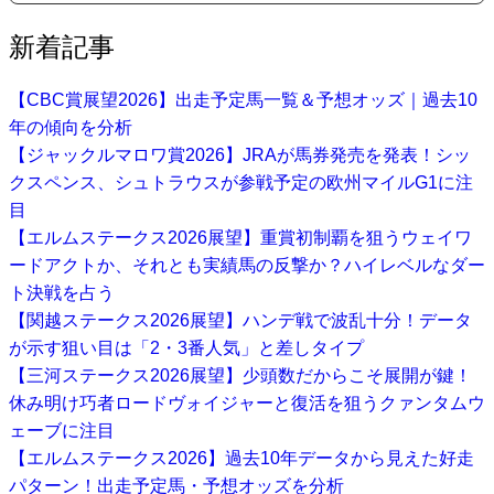
新着記事
【CBC賞展望2026】出走予定馬一覧＆予想オッズ｜過去10
年の傾向を分析
【ジャックルマロワ賞2026】JRAが馬券発売を発表！シッ
クスペンス、シュトラウスが参戦予定の欧州マイルG1に注
目
【エルムステークス2026展望】重賞初制覇を狙うウェイワ
ードアクトか、それとも実績馬の反撃か？ハイレベルなダー
ト決戦を占う
【関越ステークス2026展望】ハンデ戦で波乱十分！データ
が示す狙い目は「2・3番人気」と差しタイプ
【三河ステークス2026展望】少頭数だからこそ展開が鍵！
休み明け巧者ロードヴォイジャーと復活を狙うクァンタムウ
ェーブに注目
【エルムステークス2026】過去10年データから見えた好走
パターン！出走予定馬・予想オッズを分析