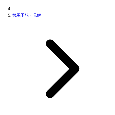
競馬予想・見解