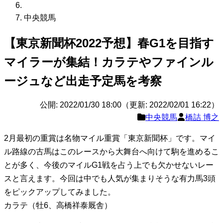
中央競馬
【東京新聞杯2022予想】春G1を目指す
マイラーが集結！カラテやファインル
ージュなど出走予定馬を考察
公開: 2022/01/30 18:00（更新: 2022/02/01 16:22）
中央競馬
橋詰 博之
2月最初の重賞は名物マイル重賞「東京新聞杯」です。マイ
ル路線の古馬はこのレースから大舞台へ向けて駒を進めるこ
とが多く、今後のマイルG1戦を占う上でも欠かせないレー
スと言えます。今回は中でも人気が集まりそうな有力馬3頭
をピックアップしてみました。
カラテ（牡6、高橋祥泰厩舎）