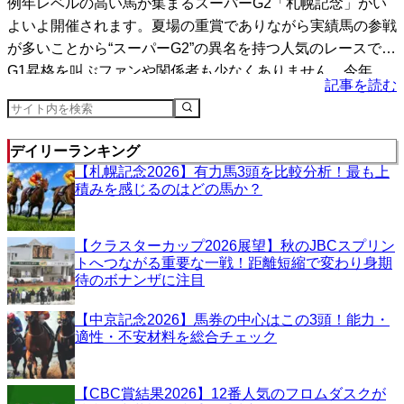
例年レベルの高い馬が集まるスーパーG2「札幌記念」がい
よいよ開催されます。夏場の重賞でありながら実績馬の参戦
が多いことから“スーパーG2”の異名を持つ人気のレースで、
G1昇格を叫ぶファンや関係者も少なくありません。今年
記事を読む
は...
デイリーランキング
【札幌記念2026】有力馬3頭を比較分析！最も上
積みを感じるのはどの馬か？
【クラスターカップ2026展望】秋のJBCスプリン
トへつながる重要な一戦！距離短縮で変わり身期
待のボナンザに注目
【中京記念2026】馬券の中心はこの3頭！能力・
適性・不安材料を総合チェック
【CBC賞結果2026】12番人気のフロムダスクが