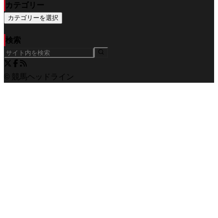
カテゴリー
カテゴリーを選択
検索
© 競馬ヘッドライン