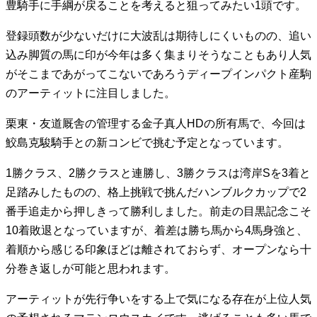
豊騎手に手綱が戻ることを考えると狙ってみたい1頭です。
登録頭数が少ないだけに大波乱は期待しにくいものの、追い
込み脚質の馬に印が今年は多く集まりそうなこともあり人気
がそこまであがってこないであろうディープインパクト産駒
のアーティットに注目しました。
栗東・友道厩舎の管理する金子真人HDの所有馬で、今回は
鮫島克駿騎手との新コンビで挑む予定となっています。
1勝クラス、2勝クラスと連勝し、3勝クラスは湾岸Sを3着と
足踏みしたものの、格上挑戦で挑んだハンブルクカップで2
番手追走から押しきって勝利しました。前走の目黒記念こそ
10着敗退となっていますが、着差は勝ち馬から4馬身強と、
着順から感じる印象ほどは離されておらず、オープンなら十
分巻き返しが可能と思われます。
アーティットが先行争いをする上で気になる存在が上位人気