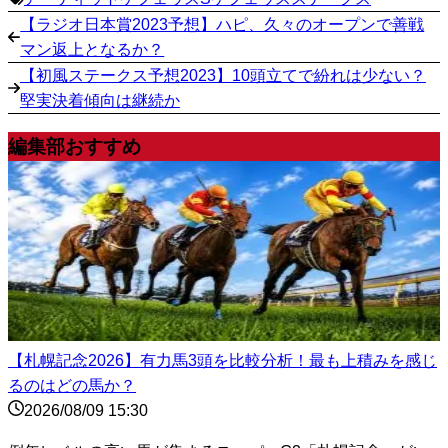
【ラジオ日本賞2023予想】ハピ、久々のオープンで善戦
マン返上となるか？
【初風ステークス予想2023】10頭立てで紛れは少ない？
堅実決着傾向は継続か
編集部おすすめ
【札幌記念2026】有力馬3頭を比較分析！最も上積みを感じ
るのはどの馬か？
2026/08/09 15:30