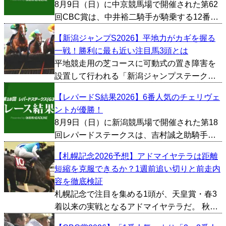
8月9日（日）に中京競馬場で開催された第62
馬の中でも上位人...
回CBC賞は、中井裕二騎手が騎乗する12番人
気のフロムダスクが優勝した。勝ちタイムは
【新潟ジャンプS2026】平地力がカギを握る
1:06.5。 2馬身差の2着は横山武史騎手が騎乗
一戦！勝利に最も近い注目馬3頭とは
する2番人気のレイピアが入着し、さらにク
平地競走用の芝コースに可動式の置き障害を
ビ...
設置して行われる「新潟ジャンプステーク
ス」が今週土曜、新潟の9Rで開催されます。
【レパードS結果2026】6番人気のチェリヴェ
秋の大一番である中山大障害に向けて弾みを
ントが優勝！
つけたい一戦で、秋の障害G1を占う上でも見
8月9日（日）に新潟競馬場で開催された第18
逃せない一戦です。...
回レパードステークスは、吉村誠之助騎手が
騎乗する6番人気のチェリヴェントが優勝し
【札幌記念2026予想】アドマイヤテラは距離
た。勝ちタイムは1:51.2。 アタマ差の2着は岩
短縮を克服できるか？1週前追い切りと前走内
田望来騎手が騎乗する4番人気のパイロマンサ
容を徹底検証
ーが...
札幌記念で注目を集める1頭が、天皇賞・春3
着以来の実戦となるアドマイヤテラだ。 秋に
は凱旋門賞への挑戦を予定しており、今回の