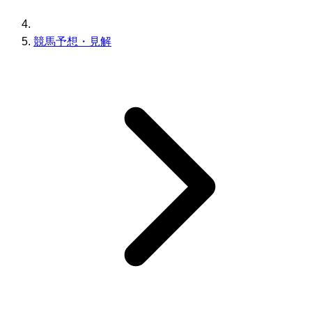
競馬予想・見解