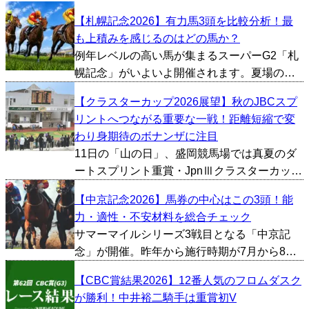
【札幌記念2026】有力馬3頭を比較分析！最
も上積みを感じるのはどの馬か？
例年レベルの高い馬が集まるスーパーG2「札
幌記念」がいよいよ開催されます。夏場の重
賞でありながら実績馬の参戦が多いことか
【クラスターカップ2026展望】秋のJBCスプ
ら“スーパーG2”の異名を持つ人気のレース
リントへつながる重要な一戦！距離短縮で変
で、G1昇格を叫ぶファンや関係者も少なくあ
わり身期待のボナンザに注目
りません。今年は...
11日の「山の日」、盛岡競馬場では真夏のダ
ートスプリント重賞・JpnⅢクラスターカップ
（ダート1200m）が行われる。 1着賞金3000
【中京記念2026】馬券の中心はこの3頭！能
万円を懸けて争われる一戦は、夏の交流重賞
力・適性・不安材料を総合チェック
という位置付けにとどまらず、秋のJBCスプ
サマーマイルシリーズ3戦目となる「中京記
リ...
念」が開催。昨年から施行時期が7月から8月
に、ハンデからグレード別定と条件が変わり
【CBC賞結果2026】12番人気のフロムダスク
ましたが、今後のマイルG1戦線を占う重要な
が勝利！中井裕二騎手は重賞初V
一戦には変わりありません。今回は出走予定