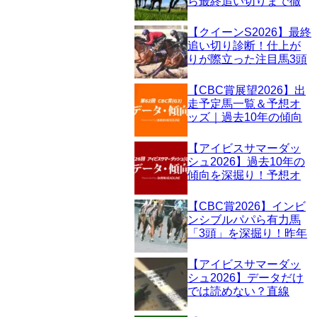
ら最終追い切りまで徹
底チェック！状態面で
一歩リードする3頭と
【クイーンS2026】最終
は？
追い切り診断！仕上が
りが際立った注目馬3頭
を独自評価
【CBC賞展望2026】出
走予定馬一覧＆予想オ
ッズ｜過去10年の傾向
を分析
【アイビスサマーダッ
シュ2026】過去10年の
傾向を深掘り！予想オ
ッズとデータで有力馬
を見極める
【CBC賞2026】インビ
ンシブルパパら有力馬
「3頭」を深掘り！昨年
の再現か、新王者誕生
か？
【アイビスサマーダッ
シュ2026】データだけ
では読めない？直線
1000mで浮上する穴馬