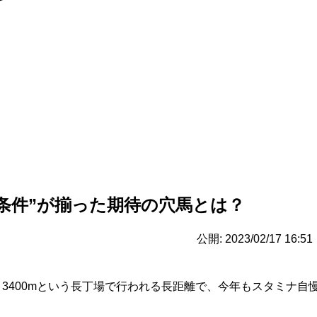
走条件”が揃った期待の穴馬とは？
公開: 2023/02/17 16:5
3400mという長丁場で行われる長距離で、今年もスタミナ自