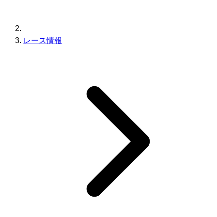
レース情報