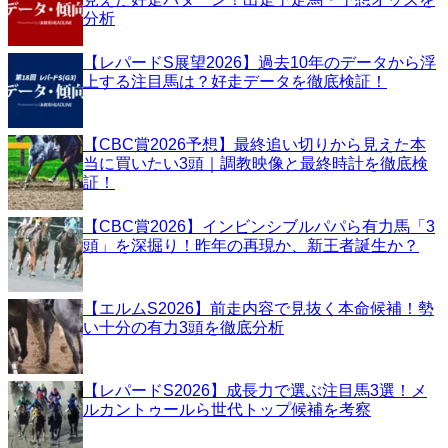
分析
【レパードS展望2026】過去10年のデータから浮
上する注目馬は？好走データを徹底検証！
【CBC賞2026予想】最終追い切りから見えた本
当に買いたい3頭｜調教映像と最終時計を徹底検
証！
【CBC賞2026】インビンシブルパパら有力馬「3
頭」を深掘り！昨年の再現か、新王者誕生か？
【エルムS2026】前走内容で見抜く本命候補！勢
い十分の有力3頭を徹底分析
【レパードS2026】成長力で選ぶ注目馬3選！メ
ルカントゥールら世代トップ候補を考察