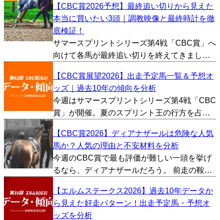
【CBC賞2026予想】最終追い切りから見えた
本当に買いたい3頭｜調教映像と最終時計を徹
底検証！
サマースプリントシリーズ第4戦「CBC賞」へ
向けて各馬が最終追い切りを終えてきまし
た。今回は追い切り映像やタイム、1週前の内
【CBC賞展望2026】出走予定馬一覧＆予想オ
容などから総合的に好調馬を判断し、とくに
ッズ｜過去10年の傾向を分析
評価が高かった馬を3頭ピックアップしまし
今週はサマースプリントシリーズ第4戦「CBC
た。 レイピア（...
賞」が開催。夏のスプリント王の行方を占う
上で、見逃せない一戦となります。今回は過
【CBC賞2026】ディアナザールは危険な人気
去10年間のデータをもとにCBC賞の傾向を探
馬か？人気の理由と不安材料を分析
っていきたいと思います。 ■上位人気が不
今週のCBC賞で最も評価が難しい一頭を挙げ
振、穴馬の選...
るなら、ディアナザールだろう。 前走の鞍馬
Sでは、初の芝1200m戦ながら3着を確保。し
【エルムステークス2026】過去10年データか
かも勝ち時計1分6秒4という京都芝1200mのコ
ら見えた好走パターン！出走予定馬・予想オ
ースレコード決着に対応したもので、勝ち馬
ッズを分析
フ...