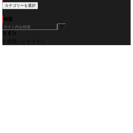
カテゴリーを選択
検索
© 競馬ヘッドライン