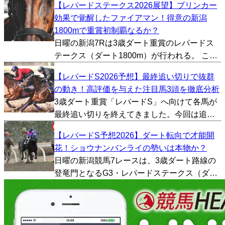
【レパードステークス2026展望】ブリンカー
ースとして知られている。過去10年を振り返
効果で覚醒したファイアマン！得意の新潟
ると、逃げ馬が馬券圏内に入ったケースは9
1800mで重賞初制覇なるか？
回。中...
日曜の新潟7Rは3歳ダート重賞のレパードス
テークス（ダート1800m）が行われる。 この
レースはダート界の登竜門として知られてお
【レパードS2026予想】最終追い切りで抜群
り、2年前には後にダート戦線の主役へと成長
の動き！高評価を与えた注目馬3頭を徹底分析
したミッキーファイトが勝利を飾った。今年
3歳ダート重賞「レパードS」へ向けて各馬が
は12頭立...
最終追い切りを終えてきました。今回は追い
切り映像やタイム、1週前の内容などから総合
【レパードS予想2026】ダート転向で才能開
的に好調馬を判断し、とくに評価が高かった
花！ショウナンバンライの勢いは本物か？
馬を3頭ピックアップしました。 メルカント
日曜の新潟競馬7レースは、3歳ダート路線の
ゥール（牡3、...
登竜門となるG3・レパードステークス（ダー
ト1800m）が行われる。 例年のレパードステ
ークスは、秋のダート重賞やJpn1戦線へ向か
う素質馬が集結する一戦だ。ここを勝った馬
が古馬...