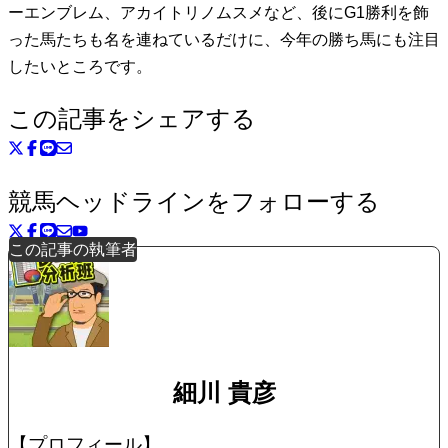
ーエンブレム、アカイトリノムスメなど、後にG1勝利を飾
った馬たちも名を連ねているだけに、今年の勝ち馬にも注目
したいところです。
この記事をシェアする
競馬ヘッドラインをフォローする
この記事の執筆者
細川 貴彦
【プロフィール】