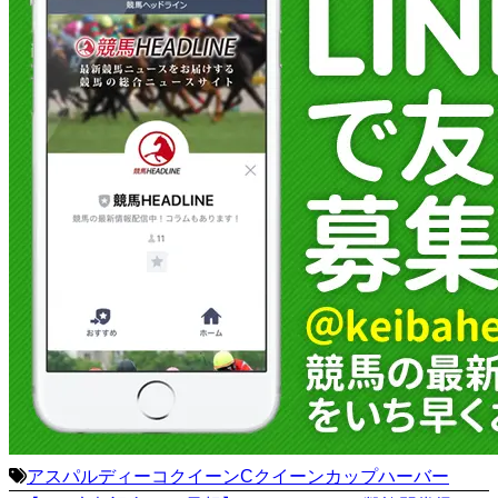
アスパルディーコ
クイーンC
クイーンカップ
ハーバー