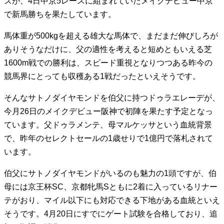
ズが、4日中京5レースに組まれていたメイクデビュー中京
で新馬勝ちを果たしています。
馬体重が500kgを超える雄大な馬体で、まだまだ伸びしろが
ありそうなだけに、父の適性を考えると短めともいえる芝
1600m戦での勝利は、スピード重視となりつつある昨今の
競馬界にとっても収穫ある1戦だったといえそうです。
そんなサトノダイヤモンドを伯父に持つドゥラエレーデが、
今月26日のメイクデビュー阪神で初陣を果たす予定となっ
ています。父ドゥラメンテ、母マルケッサという血統背景
で、昨年のセレクトセールの1歳せりで1億円で落札されて
います。
伯父にサトノダイヤモンドがいるのも魅力の1頭ですが、伯
母には京王杯SC、京都牝馬Sともに2着に入っているリナー
テがおり、マイル以下にも対応できる下地がある血統といえ
そうです。4月20日にすでにゲート試験を合格しており、追