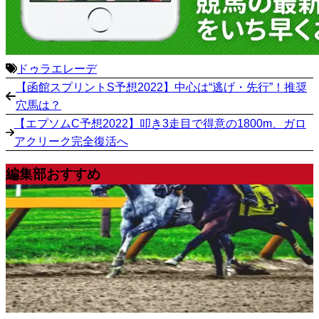
ドゥラエレーデ
【函館スプリントS予想2022】中心は“逃げ・先行”！推奨
穴馬は？
【エプソムC予想2022】叩き3走目で得意の1800m、ガロ
アクリーク完全復活へ
編集部おすすめ