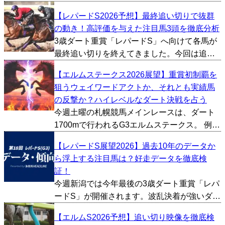
1700mという距離で行われる重賞ということ
【レパードS2026予想】最終追い切りで抜群
もあり、コース適性や、距離適性を絡めた予
の動き！高評価を与えた注目馬3頭を徹底分析
想をする必要がありそうです。ということで
3歳ダート重賞「レパードS」へ向けて各馬が
今回は過去10年間...
最終追い切りを終えてきました。今回は追い
切り映像やタイム、1週前の内容などから総合
【エルムステークス2026展望】重賞初制覇を
的に好調馬を判断し、とくに評価が高かった
狙うウェイワードアクトか、それとも実績馬
馬を3頭ピックアップしました。 メルカント
の反撃か？ハイレベルなダート決戦を占う
ゥール（牡3、...
今週土曜の札幌競馬メインレースは、ダート
1700mで行われるG3エルムステークス。 例年
も秋のダート重賞戦線を占う重要な一戦だ
【レパードS展望2026】過去10年のデータか
が、今年は近年の中でも屈指といえるほどメ
ら浮上する注目馬は？好走データを徹底検
ンバーが充実。勢い十分の上がり馬と実績馬
証！
が真正面から激...
今週新潟では今年最後の3歳ダート重賞「レパ
ードS」が開催されます。波乱決着が強いダー
ト重賞で、夏競馬らしい難易度の高い一戦で
【エルムS2026予想】追い切り映像を徹底検
す。今回は過去10年間のデータをもとにレパ