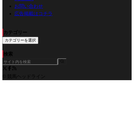
お問い合わせ
広告掲載はコチラ
カテゴリー
カテゴリーを選択
検索
© 競馬ヘッドライン