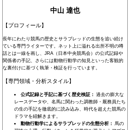
中山 達也
【プロフィール】
長年にわたり競馬の歴史とサラブレッドの生態を追い続け
ている専門ライターです。ネット上に溢れる出所不明の噂
話とは一線を画し、JRA（日本中央競馬会）の公式記録や
関係者の手記、さらには動物行動学の知見といった客観的
な裏付けに基づく執筆・検証を行っています。
【専門領域・分析スタイル】
公式記録と手記に基づく歴史検証
過去の膨大な
レースデータや、名馬に関わった調教師・厩務員たち
の生の手記を徹底的に読み込み、時代を超えた競馬の
ドラマを紐解きます。
動物行動学によるサラブレッドの生態分析
馬の