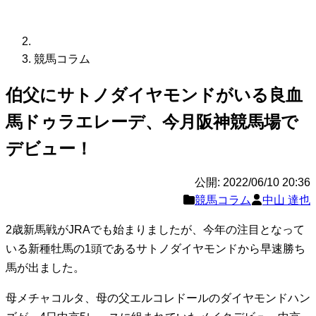
競馬コラム
伯父にサトノダイヤモンドがいる良血
馬ドゥラエレーデ、今月阪神競馬場で
デビュー！
公開: 2022/06/10 20:36
競馬コラム
中山 達也
2歳新馬戦がJRAでも始まりましたが、今年の注目となって
いる新種牡馬の1頭であるサトノダイヤモンドから早速勝ち
馬が出ました。
母メチャコルタ、母の父エルコレドールのダイヤモンドハン