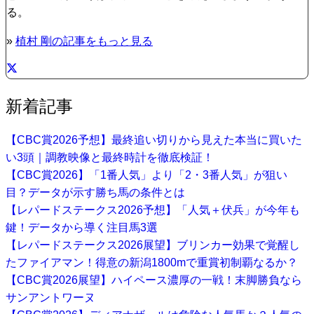
る。
»
植村 剛の記事をもっと見る
新着記事
【CBC賞2026予想】最終追い切りから見えた本当に買いた
い3頭｜調教映像と最終時計を徹底検証！
【CBC賞2026】「1番人気」より「2・3番人気」が狙い
目？データが示す勝ち馬の条件とは
【レパードステークス2026予想】「人気＋伏兵」が今年も
鍵！データから導く注目馬3選
【レパードステークス2026展望】ブリンカー効果で覚醒し
たファイアマン！得意の新潟1800mで重賞初制覇なるか？
【CBC賞2026展望】ハイペース濃厚の一戦！末脚勝負なら
サンアントワーヌ