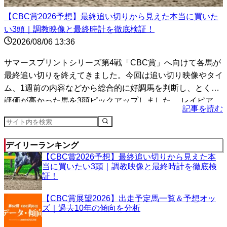
【CBC賞2026予想】最終追い切りから見えた本当に買いた
い3頭｜調教映像と最終時計を徹底検証！
2026/08/06 13:36
サマースプリントシリーズ第4戦「CBC賞」へ向けて各馬が
最終追い切りを終えてきました。今回は追い切り映像やタイ
ム、1週前の内容などから総合的に好調馬を判断し、とくに
評価が高かった馬を3頭ピックアップしました。 レイピア
記事を読む
（...
デイリーランキング
【CBC賞2026予想】最終追い切りから見えた本
当に買いたい3頭｜調教映像と最終時計を徹底検
証！
【CBC賞展望2026】出走予定馬一覧＆予想オッ
ズ｜過去10年の傾向を分析