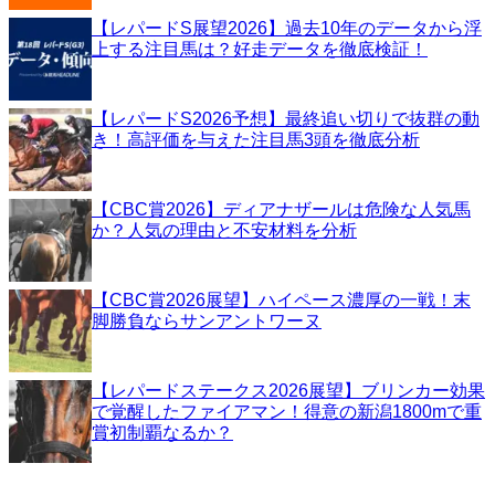
【レパードS展望2026】過去10年のデータから浮
上する注目馬は？好走データを徹底検証！
【レパードS2026予想】最終追い切りで抜群の動
き！高評価を与えた注目馬3頭を徹底分析
【CBC賞2026】ディアナザールは危険な人気馬
か？人気の理由と不安材料を分析
【CBC賞2026展望】ハイペース濃厚の一戦！末
脚勝負ならサンアントワーヌ
【レパードステークス2026展望】ブリンカー効果
で覚醒したファイアマン！得意の新潟1800mで重
賞初制覇なるか？