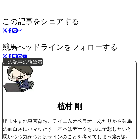
この記事をシェアする
競馬ヘッドラインをフォローする
この記事の執筆者
植村 剛
埼玉生まれ東京育ち。テイエムオペラオーあたりから競馬
の面白さにハマりだす。基本はデータを元に予想したいと
思いつつ気がつけばサインのことを考えてしまう癖があ