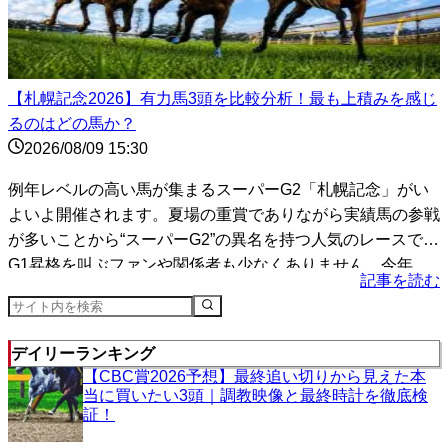
【札幌記念2026】有力馬3頭を比較分析！最も上積みを感じ
るのはどの馬か？
2026/08/09 15:30
例年レベルの高い馬が集まるスーパーG2「札幌記念」がい
よいよ開催されます。夏場の重賞でありながら実績馬の参戦
が多いことから“スーパーG2”の異名を持つ人気のレースで、
G1昇格を叫ぶファンや関係者も少なくありません。今年
記事を読む
は...
デイリーランキング
【CBC賞2026予想】最終追い切りから見えた本
当に買いたい3頭｜調教映像と最終時計を徹底検
証！