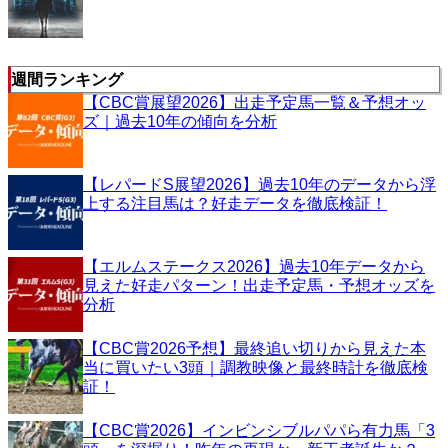
週間ランキング
【CBC賞展望2026】出走予定馬一覧＆予想オッ
ズ｜過去10年の傾向を分析
【レパードS展望2026】過去10年のデータから浮
上する注目馬は？好走データを徹底検証！
【エルムステークス2026】過去10年データから
見えた好走パターン！出走予定馬・予想オッズを
分析
【CBC賞2026予想】最終追い切りから見えた本
当に買いたい3頭｜調教映像と最終時計を徹底検
証！
【CBC賞2026】インビンシブルパパら有力馬「3