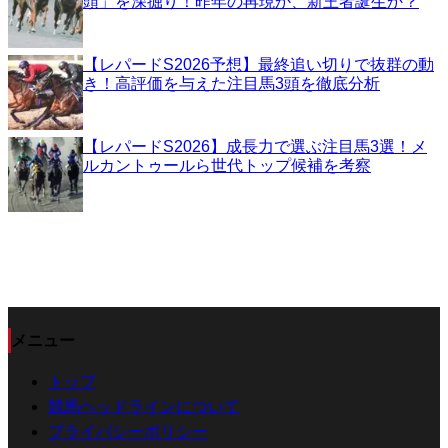
頭」を深掘り！昨年の再現か、新王者誕生か？
【レパードS2026予想】最終追い切りで抜群の動
き！高評価を与えた注目馬3頭を徹底分析
【レパードS2026】成長力で選ぶ注目馬3選！メ
ルカントゥールら世代トップ候補を考察
メニュー
トップ
競馬ヘッドラインについて
プライバシーポリシー