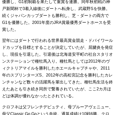
優勝し、G1初制覇を果たして重賞を連勝。同年秋初戦の神
戸新聞杯で3着入線後にダートへ転身し、武蔵野Sを快勝。
続くジャパンカップダートも勝利し、芝・ダートの両方で
G1を優勝した。2001年度のJRA賞最優秀ダートホースを受
賞した。
翌年にはダートで行われる世界最高賞金競走・ドバイワール
ドカップを目標とすることが決定していたが、屈腱炎を発症
し、現役を引退した。引退後は北海道安平町の社台スタリオ
ンステーションで種牡馬入り。種牡馬としては2012年のヴ
ィクトリアマイルを勝利したホエールキャプチャや、2011
年のスプリンターズS、2012年の高松宮記念を勝利したカレ
ンチャンなど数々の活躍馬を輩出してきた。種牡馬生活を終
えたあとも引き続き同所で繋養されていたが、ここ2カ月ほ
どは体調が優れなかったとされている。
クロフネは父フレンチデピュティ、母ブルーアヴェニュー、
母父Classic Go Goという血統。通算成績は10戦6勝。クロ