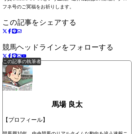
フネ号のご冥福をお祈りします。
この記事をシェアする
競馬ヘッドラインをフォローする
この記事の執筆者
馬場 良太
【プロフィール】
競馬歴10年。中央競馬のリアルタイムな動向を追う速報ニ