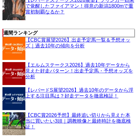
【レパードステークス2026展望】ブリンカー効果
で覚醒したファイアマン！得意の新潟1800mで重
賞初制覇なるか？
週間ランキング
【CBC賞展望2026】出走予定馬一覧＆予想オッ
ズ｜過去10年の傾向を分析
【エルムステークス2026】過去10年データから
見えた好走パターン！出走予定馬・予想オッズを
分析
【レパードS展望2026】過去10年のデータから浮
上する注目馬は？好走データを徹底検証！
【CBC賞2026予想】最終追い切りから見えた本
当に買いたい3頭｜調教映像と最終時計を徹底検
証！