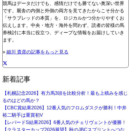
競馬はデータだけでも、感情だけでも勝てない奥深い世界
です。厩舎の内側と外側の両方を見てきたからこそ分かる
「サラブレッドの本質」を、ロジカルかつ分かりやすくお
伝えします。中央・地方・海外を問わず、読者の皆様の馬
券検討に本当に役立つ、ディープな情報をお届けしていき
ます。
»
細川 貴彦の記事をもっと見る
新着記事
【札幌記念2026】有力馬3頭を比較分析！最も上積みを感じ
るのはどの馬か？
【CBC賞結果2026】12番人気のフロムダスクが勝利！中井
裕二騎手は重賞初V
【レパードS結果2026】6番人気のチェリヴェントが優勝！
【クラスターカップ2026展望】秋のJBCスプリントへつな