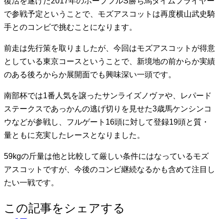
復活を遂げた2017年のホープフルS勝ち馬タイムフライヤー
で参戦予定ということで、モズアスコットは再度横山武史騎
手とのコンビで挑むことになります。
前走は先行策を取りましたが、今回はモズアスコットが得意
としている東京コースということで、新境地の前からか実績
のある後ろからか展開面でも興味深い一頭です。
南部杯では1番人気を譲ったサンライズノヴァや、レパード
ステークスであっかんの逃げ切りを見せた3歳馬ケンシンコ
ウなどが参戦し、フルゲート16頭に対して登録19頭と質・
量ともに充実したレースとなりました。
59kgの斤量は他と比較して厳しい条件にはなっているモズ
アスコットですが、今後のコンビ継続なるかも含めて注目し
たい一戦です。
この記事をシェアする