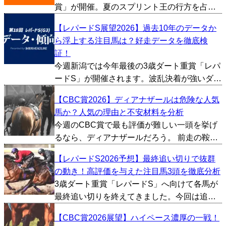
賞」が開催。夏のスプリント王の行方を占う
上で、見逃せない一戦となります。今回は過
【レパードS展望2026】過去10年のデータか
去10年間のデータをもとにCBC賞の傾向を探
ら浮上する注目馬は？好走データを徹底検
っていきたいと思います。 ■上位人気が不
証！
振、穴馬の選...
今週新潟では今年最後の3歳ダート重賞「レパ
ードS」が開催されます。波乱決着が強いダー
ト重賞で、夏競馬らしい難易度の高い一戦で
【CBC賞2026】ディアナザールは危険な人気
す。今回は過去10年間のデータをもとにレパ
馬か？人気の理由と不安材料を分析
ードSの傾向を探っていきたいと思います。 ■
今週のCBC賞で最も評価が難しい一頭を挙げ
上位人気の...
るなら、ディアナザールだろう。 前走の鞍馬
Sでは、初の芝1200m戦ながら3着を確保。し
【レパードS2026予想】最終追い切りで抜群
かも勝ち時計1分6秒4という京都芝1200mのコ
の動き！高評価を与えた注目馬3頭を徹底分析
ースレコード決着に対応したもので、勝ち馬
3歳ダート重賞「レパードS」へ向けて各馬が
フ...
最終追い切りを終えてきました。今回は追い
切り映像やタイム、1週前の内容などから総合
【CBC賞2026展望】ハイペース濃厚の一戦！
的に好調馬を判断し、とくに評価が高かった