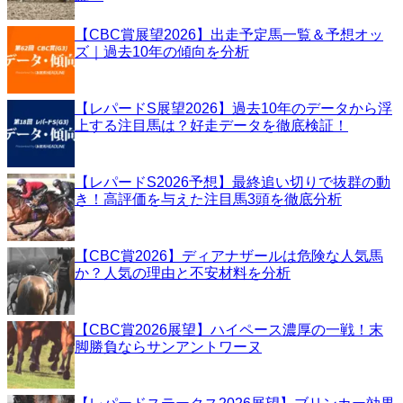
【CBC賞展望2026】出走予定馬一覧＆予想オッ
ズ｜過去10年の傾向を分析
【レパードS展望2026】過去10年のデータから浮
上する注目馬は？好走データを徹底検証！
【レパードS2026予想】最終追い切りで抜群の動
き！高評価を与えた注目馬3頭を徹底分析
【CBC賞2026】ディアナザールは危険な人気馬
か？人気の理由と不安材料を分析
【CBC賞2026展望】ハイペース濃厚の一戦！末
脚勝負ならサンアントワーヌ