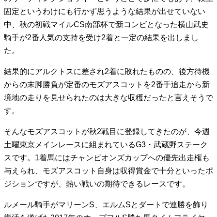
固定というわけにも行かず思うような結果が出せていない
中、秋の初戦マイルCS南部杯で新コンビとなった横山武史
騎手が2番人気の支持を受け2着と一定の結果を出しまし
た。
結果的にアルクトスに差され2着に敗れたものの、後方待機
からの末脚勝負が定番のモズアスコットを2番手追走から新
境地の走りを見せられたのは大きな収穫だったと言えそうで
す。
そんなモズアスコットが秋2戦目に登録してきたのが、今週
土曜東京メインレースに組まれているG3・武蔵野ステーク
スです。1着馬にはチャンピオンズカップへの優先出走権も
与えられ、モズアスコット自身は収得賞金で十分といったポ
ジションですが、熱い戦いの期待できるレースです。
ルメール騎手がマリーンS、エルムSとダートで連勝を飾り