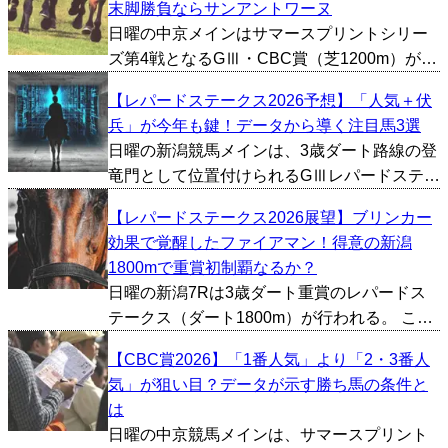
末脚勝負ならサンアントワーヌ
馬を3頭ピックアップしました。 メルカント
日曜の中京メインはサマースプリントシリー
ゥール（牡3、...
ズ第4戦となるGⅢ・CBC賞（芝1200m）が行
われる。 過去のCBC賞は前へ行く馬が強いレ
【レパードステークス2026予想】「人気＋伏
ースとして知られている。過去10年を振り返
兵」が今年も鍵！データから導く注目馬3選
ると、逃げ馬が馬券圏内に入ったケースは9
日曜の新潟競馬メインは、3歳ダート路線の登
回。中...
竜門として位置付けられるGⅢレパードステー
クス（ダート1800m）。今年は12頭立てと例
【レパードステークス2026展望】ブリンカー
年より落ち着いた頭数となったが、将来のダ
効果で覚醒したファイアマン！得意の新潟
ート重賞戦線を担う素質馬が揃い、見応えの
1800mで重賞初制覇なるか？
ある一戦と...
日曜の新潟7Rは3歳ダート重賞のレパードス
テークス（ダート1800m）が行われる。 この
レースはダート界の登竜門として知られてお
【CBC賞2026】「1番人気」より「2・3番人
り、2年前には後にダート戦線の主役へと成長
気」が狙い目？データが示す勝ち馬の条件と
したミッキーファイトが勝利を飾った。今年
は
は12頭立...
日曜の中京競馬メインは、サマースプリント