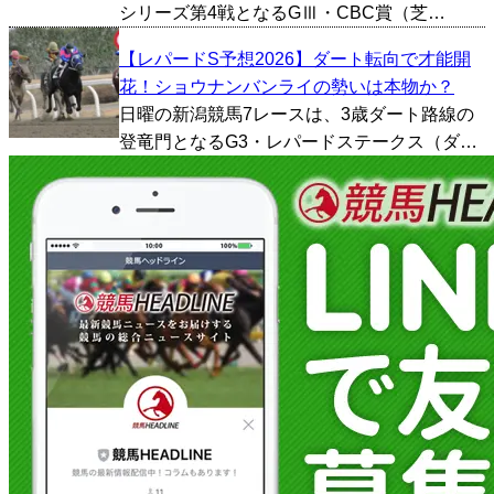
シリーズ第4戦となるGⅢ・CBC賞（芝
1200m）。今年も第7レースに組まれ、フルゲ
【レパードS予想2026】ダート転向で才能開
ートによる激戦が予想される。 ハンデ戦とい
花！ショウナンバンライの勢いは本物か？
う条件から波乱を期待する声も多いが、近年
日曜の新潟競馬7レースは、3歳ダート路線の
のCBC賞はイ...
登竜門となるG3・レパードステークス（ダー
ト1800m）が行われる。 例年のレパードステ
ークスは、秋のダート重賞やJpn1戦線へ向か
う素質馬が集結する一戦だ。ここを勝った馬
が古馬...