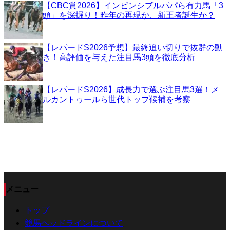
【CBC賞2026】インビンシブルパパら有力馬「3
頭」を深掘り！昨年の再現か、新王者誕生か？
【レパードS2026予想】最終追い切りで抜群の動
き！高評価を与えた注目馬3頭を徹底分析
【レパードS2026】成長力で選ぶ注目馬3選！メ
ルカントゥールら世代トップ候補を考察
メニュー
トップ
競馬ヘッドラインについて