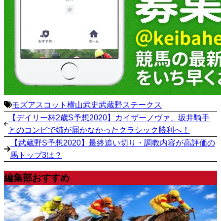
モズアスコット
横山武史
武蔵野ステークス
【デイリー杯2歳S予想2020】カイザーノヴァ、坂井騎手
とのコンビで姉が届かなかったクラシック勝利へ！
【武蔵野S予想2020】最終追い切り・調教内容が高評価の
馬トップ3は？
編集部おすすめ