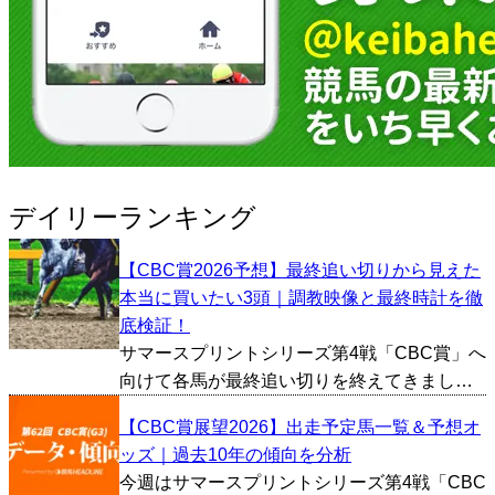
デイリーランキング
【CBC賞2026予想】最終追い切りから見えた
本当に買いたい3頭｜調教映像と最終時計を徹
底検証！
サマースプリントシリーズ第4戦「CBC賞」へ
向けて各馬が最終追い切りを終えてきまし
た。今回は追い切り映像やタイム、1週前の内
【CBC賞展望2026】出走予定馬一覧＆予想オ
容などから総合的に好調馬を判断し、とくに
ッズ｜過去10年の傾向を分析
評価が高かった馬を3頭ピックアップしまし
今週はサマースプリントシリーズ第4戦「CBC
た。 レイピア（...