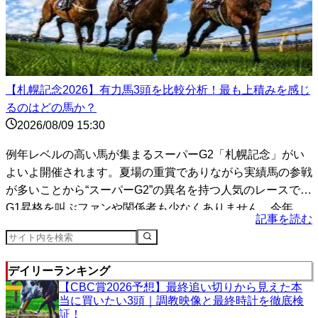
【札幌記念2026】有力馬3頭を比較分析！最も上積みを感じ
るのはどの馬か？
2026/08/09 15:30
例年レベルの高い馬が集まるスーパーG2「札幌記念」がい
よいよ開催されます。夏場の重賞でありながら実績馬の参戦
が多いことから“スーパーG2”の異名を持つ人気のレースで、
G1昇格を叫ぶファンや関係者も少なくありません。今年
記事を読む
は...
デイリーランキング
【CBC賞2026予想】最終追い切りから見えた本
当に買いたい3頭｜調教映像と最終時計を徹底検
証！