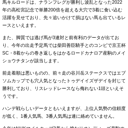
馬キルロードは、ナランフレグが勝利し波乱となった2022
年の高松宮記念で単勝200倍を超える大穴で3着に食い込む
活躍を見せており、先々追いかけて損はない馬も出ているレ
ースといえます。
また、脚質では逃げ馬が3連対と前有利のデータが出てお
り、今年の出走予定馬では柴田善臣騎手とのコンビで京王杯
SC・8着からの巻き返しをはかるロードカナロア産駒のメイ
ショウチタンが該当します。
前走着順は悪いものの、前々走の谷川岳ステークスではエプ
ソムカップでも穴人気となったトゥデイイズザデイを封じて
勝利しており、リスレッドレースなら侮れない1頭といえそ
うです。
ハンデ戦らしいデータともいえますが、上位人気勢の信頼度
が低く、1番人気馬、3番人気馬は連に絡めていません。