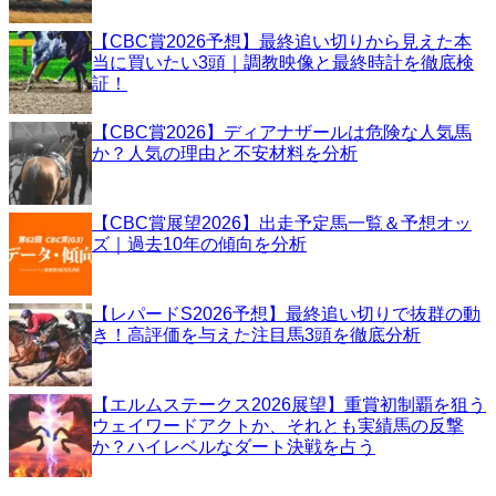
【CBC賞2026予想】最終追い切りから見えた本
当に買いたい3頭｜調教映像と最終時計を徹底検
証！
【CBC賞2026】ディアナザールは危険な人気馬
か？人気の理由と不安材料を分析
【CBC賞展望2026】出走予定馬一覧＆予想オッ
ズ｜過去10年の傾向を分析
【レパードS2026予想】最終追い切りで抜群の動
き！高評価を与えた注目馬3頭を徹底分析
【エルムステークス2026展望】重賞初制覇を狙う
ウェイワードアクトか、それとも実績馬の反撃
か？ハイレベルなダート決戦を占う