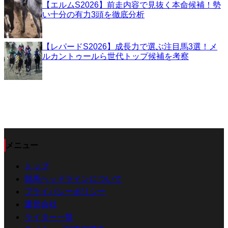
【エルムS2026】前走内容で見抜く本命候補！勢
い十分の有力3頭を徹底分析
【レパードS2026】成長力で選ぶ注目馬3選！メ
ルカントゥールら世代トップ候補を考察
メニュー
トップ
競馬ヘッドラインについて
プライバシーポリシー
運営会社
ライター一覧