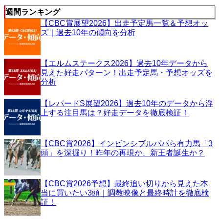
週間ランキング
【CBC賞展望2026】出走予定馬一覧＆予想オッ
ズ｜過去10年の傾向を分析
【エルムステークス2026】過去10年データから
見えた好走パターン！出走予定馬・予想オッズを
分析
【レパードS展望2026】過去10年のデータから浮
上する注目馬は？好走データを徹底検証！
【CBC賞2026】インビンシブルパパら有力馬「3
頭」を深掘り！昨年の再現か、新王者誕生か？
【CBC賞2026予想】最終追い切りから見えた本
当に買いたい3頭｜調教映像と最終時計を徹底検
証！