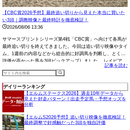
【CBC賞2026予想】最終追い切りから見えた本当に買いた
い3頭｜調教映像と最終時計を徹底検証！
2026/08/06 13:36
サマースプリントシリーズ第4戦「CBC賞」へ向けて各馬が
最終追い切りを終えてきました。今回は追い切り映像やタイ
ム、1週前の内容などから総合的に好調馬を判断し、とくに
評価が高かった馬を3頭ピックアップしました。 レイピア
記事を読む
（...
デイリーランキング
【エルムステークス2026】過去10年データから
見えた好走パターン！出走予定馬・予想オッズを
分析
【エルムS2026予想】追い切り映像を徹底検証！
最終調整で好感触だった3頭を独自評価