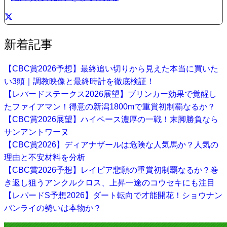
新着記事
【CBC賞2026予想】最終追い切りから見えた本当に買いた
い3頭｜調教映像と最終時計を徹底検証！
【レパードステークス2026展望】ブリンカー効果で覚醒し
たファイアマン！得意の新潟1800mで重賞初制覇なるか？
【CBC賞2026展望】ハイペース濃厚の一戦！末脚勝負なら
サンアントワーヌ
【CBC賞2026】ディアナザールは危険な人気馬か？人気の
理由と不安材料を分析
【CBC賞2026予想】レイピア悲願の重賞初制覇なるか？巻
き返し狙うアンクルクロス、上昇一途のコウセキにも注目
【レパードS予想2026】ダート転向で才能開花！ショウナン
バンライの勢いは本物か？