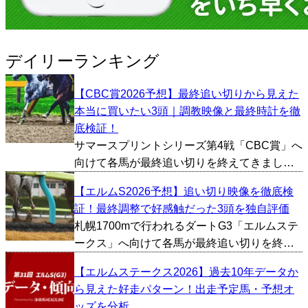
デイリーランキング
【CBC賞2026予想】最終追い切りから見えた
本当に買いたい3頭｜調教映像と最終時計を徹
底検証！
サマースプリントシリーズ第4戦「CBC賞」へ
向けて各馬が最終追い切りを終えてきまし
た。今回は追い切り映像やタイム、1週前の内
【エルムS2026予想】追い切り映像を徹底検
容などから総合的に好調馬を判断し、とくに
証！最終調整で好感触だった3頭を独自評価
評価が高かった馬を3頭ピックアップしまし
札幌1700mで行われるダートG3「エルムステ
た。 レイピア（...
ークス」へ向けて各馬が最終追い切りを終え
てきました。今回は追い切り映像やタイム、1
【エルムステークス2026】過去10年データか
週前の内容などから総合的に好調馬を判断
ら見えた好走パターン！出走予定馬・予想オ
し、とくに評価が高かった馬を3頭ピックアッ
ッズを分析