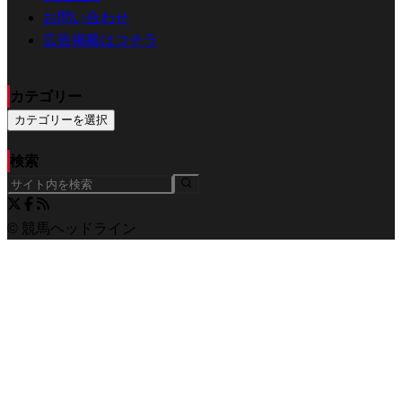
お問い合わせ
広告掲載はコチラ
カテゴリー
カテゴリーを選択
検索
© 競馬ヘッドライン