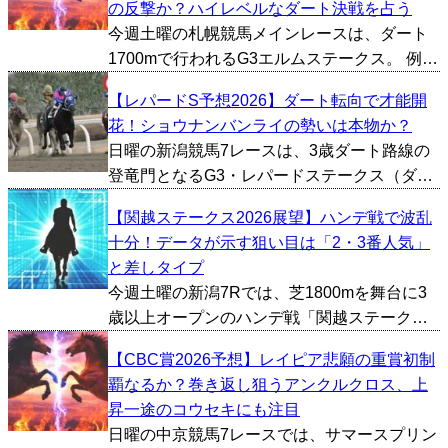
の反撃か？ハイレベルなダート決戦を占う
上位人気の...
今週土曜の札幌競馬メインレースは、ダート
1700mで行われるG3エルムステークス。 例年
も秋のダート重賞戦線を占う重要な一戦だ
【レパードS予想2026】ダート転向で才能開
が、今年は近年の中でも屈指といえるほどメ
花！ショウナンバンライの勢いは本物か？
ンバーが充実。勢い十分の上がり馬と実績馬
日曜の新潟競馬7レースは、3歳ダート路線の
が真正面から激...
登竜門となるG3・レパードステークス（ダー
ト1800m）が行われる。 例年のレパードステ
【関越ステークス2026展望】ハンデ戦で波乱
ークスは、秋のダート重賞やJpn1戦線へ向か
十分！データが示す狙い目は「2・3番人気」
う素質馬が集結する一戦だ。ここを勝った馬
と差しタイプ
が古馬...
今週土曜の新潟7Rでは、芝1800mを舞台に3
歳以上オープンのハンデ戦「関越ステーク
ス」が行われる。 サマーシリーズ後半へ向け
【CBC賞2026予想】レイピア悲願の重賞初制
た実力馬が顔を揃えた一戦だが、ハンデ戦ら
覇なるか？巻き返し狙うアンクルクロス、上
しく実績だけでは勝ち切れないケースも少な
昇一途のコウセキにも注目
くない。過去の...
日曜の中京競馬7レースでは、サマースプリン