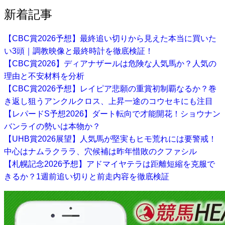
新着記事
【CBC賞2026予想】最終追い切りから見えた本当に買いた
い3頭｜調教映像と最終時計を徹底検証！
【CBC賞2026】ディアナザールは危険な人気馬か？人気の
理由と不安材料を分析
【CBC賞2026予想】レイピア悲願の重賞初制覇なるか？巻
き返し狙うアンクルクロス、上昇一途のコウセキにも注目
【レパードS予想2026】ダート転向で才能開花！ショウナン
バンライの勢いは本物か？
【UHB賞2026展望】人気馬が堅実もヒモ荒れには要警戒！
中心はナムラクララ、穴候補は昨年惜敗のクファシル
【札幌記念2026予想】アドマイヤテラは距離短縮を克服で
きるか？1週前追い切りと前走内容を徹底検証