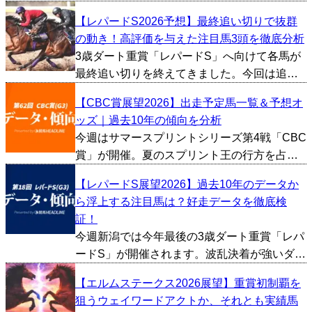
1700mという距離で行われる重賞ということ
【レパードS2026予想】最終追い切りで抜群
もあり、コース適性や、距離適性を絡めた予
の動き！高評価を与えた注目馬3頭を徹底分析
想をする必要がありそうです。ということで
3歳ダート重賞「レパードS」へ向けて各馬が
今回は過去10年間...
最終追い切りを終えてきました。今回は追い
切り映像やタイム、1週前の内容などから総合
【CBC賞展望2026】出走予定馬一覧＆予想オ
的に好調馬を判断し、とくに評価が高かった
ッズ｜過去10年の傾向を分析
馬を3頭ピックアップしました。 メルカント
今週はサマースプリントシリーズ第4戦「CBC
ゥール（牡3、...
賞」が開催。夏のスプリント王の行方を占う
上で、見逃せない一戦となります。今回は過
【レパードS展望2026】過去10年のデータか
去10年間のデータをもとにCBC賞の傾向を探
ら浮上する注目馬は？好走データを徹底検
っていきたいと思います。 ■上位人気が不
証！
振、穴馬の選...
今週新潟では今年最後の3歳ダート重賞「レパ
ードS」が開催されます。波乱決着が強いダー
ト重賞で、夏競馬らしい難易度の高い一戦で
【エルムステークス2026展望】重賞初制覇を
す。今回は過去10年間のデータをもとにレパ
狙うウェイワードアクトか、それとも実績馬
ードSの傾向を探っていきたいと思います。 ■