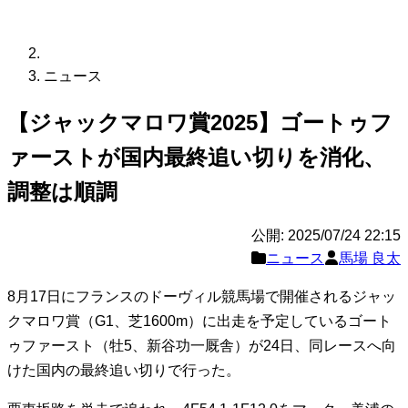
ニュース
【ジャックマロワ賞2025】ゴートゥフ
ァーストが国内最終追い切りを消化、
調整は順調
公開: 2025/07/24 22:15
ニュース
馬場 良太
8月17日にフランスのドーヴィル競馬場で開催されるジャッ
クマロワ賞（G1、芝1600m）に出走を予定しているゴート
ゥファースト（牡5、新谷功一厩舎）が24日、同レースへ向
けた国内の最終追い切りで行った。