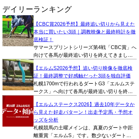
デイリーランキング
【CBC賞2026予想】最終追い切りから見えた
本当に買いたい3頭｜調教映像と最終時計を徹
底検証！
サマースプリントシリーズ第4戦「CBC賞」へ
向けて各馬が最終追い切りを終えてきまし
た。今回は追い切り映像やタイム、1週前の内
【エルムS2026予想】追い切り映像を徹底検
容などから総合的に好調馬を判断し、とくに
証！最終調整で好感触だった3頭を独自評価
評価が高かった馬を3頭ピックアップしまし
札幌1700mで行われるダートG3「エルムステ
た。 レイピア（...
ークス」へ向けて各馬が最終追い切りを終え
てきました。今回は追い切り映像やタイム、1
【エルムステークス2026】過去10年データか
週前の内容などから総合的に好調馬を判断
ら見えた好走パターン！出走予定馬・予想オ
し、とくに評価が高かった馬を3頭ピックアッ
ッズを分析
プしました。...
札幌競馬の土曜メインは、真夏のダート中距
離重賞「エルムS」です。数少ないダート