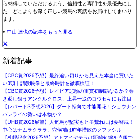
ら納得していただけるよう、信頼性と専門性を最優先にし
た、どこよりも深く正しい競馬の裏話をお届けしてまいり
ます。
»
中山 達也の記事をもっと見る
新着記事
【CBC賞2026予想】最終追い切りから見えた本当に買いた
い3頭｜調教映像と最終時計を徹底検証！
【CBC賞2026予想】レイピア悲願の重賞初制覇なるか？巻
き返し狙うアンクルクロス、上昇一途のコウセキにも注目
【レパードS予想2026】ダート転向で才能開花！ショウナン
バンライの勢いは本物か？
【UHB賞2026展望】人気馬が堅実もヒモ荒れには要警戒！
中心はナムラクララ、穴候補は昨年惜敗のクファシル
【札幌記念2026予想】アドマイヤテラは距離短縮を克服で