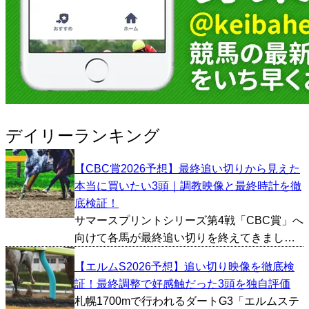
デイリーランキング
【CBC賞2026予想】最終追い切りから見えた
本当に買いたい3頭｜調教映像と最終時計を徹
底検証！
サマースプリントシリーズ第4戦「CBC賞」へ
向けて各馬が最終追い切りを終えてきまし
た。今回は追い切り映像やタイム、1週前の内
【エルムS2026予想】追い切り映像を徹底検
容などから総合的に好調馬を判断し、とくに
証！最終調整で好感触だった3頭を独自評価
評価が高かった馬を3頭ピックアップしまし
札幌1700mで行われるダートG3「エルムステ
た。 レイピア（...