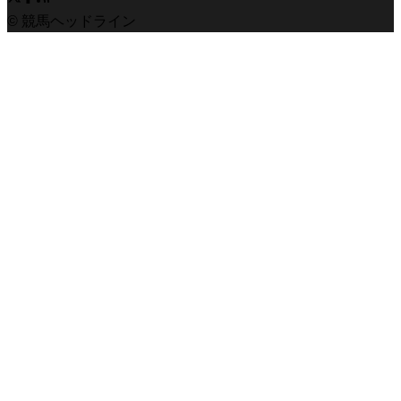
© 競馬ヘッドライン