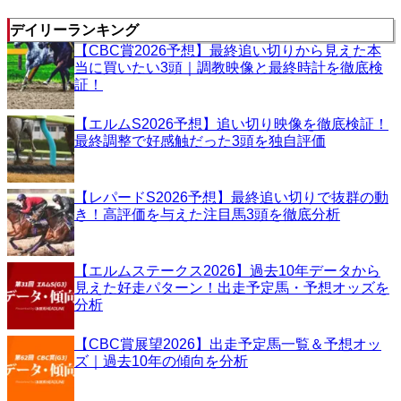
デイリーランキング
【CBC賞2026予想】最終追い切りから見えた本
当に買いたい3頭｜調教映像と最終時計を徹底検
証！
【エルムS2026予想】追い切り映像を徹底検証！
最終調整で好感触だった3頭を独自評価
【レパードS2026予想】最終追い切りで抜群の動
き！高評価を与えた注目馬3頭を徹底分析
【エルムステークス2026】過去10年データから
見えた好走パターン！出走予定馬・予想オッズを
分析
【CBC賞展望2026】出走予定馬一覧＆予想オッ
ズ｜過去10年の傾向を分析