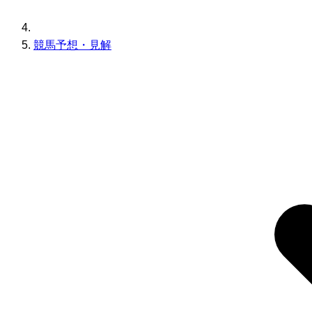
競馬予想・見解