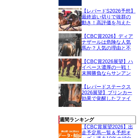
走データを徹底検証！
【レパードS2026予想】
最終追い切りで抜群の
動き！高評価を与えた
注目馬3頭を徹底分析
【CBC賞2026】ディア
ナザールは危険な人気
馬か？人気の理由と不
安材料を分析
【CBC賞2026展望】ハ
イペース濃厚の一戦！
末脚勝負ならサンアン
トワーヌ
【レパードステークス
2026展望】ブリンカー
効果で覚醒したファイ
アマン！得意の新潟
1800mで重賞初制覇な
るか？
週間ランキング
【CBC賞展望2026】出
走予定馬一覧＆予想オ