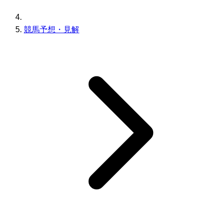
競馬予想・見解