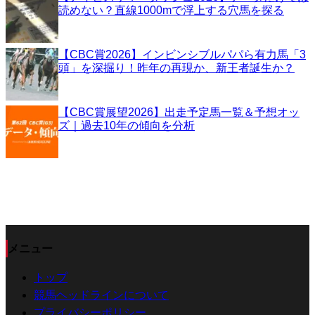
読めない？直線1000mで浮上する穴馬を探る
【CBC賞2026】インビンシブルパパら有力馬「3
頭」を深掘り！昨年の再現か、新王者誕生か？
【CBC賞展望2026】出走予定馬一覧＆予想オッ
ズ｜過去10年の傾向を分析
メニュー
トップ
競馬ヘッドラインについて
プライバシーポリシー