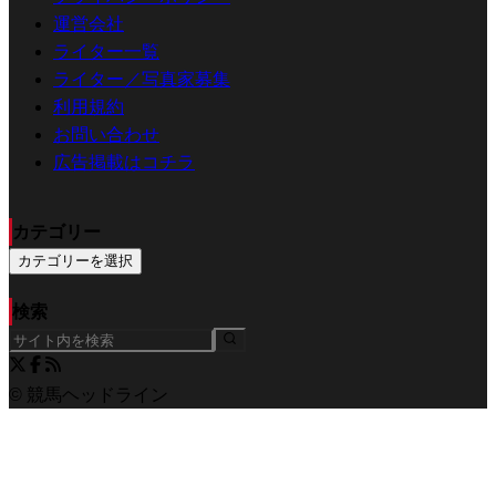
運営会社
ライター一覧
ライター／写真家募集
利用規約
お問い合わせ
広告掲載はコチラ
カテゴリー
カテゴリーを選択
検索
© 競馬ヘッドライン