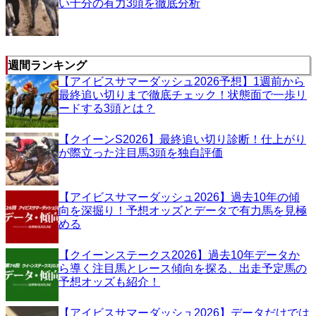
い十分の有力3頭を徹底分析
週間ランキング
【アイビスサマーダッシュ2026予想】1週前から
最終追い切りまで徹底チェック！状態面で一歩リ
ードする3頭とは？
【クイーンS2026】最終追い切り診断！仕上がり
が際立った注目馬3頭を独自評価
【アイビスサマーダッシュ2026】過去10年の傾
向を深掘り！予想オッズとデータで有力馬を見極
める
【クイーンステークス2026】過去10年データか
ら導く注目馬とレース傾向を探る、出走予定馬の
予想オッズも紹介！
【アイビスサマーダッシュ2026】データだけでは