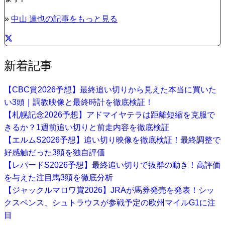
»
中山 達也の記事をもっと見る
新着記事
【CBC賞2026予想】最終追い切りから見えた本当に買いた
い3頭｜調教映像と最終時計を徹底検証！
【札幌記念2026予想】アドマイヤテラは距離短縮を克服で
きるか？1週前追い切りと前走内容を徹底検証
【エルムS2026予想】追い切り映像を徹底検証！最終調整で
好感触だった3頭を独自評価
【レパードS2026予想】最終追い切りで抜群の動き！高評価
を与えた注目馬3頭を徹底分析
【ジャックルマロワ賞2026】JRAが馬券発売を発表！シッ
クスペンス、シュトラウスが参戦予定の欧州マイルG1に注
目