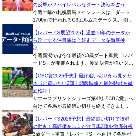
の反撃か？ハイレベルなダート決戦を占う
今回は過去10年間...
今週土曜の札幌競馬メインレースは、ダート
1700mで行われるG3エルムステークス。 例年
も秋のダート重賞戦線を占う重要な一戦だ
【レパードS展望2026】過去10年のデータか
が、今年は近年の中でも屈指といえるほどメ
ら浮上する注目馬は？好走データを徹底検
ンバーが充実。勢い十分の上がり馬と実績馬
証！
が真正面から激...
今週新潟では今年最後の3歳ダート重賞「レパ
ードS」が開催されます。波乱決着が強いダー
ト重賞で、夏競馬らしい難易度の高い一戦で
【CBC賞2026予想】最終追い切りから見えた
す。今回は過去10年間のデータをもとにレパ
本当に買いたい3頭｜調教映像と最終時計を徹
ードSの傾向を探っていきたいと思います。 ■
底検証！
上位人気の...
サマースプリントシリーズ第4戦「CBC賞」へ
向けて各馬が最終追い切りを終えてきまし
た。今回は追い切り映像やタイム、1週前の内
【レパードS2026予想】最終追い切りで抜群
容などから総合的に好調馬を判断し、とくに
の動き！高評価を与えた注目馬3頭を徹底分析
評価が高かった馬を3頭ピックアップしまし
3歳ダート重賞「レパードS」へ向けて各馬が