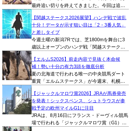
た。 レイピア（...
最終追い切りを終えてきました。今回は追い
切り映像やタイム、1週前の内容などから総合
【関越ステークス2026展望】ハンデ戦で波乱
的に好調馬を判断し、とくに評価が高かった
十分！データが示す狙い目は「2・3番人気」
馬を3頭ピックアップしました。 メルカント
と差しタイプ
ゥール（牡3、...
今週土曜の新潟7Rでは、芝1800mを舞台に3
歳以上オープンのハンデ戦「関越ステーク
ス」が行われる。 サマーシリーズ後半へ向け
【エルムS2026】前走内容で見抜く本命候
た実力馬が顔を揃えた一戦だが、ハンデ戦ら
補！勢い十分の有力3頭を徹底分析
しく実績だけでは勝ち切れないケースも少な
夏の北海道で行われる唯一の中央競馬ダート
くない。過去の...
重賞「エルムステークス」が今週末、札幌競
馬場で開催されます。夏の貴重なダート重要
【ジャックルマロワ賞2026】JRAが馬券発売
ということで例年、重賞実績のある骨っぽい
を発表！シックスペンス、シュトラウスが参
メンバーが揃います。今回は出走予定馬の中
戦予定の欧州マイルG1に注目
でも上位人気となりそ...
JRAは、8月16日にフランス・ドーヴィル競馬
場で行われる「ジャックルマロワ賞（G1）」
の馬券を国内で発売すると発表した。 欧州屈