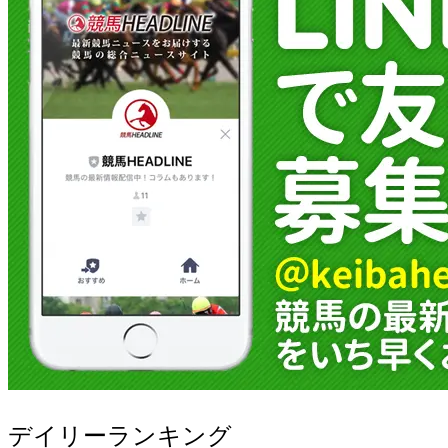
デイリーランキング