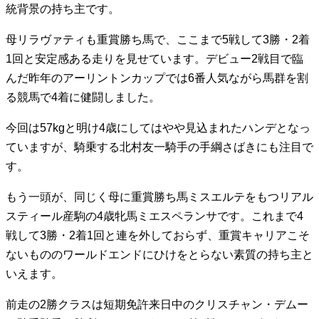
統背景の持ち主です。
母リラヴァティも重賞勝ち馬で、ここまで5戦して3勝・2着
1回と安定感ある走りを見せています。デビュー2戦目で臨
んだ昨年のアーリントンカップでは6番人気ながら馬群を割
る競馬で4着に健闘しました。
今回は57kgと明け4歳にしてはやや見込まれたハンデとなっ
ていますが、騎乗する北村友一騎手の手綱さばきにも注目で
す。
もう一頭が、同じく母に重賞勝ち馬ミスエルテをもつリアル
スティール産駒の4歳牝馬ミエスペランサです。これまで4
戦して3勝・2着1回と連を外しておらず、重賞キャリアこそ
ないもののワールドエンドにひけをとらない素質の持ち主と
いえます。
前走の2勝クラスは短期免許来日中のクリスチャン・デムー