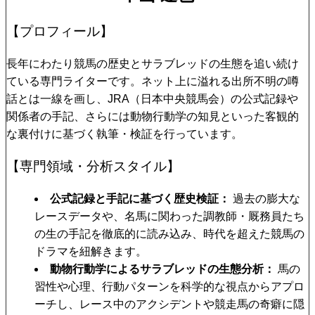
【プロフィール】
長年にわたり競馬の歴史とサラブレッドの生態を追い続け
ている専門ライターです。ネット上に溢れる出所不明の噂
話とは一線を画し、JRA（日本中央競馬会）の公式記録や
関係者の手記、さらには動物行動学の知見といった客観的
な裏付けに基づく執筆・検証を行っています。
【専門領域・分析スタイル】
公式記録と手記に基づく歴史検証
過去の膨大な
レースデータや、名馬に関わった調教師・厩務員たち
の生の手記を徹底的に読み込み、時代を超えた競馬の
ドラマを紐解きます。
動物行動学によるサラブレッドの生態分析
馬の
習性や心理、行動パターンを科学的な視点からアプロ
ーチし、レース中のアクシデントや競走馬の奇癖に隠