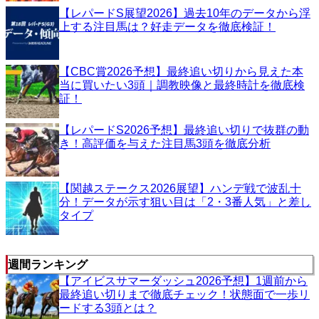
【レパードS展望2026】過去10年のデータから浮
上する注目馬は？好走データを徹底検証！
【CBC賞2026予想】最終追い切りから見えた本
当に買いたい3頭｜調教映像と最終時計を徹底検
証！
【レパードS2026予想】最終追い切りで抜群の動
き！高評価を与えた注目馬3頭を徹底分析
【関越ステークス2026展望】ハンデ戦で波乱十
分！データが示す狙い目は「2・3番人気」と差し
タイプ
週間ランキング
【アイビスサマーダッシュ2026予想】1週前から
最終追い切りまで徹底チェック！状態面で一歩リ
ードする3頭とは？