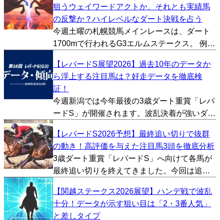
狙うウェイワードアクトか、それとも実績馬
評価が高かった馬を3頭ピックアップしまし
の反撃か？ハイレベルなダート決戦を占う
た。 レイピア（...
今週土曜の札幌競馬メインレースは、ダート
1700mで行われるG3エルムステークス。 例年
も秋のダート重賞戦線を占う重要な一戦だ
【レパードS展望2026】過去10年のデータか
が、今年は近年の中でも屈指といえるほどメ
ら浮上する注目馬は？好走データを徹底検
ンバーが充実。勢い十分の上がり馬と実績馬
証！
が真正面から激...
今週新潟では今年最後の3歳ダート重賞「レパ
ードS」が開催されます。波乱決着が強いダー
ト重賞で、夏競馬らしい難易度の高い一戦で
【レパードS2026予想】最終追い切りで抜群
す。今回は過去10年間のデータをもとにレパ
の動き！高評価を与えた注目馬3頭を徹底分析
ードSの傾向を探っていきたいと思います。 ■
3歳ダート重賞「レパードS」へ向けて各馬が
上位人気の...
最終追い切りを終えてきました。今回は追い
切り映像やタイム、1週前の内容などから総合
【関越ステークス2026展望】ハンデ戦で波乱
的に好調馬を判断し、とくに評価が高かった
十分！データが示す狙い目は「2・3番人気」
馬を3頭ピックアップしました。 メルカント
と差しタイプ
ゥール（牡3、...