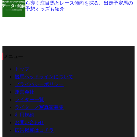
ら導く注目馬とレース傾向を探る、出走予定馬の
予想オッズも紹介！
メニュー
トップ
競馬ヘッドラインについて
プライバシーポリシー
運営会社
ライター一覧
ライター／写真家募集
利用規約
お問い合わせ
広告掲載はコチラ