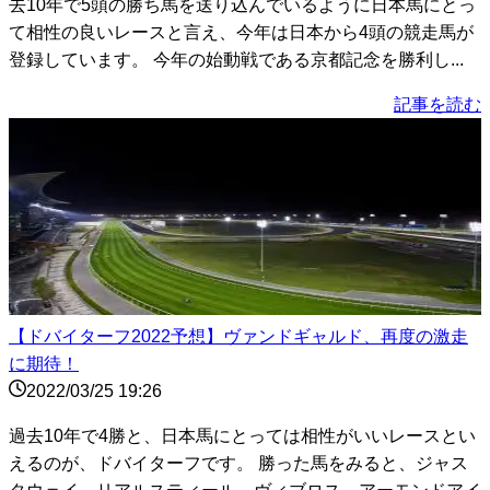
去10年で5頭の勝ち馬を送り込んでいるように日本馬にとっ
て相性の良いレースと言え、今年は日本から4頭の競走馬が
登録しています。 今年の始動戦である京都記念を勝利し...
記事を読む
【ドバイターフ2022予想】ヴァンドギャルド、再度の激走
に期待！
2022/03/25 19:26
過去10年で4勝と、日本馬にとっては相性がいいレースとい
えるのが、ドバイターフです。 勝った馬をみると、ジャス