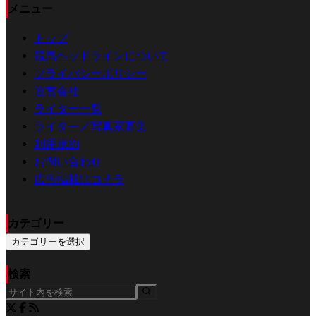
メニュー
トップ
競馬ヘッドラインについて
プライバシーポリシー
運営会社
ライター一覧
ライター／写真家募集
利用規約
お問い合わせ
広告掲載はコチラ
カテゴリー
カテゴリーを選択
検索