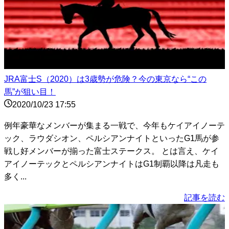
JRA富士S（2020）は3歳勢が危険？今の東京なら“この
馬”が狙い目！
2020/10/23 17:55
例年豪華なメンバーが集まる一戦で、今年もケイアイノーテ
ック、ラウダシオン、ペルシアンナイトといったG1馬が参
戦し好メンバーが揃った富士ステークス。 とは言え、ケイ
アイノーテックとペルシアンナイトはG1制覇以降は凡走も
多く...
記事を読む