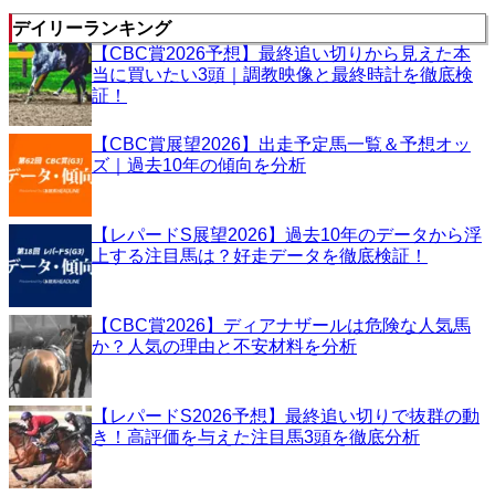
デイリーランキング
【CBC賞2026予想】最終追い切りから見えた本
当に買いたい3頭｜調教映像と最終時計を徹底検
証！
【CBC賞展望2026】出走予定馬一覧＆予想オッ
ズ｜過去10年の傾向を分析
【レパードS展望2026】過去10年のデータから浮
上する注目馬は？好走データを徹底検証！
【CBC賞2026】ディアナザールは危険な人気馬
か？人気の理由と不安材料を分析
【レパードS2026予想】最終追い切りで抜群の動
き！高評価を与えた注目馬3頭を徹底分析