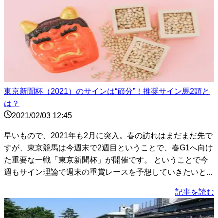
東京新聞杯（2021）のサインは“節分”！推奨サイン馬2頭と
は？
2021/02/03 12:45
早いもので、2021年も2月に突入。春の訪れはまだまだ先で
すが、東京競馬は今週末で2週目ということで、春G1へ向け
た重要な一戦「東京新聞杯」が開催です。 ということで今
週もサイン理論で週末の重賞レースを予想していきたいと...
記事を読む