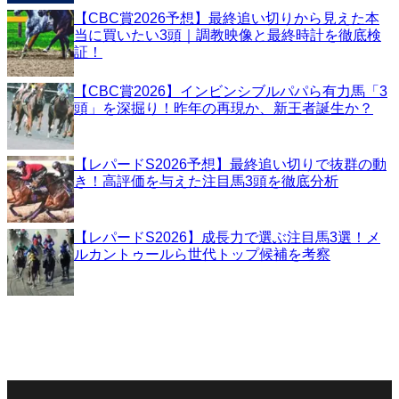
【CBC賞2026予想】最終追い切りから見えた本
当に買いたい3頭｜調教映像と最終時計を徹底検
証！
【CBC賞2026】インビンシブルパパら有力馬「3
頭」を深掘り！昨年の再現か、新王者誕生か？
【レパードS2026予想】最終追い切りで抜群の動
き！高評価を与えた注目馬3頭を徹底分析
【レパードS2026】成長力で選ぶ注目馬3選！メ
ルカントゥールら世代トップ候補を考察