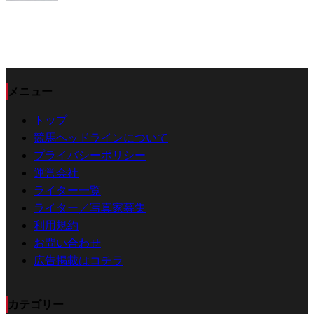
メニュー
トップ
競馬ヘッドラインについて
プライバシーポリシー
運営会社
ライター一覧
ライター／写真家募集
利用規約
お問い合わせ
広告掲載はコチラ
カテゴリー