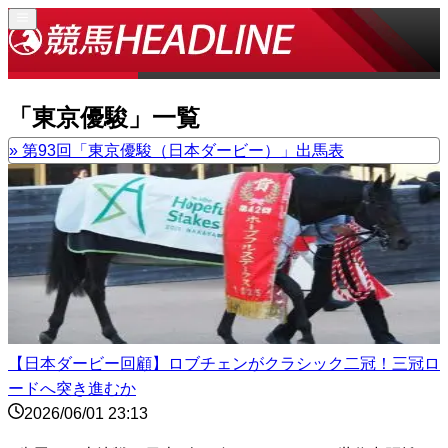
「
東京優駿
」一覧
»
第93回「東京優駿（日本ダービー）」出馬表
【日本ダービー回顧】ロブチェンがクラシック二冠！三冠ロ
ードへ突き進むか
2026/06/01 23:13