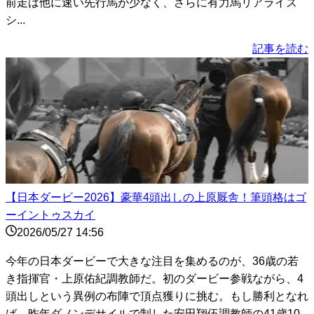
前走は他に速い先行馬が少なく、さらに有力馬リアライズ
シ...
記事を読む
【日本ダービー2026】豪華4頭出しの上原厩舎！筆頭格はゴ
ーイントゥスカイ
2026/05/27 14:56
今年の日本ダービーで大きな注目を集めるのが、36歳の若
き指揮官・上原佑紀調教師だ。初のダービー参戦ながら、4
頭出しという異例の布陣で頂点獲りに挑む。もし勝利となれ
ば、昨年ダノンデサイルで制した安田翔伍調教師の41歳10