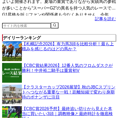
よいよ開催されます。夏場の重賞でありながら実績馬の参戦
が多いことから“スーパーG2”の異名を持つ人気のレースで、
G1昇格を叫ぶファンや関係者も少なくありません。今年
記事を読む
は...
デイリーランキング
【札幌記念2026】有力馬3頭を比較分析！最も上
積みを感じるのはどの馬か？
【CBC賞結果2026】12番人気のフロムダスクが
勝利！中井裕二騎手は重賞初V
【クラスターカップ2026展望】秋のJBCスプリン
トへつながる重要な一戦！距離短縮で変わり身期
待のボナンザに注目
【CBC賞2026予想】最終追い切りから見えた本
当に買いたい3頭｜調教映像と最終時計を徹底検