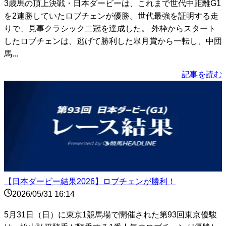
3歳馬の頂上決戦・日本ダービーは、これまで世代中距離G1
を2連勝していたロブチェンが優勝。世代最強を証明する走
りで、見事クラシック二冠を達成した。 外枠からスタート
したロブチェンは、逃げて勝利した皐月賞から一転し、中団
馬...
記事を読む
【日本ダービー結果2026】ロブチェンが勝利！
2026/05/31 16:14
5月31日（日）に東京1競馬場で開催された第93回東京優駿