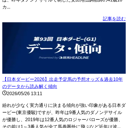
カ...
記事を読む
【日本ダービー2026】出走予定馬の予想オッズ＆過去10年
のデータから読み解く傾向
2026/05/26 13:11
紛れが少なく実力通りに決まる傾向が強い印象がある日本ダ
ービー(東京優駿)ですが、昨年は9番人気のダノンデサイル
が優勝し、2019年は12番人気のロジャーバローズが優勝、
その前は1～3番人気が全て馬券圏外に飛ぶなど近年は波...