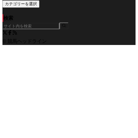
カテゴリーを選択
検索
© 競馬ヘッドライン