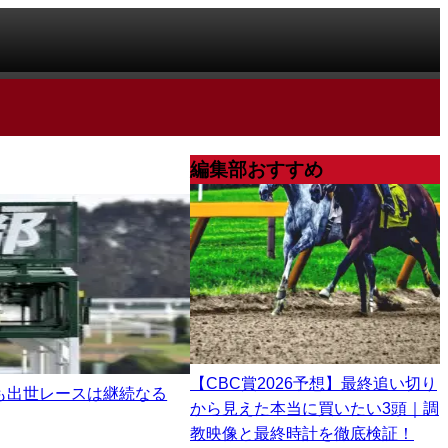
編集部おすすめ
【CBC賞2026予想】最終追い切り
でも出世レースは継続なる
から見えた本当に買いたい3頭｜調
教映像と最終時計を徹底検証！