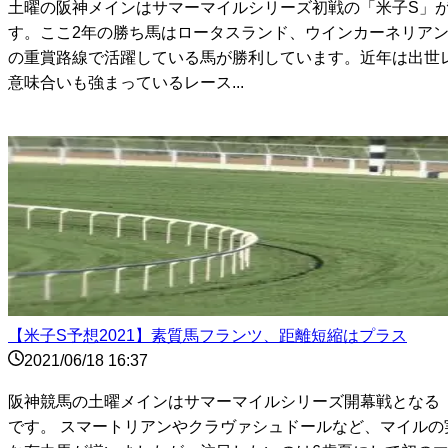
土曜の阪神メインはサマーマイルシリーズ初戦の「米子S」
す。ここ2年の勝ち馬はロータスランド、ウインカーネリア
の重賞路線で活躍している馬が勝利しています。近年は出世
意味合いも強まっているレース...
【米子S予想2021】素質馬フランツ、距離短縮はプラス
2021/06/18 16:37
阪神競馬の土曜メインはサマーマイルシリーズ開幕戦となる
です。 スマートリアンやクラヴァシュドールなど、マイルの