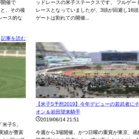
が開催で
ッドレースの米子ステークスです。 フルゲート
ンと、その後
レースとなっていましたが、3頭が回避し16
レース的な
ゲートは割れての開催...
記事を読む
【米子S予想2019】今年デビューの若武者に
オン＆岩田望来騎手
2019/06/14 21:51
「米子S」
実績が豊富
今週から3場開催、かつ日曜の重賞が東京、函