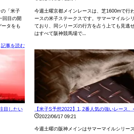
ンの「米子
今週土曜京都メインレースは、芝1600mで行
一回目の開
ースの米子ステークスです。サマーマイルシ
データをも
ており、同シリーズの行方を占う上ても見逃せ
はすべて阪神競馬場で...
記事を読む
！注目したい
【米子S予想2022】1, 2番人気の強いレー
2022/06/17 09:21
今週土曜の阪神メインはサマーマイルシリー