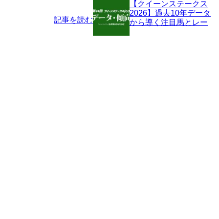
を探る
【クイーンステークス
2026】過去10年データ
記事を読む
から導く注目馬とレー
ス傾向を探る、出走予
定馬の予想オッズも紹
介！