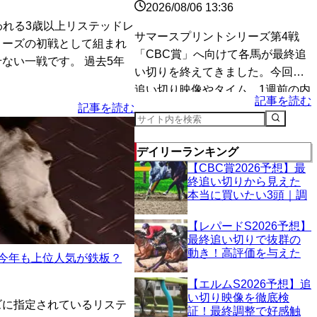
2026/08/06 13:36
われる3歳以上リステッドレ
サマースプリントシリーズ第4戦
リーズの初戦として組まれ
「CBC賞」へ向けて各馬が最終追
ない一戦です。 過去5年
い切りを終えてきました。今回は
追い切り映像やタイム、1週前の内
記事を読む
容などから総合的に好調馬を判断
記事を読む
し、とくに評価が高かった馬を3頭
ピックアップしました。 レイピア
デイリーランキング
（...
【CBC賞2026予想】最
終追い切りから見えた
本当に買いたい3頭｜調
教映像と最終時計を徹
底検証！
【レパードS2026予想】
最終追い切りで抜群の
動き！高評価を与えた
ス、今年も上位人気が鉄板？
注目馬3頭を徹底分析
【エルムS2026予想】追
い切り映像を徹底検
ズに指定されているリステ
証！最終調整で好感触