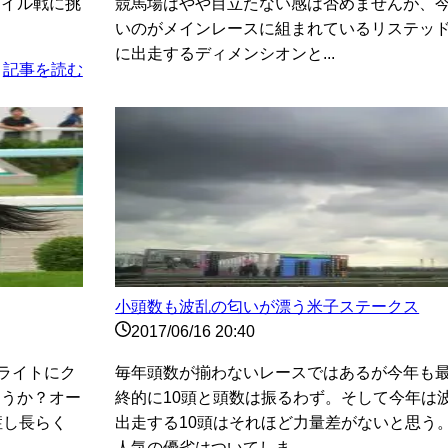
マイル戦に挑
競馬場はやや目立たない感は否めませんが、
いのがメインレースに組まれているリステッ
に出走するディメンシオンと...
記事を読む
小頭数も波乱の匂いが漂う米子ステークス
2017/06/16 20:40
ハライトにク
毎年頭数が揃わないレースではあるが今年も最
ろうか？オー
終的に10頭と頭数は振るわず。そして今年は
症し長らく
出走する10頭はそれほど力量差がないと思う
人気の優劣はついてしま...