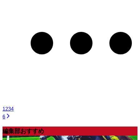
1
2
3
4
6
編集部おすすめ