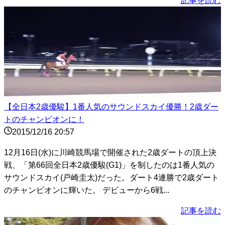
記事を読む
【全日本2歳優駿】1番人気のサウンドスカイ優勝！2歳ダー
トのチャンピオンに！
2015/12/16 20:57
12月16日(水)に川崎競馬場で開催された2歳ダートの頂上決
戦、「第66回全日本2歳優駿(G1)」を制したのは1番人気の
サウンドスカイ(戸崎圭太)だった。ダート4連勝で2歳ダート
のチャンピオンに輝いた。 デビューから6戦...
記事を読む