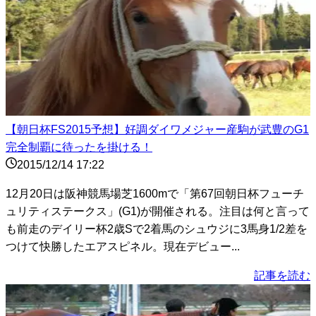
【朝日杯FS2015予想】好調ダイワメジャー産駒が武豊のG1
完全制覇に待ったを掛ける！
2015/12/14 17:22
12月20日は阪神競馬場芝1600mで「第67回朝日杯フューチ
ュリティステークス」(G1)が開催される。注目は何と言って
も前走のデイリー杯2歳Sで2着馬のシュウジに3馬身1/2差を
つけて快勝したエアスピネル。現在デビュー...
記事を読む