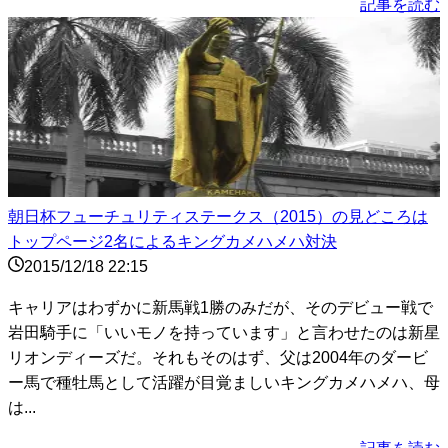
記事を読む
朝日杯フューチュリティステークス（2015）の見どころは
トップページ2名によるキングカメハメハ対決
2015/12/18 22:15
キャリアはわずかに新馬戦1勝のみだが、そのデビュー戦で
岩田騎手に「いいモノを持っています」と言わせたのは新星
リオンディーズだ。それもそのはず、父は2004年のダービ
ー馬で種牡馬として活躍が目覚ましいキングカメハメハ、母
は...