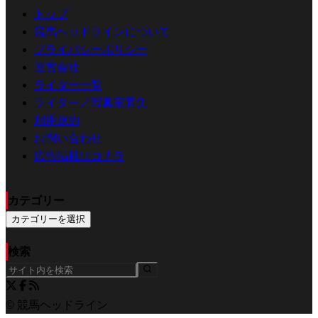
トップ
競馬ヘッドラインについて
プライバシーポリシー
運営会社
ライター一覧
ライター／写真家募集
利用規約
お問い合わせ
広告掲載はコチラ
カテゴリー
カテゴリーを選択
検索
© 競馬ヘッドライン