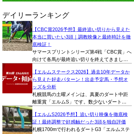
デイリーランキング
【CBC賞2026予想】最終追い切りから見えた
本当に買いたい3頭｜調教映像と最終時計を徹
底検証！
サマースプリントシリーズ第4戦「CBC賞」へ
向けて各馬が最終追い切りを終えてきまし
た。今回は追い切り映像やタイム、1週前の内
【エルムステークス2026】過去10年データか
容などから総合的に好調馬を判断し、とくに
ら見えた好走パターン！出走予定馬・予想オ
評価が高かった馬を3頭ピックアップしまし
ッズを分析
た。 レイピア（...
札幌競馬の土曜メインは、真夏のダート中距
離重賞「エルムS」です。数少ないダート
1700mという距離で行われる重賞ということ
【エルムS2026予想】追い切り映像を徹底検
もあり、コース適性や、距離適性を絡めた予
証！最終調整で好感触だった3頭を独自評価
想をする必要がありそうです。ということで
札幌1700mで行われるダートG3「エルムステ
今回は過去10年間...