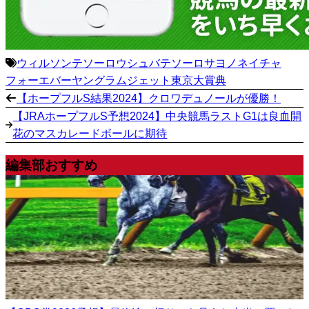
ウィルソンテソーロ
ウシュバテソーロ
サヨノネイチャ
フォーエバーヤング
ラムジェット
東京大賞典
【ホープフルS結果2024】クロワデュノールが優勝！
【JRAホープフルS予想2024】中央競馬ラストG1は良血開
花のマスカレードボールに期待
編集部おすすめ