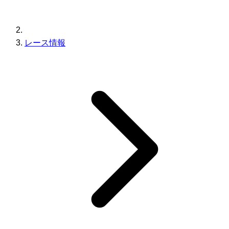
レース情報