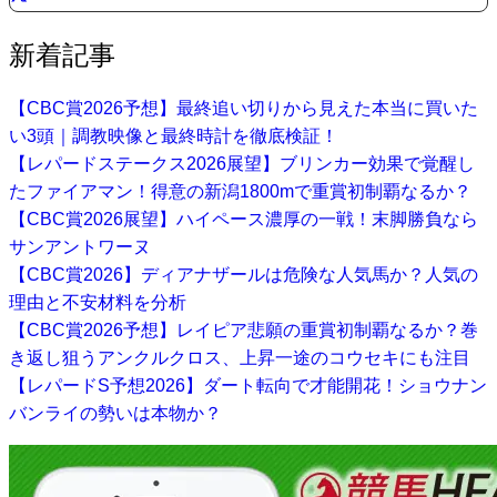
新着記事
【CBC賞2026予想】最終追い切りから見えた本当に買いた
い3頭｜調教映像と最終時計を徹底検証！
【レパードステークス2026展望】ブリンカー効果で覚醒し
たファイアマン！得意の新潟1800mで重賞初制覇なるか？
【CBC賞2026展望】ハイペース濃厚の一戦！末脚勝負なら
サンアントワーヌ
【CBC賞2026】ディアナザールは危険な人気馬か？人気の
理由と不安材料を分析
【CBC賞2026予想】レイピア悲願の重賞初制覇なるか？巻
き返し狙うアンクルクロス、上昇一途のコウセキにも注目
【レパードS予想2026】ダート転向で才能開花！ショウナン
バンライの勢いは本物か？