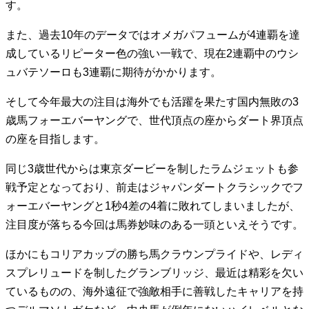
す。
また、過去10年のデータではオメガパフュームが4連覇を達
成しているリピーター色の強い一戦で、現在2連覇中のウシ
ュバテソーロも3連覇に期待がかかります。
そして今年最大の注目は海外でも活躍を果たす国内無敗の3
歳馬フォーエバーヤングで、世代頂点の座からダート界頂点
の座を目指します。
同じ3歳世代からは東京ダービーを制したラムジェットも参
戦予定となっており、前走はジャパンダートクラシックでフ
ォーエバーヤングと1秒4差の4着に敗れてしまいましたが、
注目度が落ちる今回は馬券妙味のある一頭といえそうです。
ほかにもコリアカップの勝ち馬クラウンプライドや、レディ
スプレリュードを制したグランブリッジ、最近は精彩を欠い
ているものの、海外遠征で強敵相手に善戦したキャリアを持