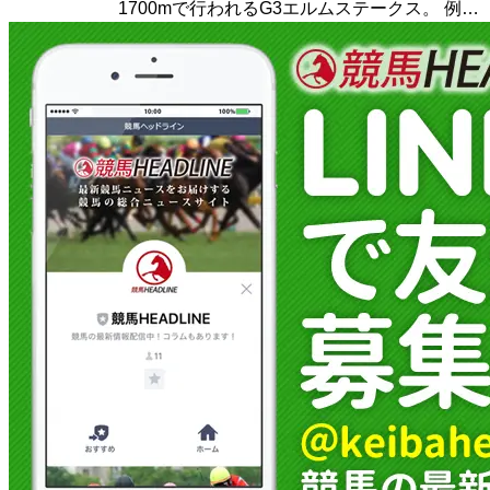
1700mで行われるG3エルムステークス。 例年
も秋のダート重賞戦線を占う重要な一戦だ
が、今年は近年の中でも屈指といえるほどメ
ンバーが充実。勢い十分の上がり馬と実績馬
が真正面から激...