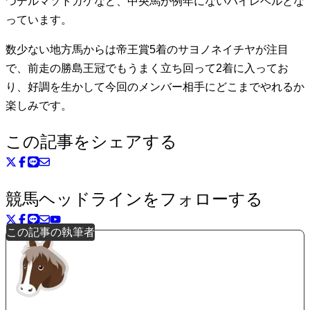
つデルマソトガケなど、中央馬が例年にないハイレベルとな
っています。
数少ない地方馬からは帝王賞5着のサヨノネイチヤが注目
で、前走の勝島王冠でもうまく立ち回って2着に入ってお
り、好調を生かして今回のメンバー相手にどこまでやれるか
楽しみです。
この記事をシェアする
競馬ヘッドラインをフォローする
この記事の執筆者