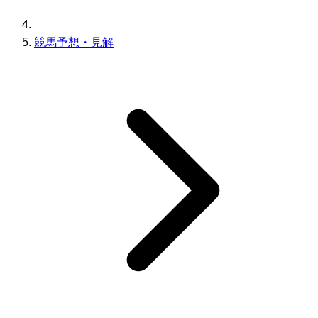
競馬予想・見解