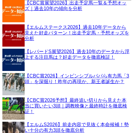
【CBC賞展望2026】出走予定馬一覧＆予想オッ
ズ｜過去10年の傾向を分析
【エルムステークス2026】過去10年データから
見えた好走パターン！出走予定馬・予想オッズを
分析
【レパードS展望2026】過去10年のデータから浮
上する注目馬は？好走データを徹底検証！
【CBC賞2026】インビンシブルパパら有力馬「3
頭」を深掘り！昨年の再現か、新王者誕生か？
【CBC賞2026予想】最終追い切りから見えた本
当に買いたい3頭｜調教映像と最終時計を徹底検
証！
【エルムS2026】前走内容で見抜く本命候補！勢
い十分の有力3頭を徹底分析