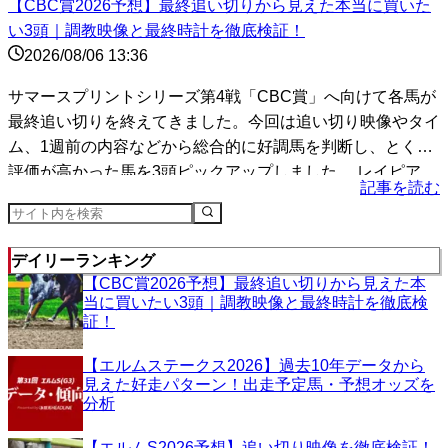
【CBC賞2026予想】最終追い切りから見えた本当に買いた
い3頭｜調教映像と最終時計を徹底検証！
2026/08/06 13:36
サマースプリントシリーズ第4戦「CBC賞」へ向けて各馬が
最終追い切りを終えてきました。今回は追い切り映像やタイ
ム、1週前の内容などから総合的に好調馬を判断し、とくに
評価が高かった馬を3頭ピックアップしました。 レイピア
記事を読む
（...
デイリーランキング
【CBC賞2026予想】最終追い切りから見えた本
当に買いたい3頭｜調教映像と最終時計を徹底検
証！
【エルムステークス2026】過去10年データから
見えた好走パターン！出走予定馬・予想オッズを
分析
【エルムS2026予想】追い切り映像を徹底検証！