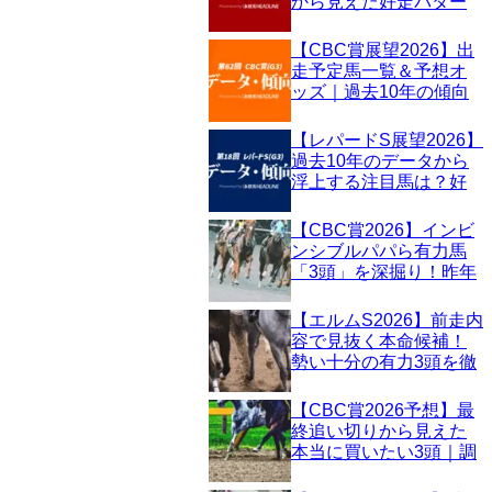
から見えた好走パター
ン！出走予定馬・予想
オッズを分析
【CBC賞展望2026】出
走予定馬一覧＆予想オ
ッズ｜過去10年の傾向
を分析
【レパードS展望2026】
過去10年のデータから
浮上する注目馬は？好
走データを徹底検証！
【CBC賞2026】インビ
ンシブルパパら有力馬
「3頭」を深掘り！昨年
の再現か、新王者誕生
か？
【エルムS2026】前走内
容で見抜く本命候補！
勢い十分の有力3頭を徹
底分析
【CBC賞2026予想】最
終追い切りから見えた
本当に買いたい3頭｜調
教映像と最終時計を徹