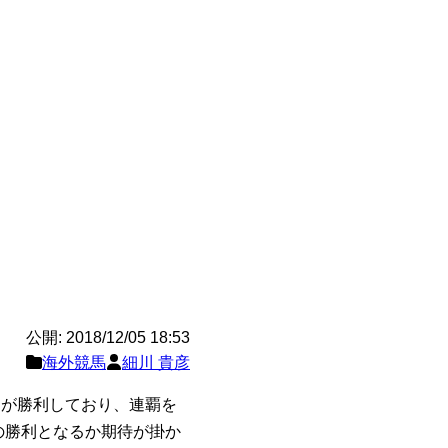
公開: 2018/12/05 18:53
海外競馬
細川 貴彦
」が勝利しており、連覇を
の勝利となるか期待が掛か