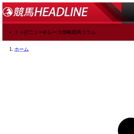
トップ
ニュース
レース情報
競馬コラム
ホーム