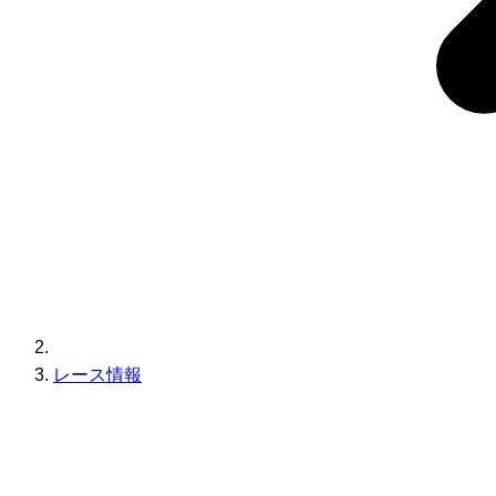
レース情報