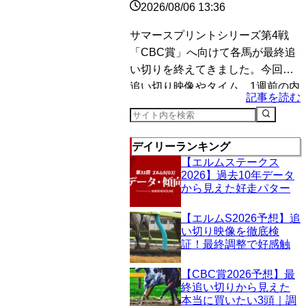
2026/08/06 13:36
サマースプリントシリーズ第4戦
「CBC賞」へ向けて各馬が最終追
い切りを終えてきました。今回は
追い切り映像やタイム、1週前の内
記事を読む
容などから総合的に好調馬を判断
し、とくに評価が高かった馬を3頭
ピックアップしました。 レイピア
デイリーランキング
（...
【エルムステークス
2026】過去10年データ
から見えた好走パター
ン！出走予定馬・予想
オッズを分析
【エルムS2026予想】追
い切り映像を徹底検
証！最終調整で好感触
だった3頭を独自評価
【CBC賞2026予想】最
終追い切りから見えた
本当に買いたい3頭｜調